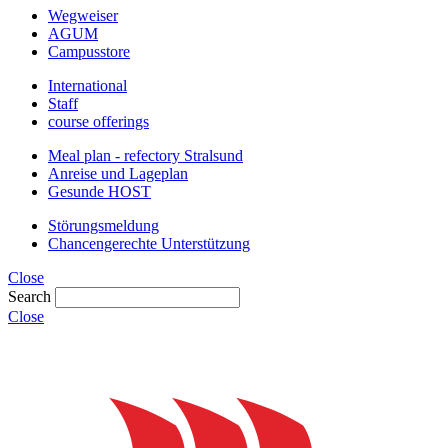
Wegweiser
AGUM
Campusstore
International
Staff
course offerings
Meal plan - refectory Stralsund
Anreise und Lageplan
Gesunde HOST
Störungsmeldung
Chancengerechte Unterstützung
Close
Search
Close