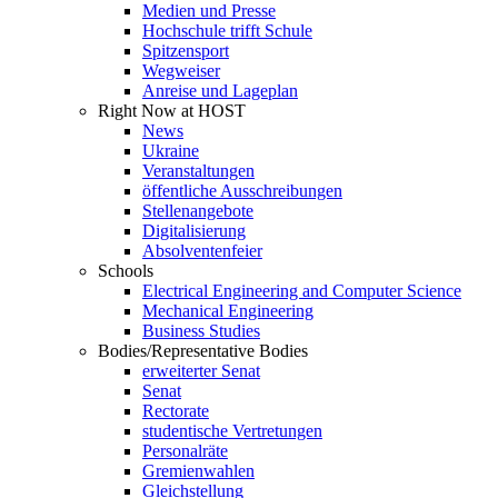
Medien und Presse
Hochschule trifft Schule
Spitzensport
Wegweiser
Anreise und Lageplan
Right Now at HOST
News
Ukraine
Veranstaltungen
öffentliche Ausschreibungen
Stellenangebote
Digitalisierung
Absolventenfeier
Schools
Electrical Engineering and Computer Science
Mechanical Engineering
Business Studies
Bodies/Representative Bodies
erweiterter Senat
Senat
Rectorate
studentische Vertretungen
Personalräte
Gremienwahlen
Gleichstellung