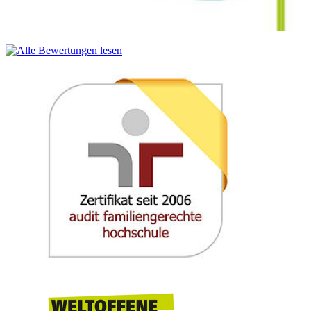
10.45
h -
Networking Break
11.00
h
Thomas Lenz
11.00
h -
Parallel Session I “Focus: Tourism”
12.45
h
“A Snapshot on Finnish Incoming Tourism in Germany”
11.00
Prof. Dr. Björn P. Jacobsen International Management
h -
Studies in the Baltic Sea Region (BMS), Hochschule
11.15
Stralsund, Stralsund Project Partner BSTC Baltic Sea
h
Tourism Center, Gdansk / Klaipeda / Rostock / Stralsund
11.15
“Potentials of German / Finnish Tourism: Perspectives from
h -
the Airline Industry“ Jan Pellinen General Manager D, A,
11.45
CH & Slovenia, Finnair PLC, Frankfurt
h
Prof. Dr. Björn P. Jacobsen
11.45
Target Market Germany: Approaches in Finnish Tourism
h -
Promotion Heli Saari Program Manager, Finpro Oy -Visit
12.15
Finland, Helsinki
h
Internationalization of the MV Tourism Promotion - Think
Finland and beyond” Caren Bakker Head of International
Marketing, Tourismusverband Mecklenburg-Vorpommern