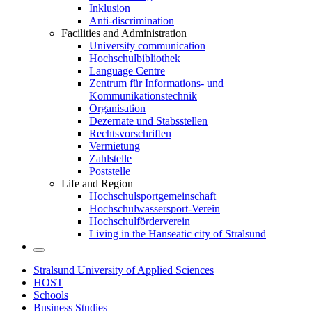
Inklusion
Anti-discrimination
Facilities and Administration
University communication
Hochschulbibliothek
Language Centre
Zentrum für Informations- und
Kommunikationstechnik
Organisation
Dezernate und Stabsstellen
Rechtsvorschriften
Vermietung
Zahlstelle
Poststelle
Life and Region
Hochschulsportgemeinschaft
Hochschulwassersport-Verein
Hochschulförderverein
Living in the Hanseatic city of Stralsund
Stralsund University of Applied Sciences
HOST
Schools
Business Studies