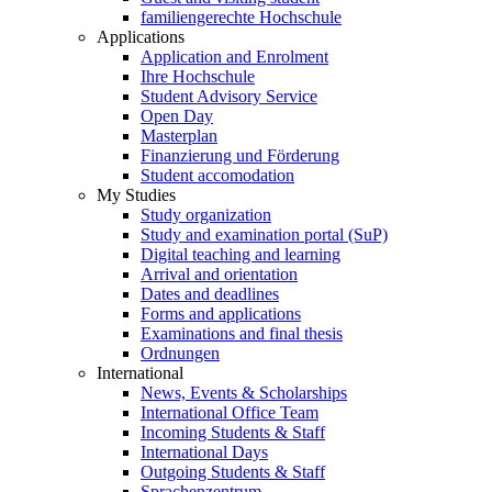
familiengerechte Hochschule
Applications
Application and Enrolment
Ihre Hochschule
Student Advisory Service
Open Day
Masterplan
Finanzierung und Förderung
Student accomodation
My Studies
Study organization
Study and examination portal (SuP)
Digital teaching and learning
Arrival and orientation
Dates and deadlines
Forms and applications
Examinations and final thesis
Ordnungen
International
News, Events & Scholarships
International Office Team
Incoming Students & Staff
International Days
Outgoing Students & Staff
Sprachenzentrum