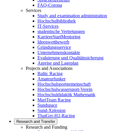
FAQ-Corona
Services
Study and examination administration
Hochschulbibliothek
IT-Services
studentische Vertretungen
KarriereStartMentoring
Ideenwettbewerb
Gründungsservice
Unternehmenskontakte
Evaluierung und Qualitätssicherung
Anreise und Lageplan
Projects and Associations
Baltic Racing
Amateurfunker
Hochschulsportgemeinschaft
Hochschulwassersport-Verein
Hochschuldidaktik Mathematik
MariTeam Racing
Sundspace
Sund-Xplosion
ThaiGer-H2-Racing
Research and Transfer
Research and Funding