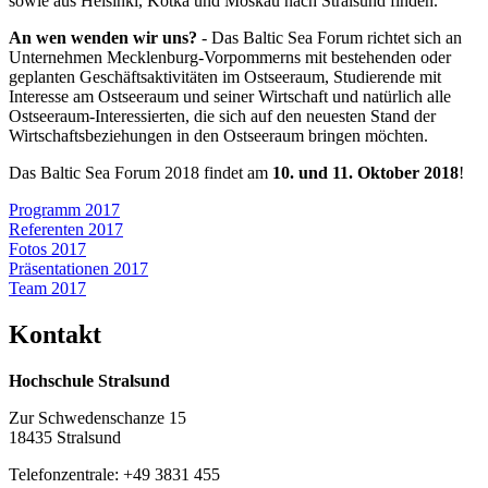
sowie aus Helsinki, Kotka und Moskau nach Stralsund finden.
An wen wenden wir uns?
- Das Baltic Sea Forum richtet sich an
Unternehmen Mecklenburg-Vorpommerns mit bestehenden oder
geplanten Geschäftsaktivitäten im Ostseeraum, Studierende mit
Interesse am Ostseeraum und seiner Wirtschaft und natürlich alle
Ostseeraum-Interessierten, die sich auf den neuesten Stand der
Wirtschaftsbeziehungen in den Ostseeraum bringen möchten.
Das Baltic Sea Forum 2018 findet am
10. und 11. Oktober 2018
!
Programm 2017
Referenten 2017
Fotos 2017
Präsentationen 2017
Team 2017
11. Ok­to­ber 2017 - Tag 1
Kon­takt
Team 2017
Hochschule Stralsund
Zur Schwedenschanze 15
18435 Stralsund
Telefonzentrale: +49 3831 455