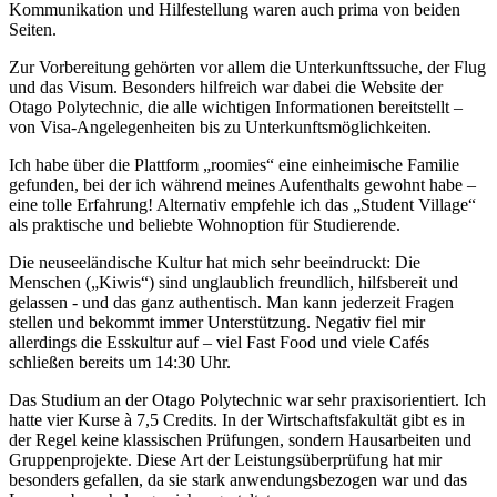
Kommunikation und Hilfestellung waren auch prima von beiden
Seiten.
Zur Vorbereitung gehörten vor allem die Unterkunftssuche, der Flug
und das Visum. Besonders hilfreich war dabei die Website der
Otago Polytechnic, die alle wichtigen Informationen bereitstellt –
von Visa-Angelegenheiten bis zu Unterkunftsmöglichkeiten.
Ich habe über die Plattform „roomies“ eine einheimische Familie
gefunden, bei der ich während meines Aufenthalts gewohnt habe –
eine tolle Erfahrung! Alternativ empfehle ich das „Student Village“
als praktische und beliebte Wohnoption für Studierende.
Die neuseeländische Kultur hat mich sehr beeindruckt: Die
Menschen („Kiwis“) sind unglaublich freundlich, hilfsbereit und
gelassen - und das ganz authentisch. Man kann jederzeit Fragen
stellen und bekommt immer Unterstützung. Negativ fiel mir
allerdings die Esskultur auf – viel Fast Food und viele Cafés
schließen bereits um 14:30 Uhr.
Das Studium an der Otago Polytechnic war sehr praxisorientiert. Ich
hatte vier Kurse à 7,5 Credits. In der Wirtschaftsfakultät gibt es in
der Regel keine klassischen Prüfungen, sondern Hausarbeiten und
Gruppenprojekte. Diese Art der Leistungsüberprüfung hat mir
besonders gefallen, da sie stark anwendungsbezogen war und das