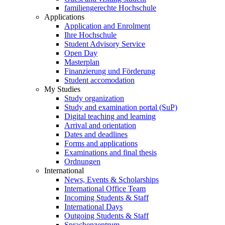
familiengerechte Hochschule
Applications
Application and Enrolment
Ihre Hochschule
Student Advisory Service
Open Day
Masterplan
Finanzierung und Förderung
Student accomodation
My Studies
Study organization
Study and examination portal (SuP)
Digital teaching and learning
Arrival and orientation
Dates and deadlines
Forms and applications
Examinations and final thesis
Ordnungen
International
News, Events & Scholarships
International Office Team
Incoming Students & Staff
International Days
Outgoing Students & Staff
Sprachenzentrum