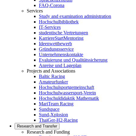
FAQ-Corona
Services
Study and examination administration
Hochschulbibliothek
IT-Services
studentische Vertretungen
KarriereStartMentoring
Ideenwettbewerb
Gründungsservice
Unternehmenskontakte
Evaluierung und Qualitätssicherung
Anreise und Lageplan
Projects and Associations
Baltic Racing
Amateurfunker
Hochschulsportgemeinschaft
Hochschulwassersport-Verein
Hochschuldidaktik Mathematik
MariTeam Racing
Sundspace
Sund-Xplosion
ThaiGer-H2-Racing
Research and Transfer
Research and Funding