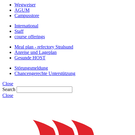
Wegweiser
AGUM
Campusstore
International
Staff
course offerings
Meal plan - refectory Stralsund
Anreise und Lageplan
Gesunde HOST
Störungsmeldung
Chancengerechte Unterstützung
Close
Search
Close