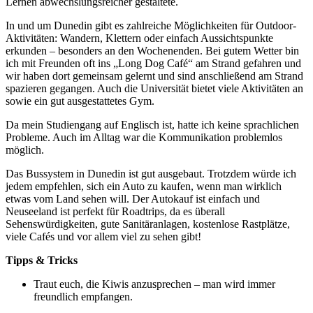
Lernen abwechslungsreicher gestaltete.
In und um Dunedin gibt es zahlreiche Möglichkeiten für Outdoor-
Aktivitäten: Wandern, Klettern oder einfach Aussichtspunkte
erkunden – besonders an den Wochenenden. Bei gutem Wetter bin
ich mit Freunden oft ins „Long Dog Café“ am Strand gefahren und
wir haben dort gemeinsam gelernt und sind anschließend am Strand
spazieren gegangen. Auch die Universität bietet viele Aktivitäten an
sowie ein gut ausgestattetes Gym.
Da mein Studiengang auf Englisch ist, hatte ich keine sprachlichen
Probleme. Auch im Alltag war die Kommunikation problemlos
möglich.
Das Bussystem in Dunedin ist gut ausgebaut. Trotzdem würde ich
jedem empfehlen, sich ein Auto zu kaufen, wenn man wirklich
etwas vom Land sehen will. Der Autokauf ist einfach und
Neuseeland ist perfekt für Roadtrips, da es überall
Sehenswürdigkeiten, gute Sanitäranlagen, kostenlose Rastplätze,
viele Cafés und vor allem viel zu sehen gibt!
Tipps & Tricks
Traut euch, die Kiwis anzusprechen – man wird immer
freundlich empfangen.