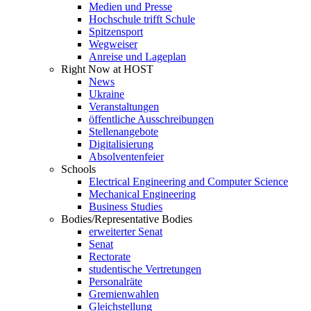
Medien und Presse
Hochschule trifft Schule
Spitzensport
Wegweiser
Anreise und Lageplan
Right Now at HOST
News
Ukraine
Veranstaltungen
öffentliche Ausschreibungen
Stellenangebote
Digitalisierung
Absolventenfeier
Schools
Electrical Engineering and Computer Science
Mechanical Engineering
Business Studies
Bodies/Representative Bodies
erweiterter Senat
Senat
Rectorate
studentische Vertretungen
Personalräte
Gremienwahlen
Gleichstellung