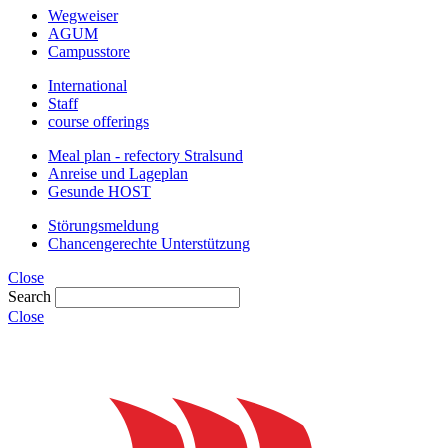
Wegweiser
AGUM
Campusstore
International
Staff
course offerings
Meal plan - refectory Stralsund
Anreise und Lageplan
Gesunde HOST
Störungsmeldung
Chancengerechte Unterstützung
Close
Search
Close