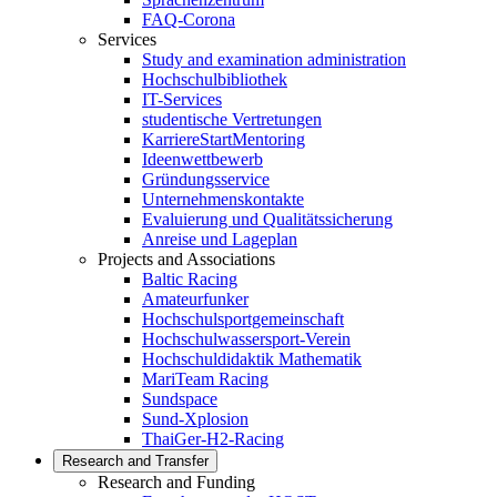
FAQ-Corona
Services
Study and examination administration
Hochschulbibliothek
IT-Services
studentische Vertretungen
KarriereStartMentoring
Ideenwettbewerb
Gründungsservice
Unternehmenskontakte
Evaluierung und Qualitätssicherung
Anreise und Lageplan
Projects and Associations
Baltic Racing
Amateurfunker
Hochschulsportgemeinschaft
Hochschulwassersport-Verein
Hochschuldidaktik Mathematik
MariTeam Racing
Sundspace
Sund-Xplosion
ThaiGer-H2-Racing
Research and Transfer
Research and Funding