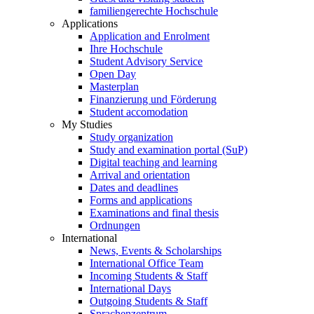
familiengerechte Hochschule
Applications
Application and Enrolment
Ihre Hochschule
Student Advisory Service
Open Day
Masterplan
Finanzierung und Förderung
Student accomodation
My Studies
Study organization
Study and examination portal (SuP)
Digital teaching and learning
Arrival and orientation
Dates and deadlines
Forms and applications
Examinations and final thesis
Ordnungen
International
News, Events & Scholarships
International Office Team
Incoming Students & Staff
International Days
Outgoing Students & Staff
Sprachenzentrum