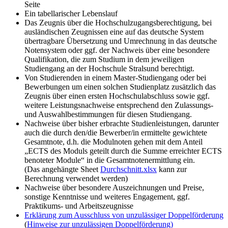
Seite
Ein tabellarischer Lebenslauf
Das Zeugnis über die Hochschulzugangsberechtigung, bei
ausländischen Zeugnissen eine auf das deutsche System
übertragbare Übersetzung und Umrechnung in das deutsche
Notensystem oder ggf. der Nachweis über eine besondere
Qualifikation, die zum Studium in dem jeweiligen
Studiengang an der Hochschule Stralsund berechtigt.
Von Studierenden in einem Master-Studiengang oder bei
Bewerbungen um einen solchen Studienplatz zusätzlich das
Zeugnis über einen ersten Hochschulabschluss sowie ggf.
weitere Leistungsnachweise entsprechend den Zulassungs-
und Auswahlbestimmungen für diesen Studiengang.
Nachweise über bisher erbrachte Studienleistungen, darunter
auch die durch den/die Bewerber/in ermittelte gewichtete
Gesamtnote, d.h. die Modulnoten gehen mit dem Anteil
„ECTS des Moduls geteilt durch die Summe erreichter ECTS
benoteter Module“ in die Gesamtnotenermittlung ein.
(Das angehängte Sheet
Durchschnitt.xlsx
kann zur
Berechnung verwendet werden)
Nachweise über besondere Auszeichnungen und Preise,
sonstige Kenntnisse und weiteres Engagement, ggf.
Praktikums- und Arbeitszeugnisse
Erklärung zum Ausschluss von unzulässiger Doppelförderung
(
Hinweise zur unzulässigen Doppelförderung)