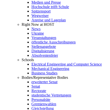
Medien und Presse
Hochschule trifft Schule
Spitzensport
Wegweiser
Anreise und Lageplan
Right Now at HOST
News
Ukraine
Veranstaltungen
öffentliche Ausschreibungen
Stellenangebote
Digitalisierung
Absolventenfeier
Schools
Electrical Engineering and Computer Science
Mechanical Engineering
Business Studies
Bodies/Representative Bodies
erweiterter Senat
Senat
Rectorate
studentische Vertretungen
Personalräte
Gremienwahlen
Gleichstellung