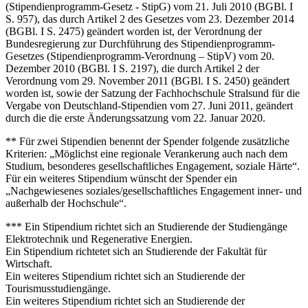
(Stipendienprogramm-Gesetz - StipG) vom 21. Juli 2010 (BGBl. I
S. 957), das durch Artikel 2 des Gesetzes vom 23. Dezember 2014
(BGBl. I S. 2475) geändert worden ist, der Verordnung der
Bundesregierung zur Durchführung des Stipendienprogramm-
Gesetzes (Stipendienprogramm-Verordnung – StipV) vom 20.
Dezember 2010 (BGBl. I S. 2197), die durch Artikel 2 der
Verordnung vom 29. November 2011 (BGBl. I S. 2450) geändert
worden ist, sowie der Satzung der Fachhochschule Stralsund für die
Vergabe von Deutschland-Stipendien vom 27. Juni 2011, geändert
durch die die erste Änderungssatzung vom 22. Januar 2020.
** Für zwei Stipendien benennt der Spender folgende zusätzliche
Kriterien: „Möglichst eine regionale Verankerung auch nach dem
Studium, besonderes gesellschaftliches Engagement, soziale Härte“.
Für ein weiteres Stipendium wünscht der Spender ein
„Nachgewiesenes soziales/gesellschaftliches Engagement inner- und
außerhalb der Hochschule“.
*** Ein Stipendium richtet sich an Studierende der Studiengänge
Elektrotechnik und Regenerative Energien.
Ein Stipendium richtetet sich an Studierende der Fakultät für
Wirtschaft.
Ein weiteres Stipendium richtet sich an Studierende der
Tourismusstudiengänge.
Ein weiteres Stipendium richtet sich an Studierende der