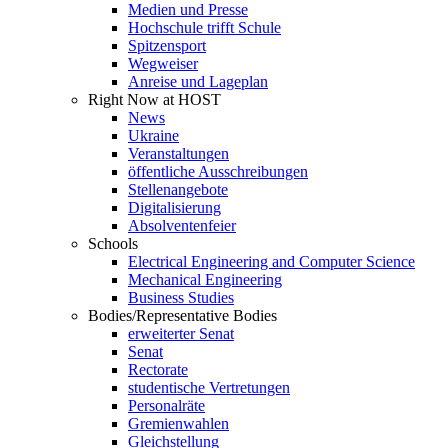
Medien und Presse
Hochschule trifft Schule
Spitzensport
Wegweiser
Anreise und Lageplan
Right Now at HOST
News
Ukraine
Veranstaltungen
öffentliche Ausschreibungen
Stellenangebote
Digitalisierung
Absolventenfeier
Schools
Electrical Engineering and Computer Science
Mechanical Engineering
Business Studies
Bodies/Representative Bodies
erweiterter Senat
Senat
Rectorate
studentische Vertretungen
Personalräte
Gremienwahlen
Gleichstellung