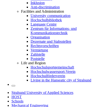
Inklusion
Anti-discrimination
Facilities and Administration
University communication
Hochschulbibliothek
Language Centre
Zentrum für Informations- und
Kommunikationstechnik
Organisation
Dezernate und Stabsstellen
Rechtsvorschriften
Vermietung
Zahlstelle
Poststelle
Life and Region
Hochschulsportgemeinschaft
Hochschulwassersport-Verein
Hochschulförderverein
Living in the Hanseatic city of Stralsund
Stralsund University of Applied Sciences
HOST
Schools
Mechanical Engineering