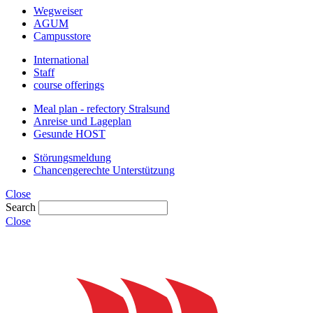
Wegweiser
AGUM
Campusstore
International
Staff
course offerings
Meal plan - refectory Stralsund
Anreise und Lageplan
Gesunde HOST
Störungsmeldung
Chancengerechte Unterstützung
Close
Search
Close