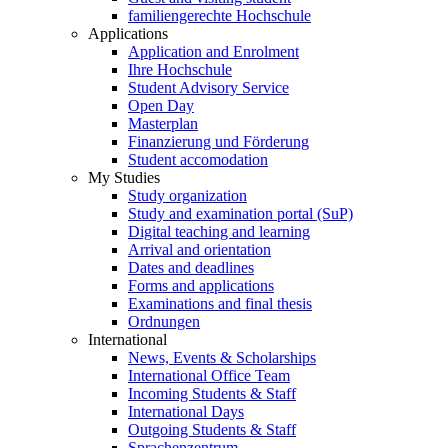
familiengerechte Hochschule
Applications
Application and Enrolment
Ihre Hochschule
Student Advisory Service
Open Day
Masterplan
Finanzierung und Förderung
Student accomodation
My Studies
Study organization
Study and examination portal (SuP)
Digital teaching and learning
Arrival and orientation
Dates and deadlines
Forms and applications
Examinations and final thesis
Ordnungen
International
News, Events & Scholarships
International Office Team
Incoming Students & Staff
International Days
Outgoing Students & Staff
Sprachenzentrum