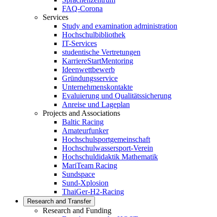
FAQ-Corona
Services
Study and examination administration
Hochschulbibliothek
IT-Services
studentische Vertretungen
KarriereStartMentoring
Ideenwettbewerb
Gründungsservice
Unternehmenskontakte
Evaluierung und Qualitätssicherung
Anreise und Lageplan
Projects and Associations
Baltic Racing
Amateurfunker
Hochschulsportgemeinschaft
Hochschulwassersport-Verein
Hochschuldidaktik Mathematik
MariTeam Racing
Sundspace
Sund-Xplosion
ThaiGer-H2-Racing
Research and Transfer
Research and Funding