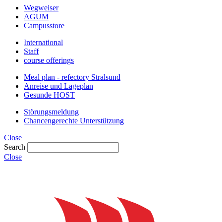
Wegweiser
AGUM
Campusstore
International
Staff
course offerings
Meal plan - refectory Stralsund
Anreise und Lageplan
Gesunde HOST
Störungsmeldung
Chancengerechte Unterstützung
Close
Search
Close