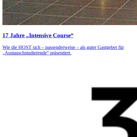
17 Jahre „In­ten­sive Course“
Wie die HOST sich – passenderweise – als guter Gastgeber für
„Austauschstudierende“ präsentiert.