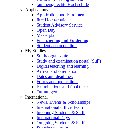
familiengerechte Hochschule
Applications
Application and Enrolment
Ihre Hochschule
Student Advisory Service
Open Day
Masterplan
Finanzierung und Förderung
Student accomodation
My Studies
Study organization
Study and examination portal (SuP)
Digital teaching and learning
Arrival and orientation
Dates and deadlines
Forms and applications
Examinations and final thesis
Ordnungen
International
News, Events & Scholarships
International Office Team
Incoming Students & Staff
International Days
Outgoing Students & Staff
Sprachenzentrum