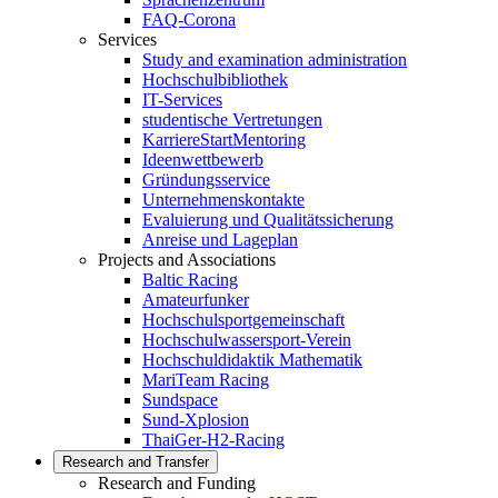
FAQ-Corona
Services
Study and examination administration
Hochschulbibliothek
IT-Services
studentische Vertretungen
KarriereStartMentoring
Ideenwettbewerb
Gründungsservice
Unternehmenskontakte
Evaluierung und Qualitätssicherung
Anreise und Lageplan
Projects and Associations
Baltic Racing
Amateurfunker
Hochschulsportgemeinschaft
Hochschulwassersport-Verein
Hochschuldidaktik Mathematik
MariTeam Racing
Sundspace
Sund-Xplosion
ThaiGer-H2-Racing
Research and Transfer
Research and Funding