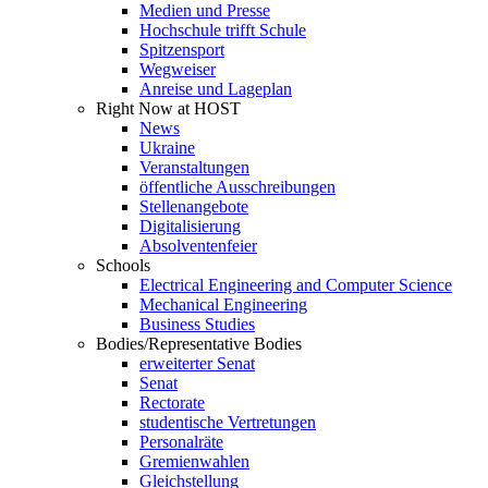
Medien und Presse
Hochschule trifft Schule
Spitzensport
Wegweiser
Anreise und Lageplan
Right Now at HOST
News
Ukraine
Veranstaltungen
öffentliche Ausschreibungen
Stellenangebote
Digitalisierung
Absolventenfeier
Schools
Electrical Engineering and Computer Science
Mechanical Engineering
Business Studies
Bodies/Representative Bodies
erweiterter Senat
Senat
Rectorate
studentische Vertretungen
Personalräte
Gremienwahlen
Gleichstellung