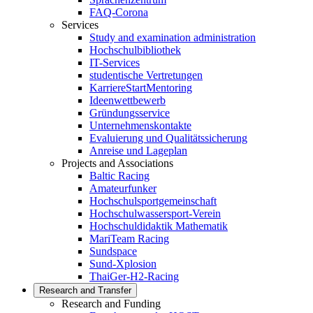
FAQ-Corona
Services
Study and examination administration
Hochschulbibliothek
IT-Services
studentische Vertretungen
KarriereStartMentoring
Ideenwettbewerb
Gründungsservice
Unternehmenskontakte
Evaluierung und Qualitätssicherung
Anreise und Lageplan
Projects and Associations
Baltic Racing
Amateurfunker
Hochschulsportgemeinschaft
Hochschulwassersport-Verein
Hochschuldidaktik Mathematik
MariTeam Racing
Sundspace
Sund-Xplosion
ThaiGer-H2-Racing
Research and Transfer
Research and Funding