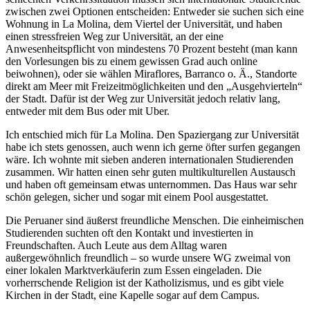
zwischen zwei Optionen entscheiden: Entweder sie suchen sich eine
Wohnung in La Molina, dem Viertel der Universität, und haben
einen stressfreien Weg zur Universität, an der eine
Anwesenheitspflicht von mindestens 70 Prozent besteht (man kann
den Vorlesungen bis zu einem gewissen Grad auch online
beiwohnen), oder sie wählen Miraflores, Barranco o. Ä., Standorte
direkt am Meer mit Freizeitmöglichkeiten und den „Ausgehvierteln“
der Stadt. Dafür ist der Weg zur Universität jedoch relativ lang,
entweder mit dem Bus oder mit Uber.
Ich entschied mich für La Molina. Den Spaziergang zur Universität
habe ich stets genossen, auch wenn ich gerne öfter surfen gegangen
wäre. Ich wohnte mit sieben anderen internationalen Studierenden
zusammen. Wir hatten einen sehr guten multikulturellen Austausch
und haben oft gemeinsam etwas unternommen. Das Haus war sehr
schön gelegen, sicher und sogar mit einem Pool ausgestattet.
Die Peruaner sind äußerst freundliche Menschen. Die einheimischen
Studierenden suchten oft den Kontakt und investierten in
Freundschaften. Auch Leute aus dem Alltag waren
außergewöhnlich freundlich – so wurde unsere WG zweimal von
einer lokalen Marktverkäuferin zum Essen eingeladen. Die
vorherrschende Religion ist der Katholizismus, und es gibt viele
Kirchen in der Stadt, eine Kapelle sogar auf dem Campus.