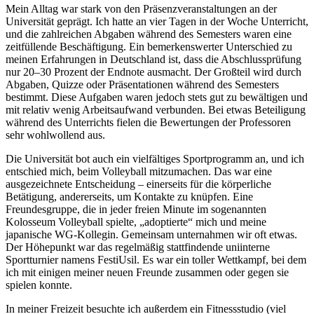
Mein Alltag war stark von den Präsenzveranstaltungen an der
Universität geprägt. Ich hatte an vier Tagen in der Woche Unterricht,
und die zahlreichen Abgaben während des Semesters waren eine
zeitfüllende Beschäftigung. Ein bemerkenswerter Unterschied zu
meinen Erfahrungen in Deutschland ist, dass die Abschlussprüfung
nur 20–30 Prozent der Endnote ausmacht. Der Großteil wird durch
Abgaben, Quizze oder Präsentationen während des Semesters
bestimmt. Diese Aufgaben waren jedoch stets gut zu bewältigen und
mit relativ wenig Arbeitsaufwand verbunden. Bei etwas Beteiligung
während des Unterrichts fielen die Bewertungen der Professoren
sehr wohlwollend aus.
Die Universität bot auch ein vielfältiges Sportprogramm an, und ich
entschied mich, beim Volleyball mitzumachen. Das war eine
ausgezeichnete Entscheidung – einerseits für die körperliche
Betätigung, andererseits, um Kontakte zu knüpfen. Eine
Freundesgruppe, die in jeder freien Minute im sogenannten
Kolosseum Volleyball spielte, „adoptierte“ mich und meine
japanische WG-Kollegin. Gemeinsam unternahmen wir oft etwas.
Der Höhepunkt war das regelmäßig stattfindende uniinterne
Sportturnier namens FestiUsil. Es war ein toller Wettkampf, bei dem
ich mit einigen meiner neuen Freunde zusammen oder gegen sie
spielen konnte.
In meiner Freizeit besuchte ich außerdem ein Fitnessstudio (viel