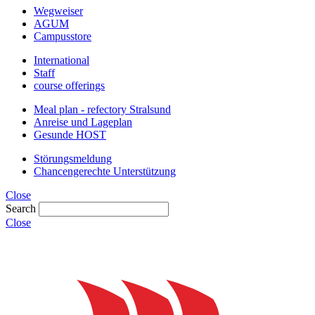
Wegweiser
AGUM
Campusstore
International
Staff
course offerings
Meal plan - refectory Stralsund
Anreise und Lageplan
Gesunde HOST
Störungsmeldung
Chancengerechte Unterstützung
Close
Search
Close