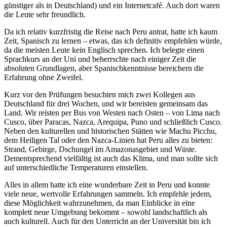
günstiger als in Deutschland) und ein Internetcafé. Auch dort waren
die Leute sehr freundlich.
Da ich relativ kurzfristig die Reise nach Peru antrat, hatte ich kaum
Zeit, Spanisch zu lernen – etwas, das ich definitiv empfehlen würde,
da die meisten Leute kein Englisch sprechen. Ich belegte einen
Sprachkurs an der Uni und beherrschte nach einiger Zeit die
absoluten Grundlagen, aber Spanischkenntnisse bereichern die
Erfahrung ohne Zweifel.
Kurz vor den Prüfungen besuchten mich zwei Kollegen aus
Deutschland für drei Wochen, und wir bereisten gemeinsam das
Land. Wir reisten per Bus von Westen nach Osten – von Lima nach
Cusco, über Paracas, Nazca, Arequipa, Puno und schließlich Cusco.
Neben den kulturellen und historischen Stätten wie Machu Picchu,
dem Heiligen Tal oder den Nazca-Linien hat Peru alles zu bieten:
Strand, Gebirge, Dschungel im Amazonasgebiet und Wüste.
Dementsprechend vielfältig ist auch das Klima, und man sollte sich
auf unterschiedliche Temperaturen einstellen.
Alles in allem hatte ich eine wunderbare Zeit in Peru und konnte
viele neue, wertvolle Erfahrungen sammeln. Ich empfehle jedem,
diese Möglichkeit wahrzunehmen, da man Einblicke in eine
komplett neue Umgebung bekommt – sowohl landschaftlich als
auch kulturell. Auch für den Unterricht an der Universität bin ich