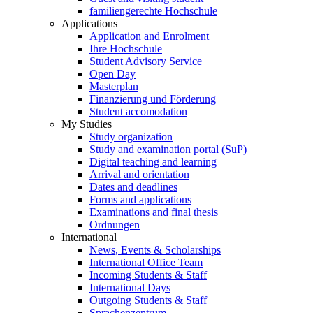
familiengerechte Hochschule
Applications
Application and Enrolment
Ihre Hochschule
Student Advisory Service
Open Day
Masterplan
Finanzierung und Förderung
Student accomodation
My Studies
Study organization
Study and examination portal (SuP)
Digital teaching and learning
Arrival and orientation
Dates and deadlines
Forms and applications
Examinations and final thesis
Ordnungen
International
News, Events & Scholarships
International Office Team
Incoming Students & Staff
International Days
Outgoing Students & Staff
Sprachenzentrum