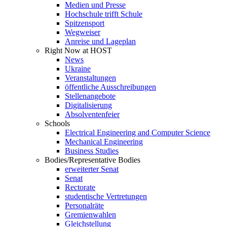
Medien und Presse
Hochschule trifft Schule
Spitzensport
Wegweiser
Anreise und Lageplan
Right Now at HOST
News
Ukraine
Veranstaltungen
öffentliche Ausschreibungen
Stellenangebote
Digitalisierung
Absolventenfeier
Schools
Electrical Engineering and Computer Science
Mechanical Engineering
Business Studies
Bodies/Representative Bodies
erweiterter Senat
Senat
Rectorate
studentische Vertretungen
Personalräte
Gremienwahlen
Gleichstellung