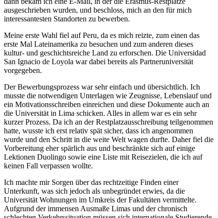
dann bekam ich eine E-Mail, in der die Erasmus-Restplätze
ausgeschrieben wurden, und beschloss, mich an den für mich
interessantesten Standorten zu bewerben.
Meine erste Wahl fiel auf Peru, da es mich reizte, zum einen das
erste Mal Lateinamerika zu besuchen und zum anderen dieses
kultur- und geschichtsreiche Land zu erforschen. Die Universidad
San Ignacio de Loyola war dabei bereits als Partneruniversität
vorgegeben.
Der Bewerbungsprozess war sehr einfach und übersichtlich. Ich
musste die notwendigen Unterlagen wie Zeugnisse, Lebenslauf und
ein Motivationsschreiben einreichen und diese Dokumente auch an
die Universität in Lima schicken. Alles in allem war es ein sehr
kurzer Prozess. Da ich an der Restplatzausschreibung teilgenommen
hatte, wusste ich erst relativ spät sicher, dass ich angenommen
wurde und den Schritt in die weite Welt wagen durfte. Daher fiel die
Vorbereitung eher spärlich aus und beschränkte sich auf einige
Lektionen Duolingo sowie eine Liste mit Reisezielen, die ich auf
keinen Fall verpassen wollte.
Ich machte mir Sorgen über das rechtzeitige Finden einer
Unterkunft, was sich jedoch als unbegründet erwies, da die
Universität Wohnungen im Umkreis der Fakultäten vermittelte.
Aufgrund der immensen Ausmaße Limas und der chronisch
schlechten Verkehrssituation müssen sich internationale Studierende