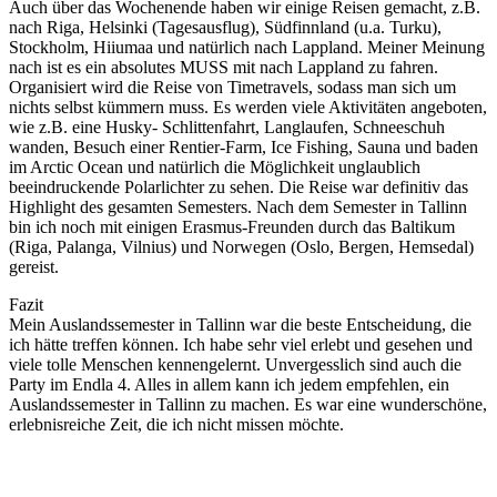
Auch über das Wochenende haben wir einige Reisen gemacht, z.B.
nach Riga, Helsinki (Tagesausflug), Südfinnland (u.a. Turku),
Stockholm, Hiiumaa und natürlich nach Lappland. Meiner Meinung
nach ist es ein absolutes MUSS mit nach Lappland zu fahren.
Organisiert wird die Reise von Timetravels, sodass man sich um
nichts selbst kümmern muss. Es werden viele Aktivitäten angeboten,
wie z.B. eine Husky- Schlittenfahrt, Langlaufen, Schneeschuh
wanden, Besuch einer Rentier-Farm, Ice Fishing, Sauna und baden
im Arctic Ocean und natürlich die Möglichkeit unglaublich
beeindruckende Polarlichter zu sehen. Die Reise war definitiv das
Highlight des gesamten Semesters. Nach dem Semester in Tallinn
bin ich noch mit einigen Erasmus-Freunden durch das Baltikum
(Riga, Palanga, Vilnius) und Norwegen (Oslo, Bergen, Hemsedal)
gereist.
Fazit
Mein Auslandssemester in Tallinn war die beste Entscheidung, die
ich hätte treffen können. Ich habe sehr viel erlebt und gesehen und
viele tolle Menschen kennengelernt. Unvergesslich sind auch die
Party im Endla 4. Alles in allem kann ich jedem empfehlen, ein
Auslandssemester in Tallinn zu machen. Es war eine wunderschöne,
erlebnisreiche Zeit, die ich nicht missen möchte.