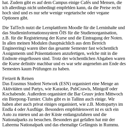
hat. Zudem gibt es auf dem Campus einige Cafés und Mensen, die
ich allerdings nicht unbedingt empfehlen kann, da die Preise recht
hoch sind und es nur sehr wenige vegetarische oder vegane
Optionen gibt.
Die TalTech nutzt die Lernplattform Moodle für die Lerninhalte und
das Studieninformationssystem ÕIS für die Studienorganisation,
z.B. für die Registrierung der Kurse und die Eintragung der Noten.
In allen meinen Modulen (hauptsächlich aus dem Bereich
Engineering) waren über das gesamte Semester fast wöchentlich
Assignments und Präsentationen anzufertigen, welche mit in die
Endnote eingeflossen sind. Trotz der wöchentlichen Abgaben waren
die Kurse definitiv machbar und es war sehr angenehm am Ende des
Semesters kaum Prüfungen zu haben.
Freizeit & Reisen
Das Erasmus Student Network (ESN) organisiert eine Menge an
Aktivitäten und Partys, wie Karaoke, PubCrawls, Minigolf oder
Kochabende. Außerdem organisiert die Bar Gruuv jeden Mittwoch
ein Bierpong-Turnier. Clubs gibt es in Tallinn auch einige. Wir
haben aber auch privat einiges organisiert, wie z.B. Mottopartys im
Endla 4 oder Ausflüge. Besonders empfehlenswert ist es sich ein
Auto zu mieten und an der Küste entlangzufahren und die
Nationalparks zu besuchen. Besonders gut gefallen hat mir der
Laheema Nationalpark und das ehemalige Gefängnis in Rummu.