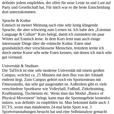
definitiv jedem empfehlen, der offen für neue Leute ist und Lust auf
Party und Gesellschaft hat. Für mich war es die beste Entscheidung
dort unterzukommen.
Sprache & Kultur
Estnisch ist meiner Meinung nach eine sehr lustig klingende
Sprache, die aber schwierig zum Lernen ist. Ich habe den „Estonian
Language & Culture“ Kurs belegt, damit ich zumindest ein paar
Wörter auf Estnisch lerne. In dem Kurs lernt man auch einige
interessante Dinge über die estnische Kultur. Esten sind
grundsätzlich eher verschlossene Menschen, trotzdem lernte ich
durch meine Kurse sehr nette Esten kennen, mit denen ich mich sehr
gut verstand.
Universität & Studium
Die TalTech ist eine sehr moderne Universität mit einem großen
Campus, welcher ca. 25 Minuten mit dem Bus von der Altstadt
entfernt liegt. Zum Campus gehört noch ein Sportzentrum mit
Fitnessstudio, das sehr gut ausgestattet ist. Außerdem gibt es viele
verschiedene Sportkurse wie Volleyball, Fußball, Zirkeltraining,
Krafttraining, Tischtennis etc. Wenn man das Modul „Basics of
Physical Movement“ belegt, kann man die Sportangebote kostenlos
nutzen, was definitiv zu empfehlen ist. Man bekommt dafür auch 3
ECTS, wenn man mindestens 24-mal beim Sport war, 3
Sportveranstaltungen besucht hat und eine Selbstanalyse gemacht