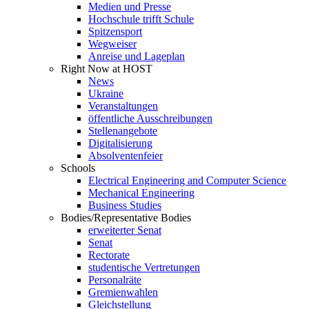
Medien und Presse
Hochschule trifft Schule
Spitzensport
Wegweiser
Anreise und Lageplan
Right Now at HOST
News
Ukraine
Veranstaltungen
öffentliche Ausschreibungen
Stellenangebote
Digitalisierung
Absolventenfeier
Schools
Electrical Engineering and Computer Science
Mechanical Engineering
Business Studies
Bodies/Representative Bodies
erweiterter Senat
Senat
Rectorate
studentische Vertretungen
Personalräte
Gremienwahlen
Gleichstellung