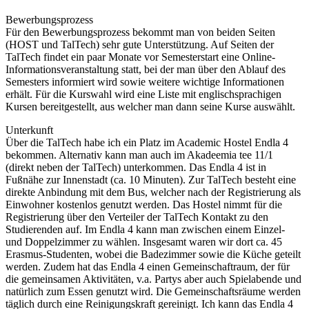
Bewerbungsprozess
Für den Bewerbungsprozess bekommt man von beiden Seiten
(HOST und TalTech) sehr gute Unterstützung. Auf Seiten der
TalTech findet ein paar Monate vor Semesterstart eine Online-
Informationsveranstaltung statt, bei der man über den Ablauf des
Semesters informiert wird sowie weitere wichtige Informationen
erhält. Für die Kurswahl wird eine Liste mit englischsprachigen
Kursen bereitgestellt, aus welcher man dann seine Kurse auswählt.
Unterkunft
Über die TalTech habe ich ein Platz im Academic Hostel Endla 4
bekommen. Alternativ kann man auch im Akadeemia tee 11/1
(direkt neben der TalTech) unterkommen. Das Endla 4 ist in
Fußnähe zur Innenstadt (ca. 10 Minuten). Zur TalTech besteht eine
direkte Anbindung mit dem Bus, welcher nach der Registrierung als
Einwohner kostenlos genutzt werden. Das Hostel nimmt für die
Registrierung über den Verteiler der TalTech Kontakt zu den
Studierenden auf. Im Endla 4 kann man zwischen einem Einzel-
und Doppelzimmer zu wählen. Insgesamt waren wir dort ca. 45
Erasmus-Studenten, wobei die Badezimmer sowie die Küche geteilt
werden. Zudem hat das Endla 4 einen Gemeinschaftraum, der für
die gemeinsamen Aktivitäten, v.a. Partys aber auch Spielabende und
natürlich zum Essen genutzt wird. Die Gemeinschaftsräume werden
täglich durch eine Reinigungskraft gereinigt. Ich kann das Endla 4