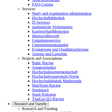
FAQ-Corona
Services
Study and examination administration
Hochschulbibliothek
IT-Services
studentische Vertretungen
KarriereStartMentoring
Ideenwettbewerb
Gründungsservice
Unternehmenskontakte
Evaluierung und Qualitätssicherung
Anreise und Lageplan
Projects and Associations
Baltic Racing
Amateurfunker
Hochschulsportgemeinschaft
Hochschulwassersport-Verein
Hochschuldidaktik Mathematik
MariTeam Racing
Sundspace
Sund-Xplosion
ThaiGer-H2-Racing
Research and Transfer
Research and Funding