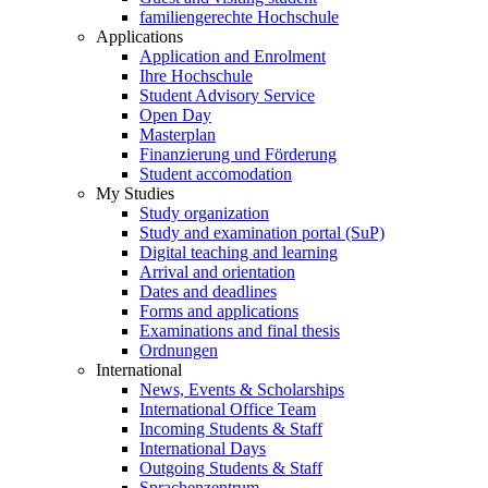
familiengerechte Hochschule
Applications
Application and Enrolment
Ihre Hochschule
Student Advisory Service
Open Day
Masterplan
Finanzierung und Förderung
Student accomodation
My Studies
Study organization
Study and examination portal (SuP)
Digital teaching and learning
Arrival and orientation
Dates and deadlines
Forms and applications
Examinations and final thesis
Ordnungen
International
News, Events & Scholarships
International Office Team
Incoming Students & Staff
International Days
Outgoing Students & Staff
Sprachenzentrum