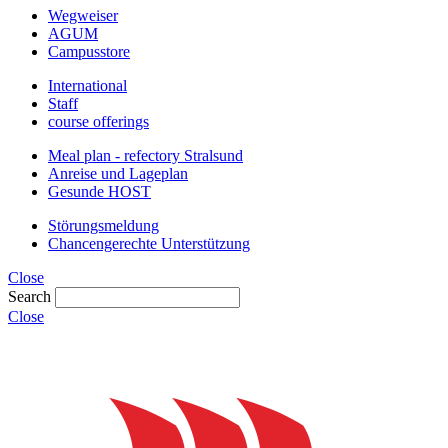
Wegweiser
AGUM
Campusstore
International
Staff
course offerings
Meal plan - refectory Stralsund
Anreise und Lageplan
Gesunde HOST
Störungsmeldung
Chancengerechte Unterstützung
Close
Search
Close