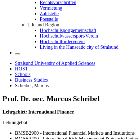
Rechtsvorschriften
Vermietung
Zahlstelle
Poststelle
Life and Region
Hochschulsportgemeinschaft
Hochschulwassersport-Verein
Hochschulförderverein
Living in the Hanseatic city of Stralsund
Stralsund University of Applied Sciences
HOST
Schools
Business Studies
Scheibel, Marcus
Prof. Dr. oec. Mar­cus Scheibel
Lehrgebiet: International Finance
Lehrangebot
BMSB2900 - International Financial Markets and Institutions
BMSB3400 - International Risk Management & Selected Interna