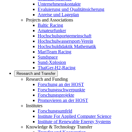
Unternehmenskontakte
Evaluierung und Qualitätssicherung
Anreise und Lageplan
Projects and Associations
Baltic Racing
Amateurfunker
Hochschulsportgemeinschaft
Hochschulwassersport-Verein
Hochschuldidaktik Mathematik
MariTeam Racing
Sundspace
Sund-Xplosion
ThaiGer-H2-Racing
Research and Transfer
Research and Funding
Forschung an der HOST
Forschungsschwerpunkte
Forschungsprojekte
Promovieren an der HOST
Institutes
Forschungsumfeld
Institute For Applied Computer Science
Institute of Renewable Energy Systems
Knowledge & Technology Transfer