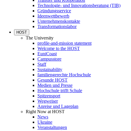
Transfer und Kooperation
Technologie- und Innovationsberatung (TIB)
Gründungsservice
Ideenwettbewerb
Unternehmenskontakte
Transformationslabor
HOST
The University
profile-and-mission statement
Welcome to the HOST
EuniCoast
Campusstore
Staff
Sustainability
familiengerechte Hochschule
Gesunde HOST
Medien und Presse
Hochschule trifft Schule
Spitzensport
Wegweiser
Anreise und Lageplan
Right Now at HOST
News
Ukraine
Veranstaltungen