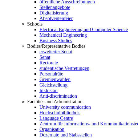
öffentliche Ausschreibungen
Stellenangebote
Digitalisierung
Absolventenfeier
Schools
Electrical Engineering and Computer Science
Mechanical Engineering
Business Studies
Bodies/Representative Bodies
erweiterter Senat
Senat
Rectorate
studentische Vertretungen
Personalräte
Gremienwahlen
Gleichstellung
Inklusion
Anti-discrimination
Facilities and Administration
University communication
Hochschulbibliothek
Language Centre
Zentrum für Informations- und Kommunikationste
Organisation
Dezernate und Stabsstellen