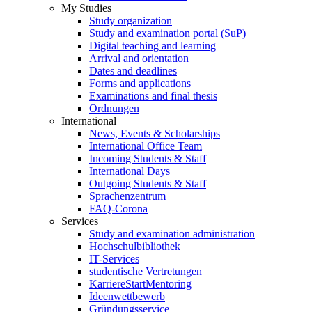
My Studies
Study organization
Study and examination portal (SuP)
Digital teaching and learning
Arrival and orientation
Dates and deadlines
Forms and applications
Examinations and final thesis
Ordnungen
International
News, Events & Scholarships
International Office Team
Incoming Students & Staff
International Days
Outgoing Students & Staff
Sprachenzentrum
FAQ-Corona
Services
Study and examination administration
Hochschulbibliothek
IT-Services
studentische Vertretungen
KarriereStartMentoring
Ideenwettbewerb
Gründungsservice