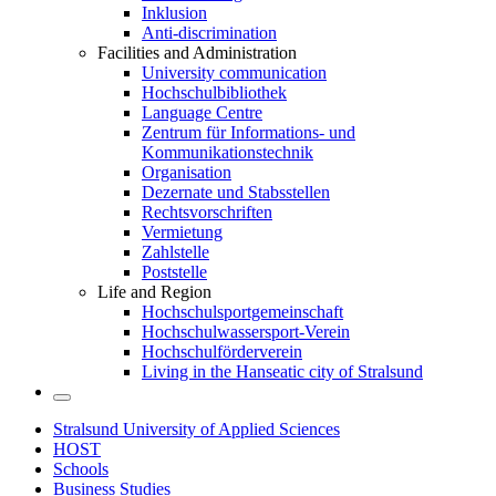
Inklusion
Anti-discrimination
Facilities and Administration
University communication
Hochschulbibliothek
Language Centre
Zentrum für Informations- und
Kommunikationstechnik
Organisation
Dezernate und Stabsstellen
Rechtsvorschriften
Vermietung
Zahlstelle
Poststelle
Life and Region
Hochschulsportgemeinschaft
Hochschulwassersport-Verein
Hochschulförderverein
Living in the Hanseatic city of Stralsund
Stralsund University of Applied Sciences
HOST
Schools
Business Studies