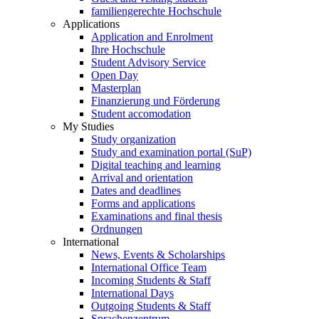
familiengerechte Hochschule
Applications
Application and Enrolment
Ihre Hochschule
Student Advisory Service
Open Day
Masterplan
Finanzierung und Förderung
Student accomodation
My Studies
Study organization
Study and examination portal (SuP)
Digital teaching and learning
Arrival and orientation
Dates and deadlines
Forms and applications
Examinations and final thesis
Ordnungen
International
News, Events & Scholarships
International Office Team
Incoming Students & Staff
International Days
Outgoing Students & Staff
Sprachenzentrum