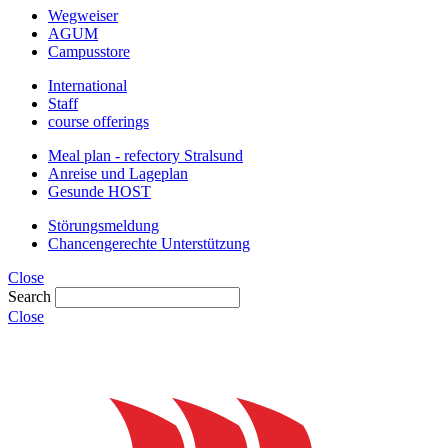
Wegweiser
AGUM
Campusstore
International
Staff
course offerings
Meal plan - refectory Stralsund
Anreise und Lageplan
Gesunde HOST
Störungsmeldung
Chancengerechte Unterstützung
Close
Search
Close