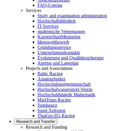
FAQ-Corona
Services
Study and examination administration
Hochschulbibliothek
IT-Services
studentische Vertretungen
KarriereStartMentoring
Ideenwettbewerb
Gründungsservice
Unternehmenskontakte
Evaluierung und Qualitätssicherung
Anreise und Lageplan
Projects and Associations
Baltic Racing
Amateurfunker
Hochschulsportgemeinschaft
Hochschulwassersport-Verein
Hochschuldidaktik Mathematik
MariTeam Racing
Sundspace
Sund-Xplosion
ThaiGer-H2-Racing
Research and Transfer
Research and Funding