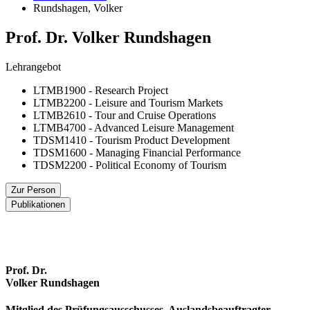
Rundshagen, Volker
Prof. Dr. Volker Rund­sha­gen
Lehrangebot
LTMB1900 - Research Project
LTMB2200 - Leisure and Tourism Markets
LTMB2610 - Tour and Cruise Operations
LTMB4700 - Advanced Leisure Management
TDSM1410 - Tourism Product Development
TDSM1600 - Managing Financial Performance
TDSM2200 - Political Economy of Tourism
Zur Person
Publikationen
Zum April 2017 erhielt Dr. Volker Rundshagen seinen Ruf an die
Hochschule Stralsund, Fakultät für Wirtschaft, zur Übernahme der
Ausgewählte Publikationen und Konferenzbeiträge
Professur für General Management, insbes. Leisure and Tourism
Management.
Prof. Dr.
Zuvor war er bereits zehn Jahre als Hochschullehrer für Tourismus
Volker Rundshagen
und Wirtschaft an der Cologne Business School tätig. Seine
touristische Laufbahn, in der sich Praxis- und Studienphasen
Mitglied des Prüfungsausschusses, Auslandsbeauftragter