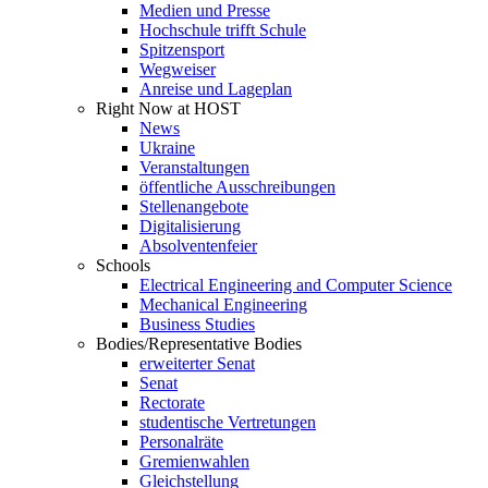
Medien und Presse
Hochschule trifft Schule
Spitzensport
Wegweiser
Anreise und Lageplan
Right Now at HOST
News
Ukraine
Veranstaltungen
öffentliche Ausschreibungen
Stellenangebote
Digitalisierung
Absolventenfeier
Schools
Electrical Engineering and Computer Science
Mechanical Engineering
Business Studies
Bodies/Representative Bodies
erweiterter Senat
Senat
Rectorate
studentische Vertretungen
Personalräte
Gremienwahlen
Gleichstellung