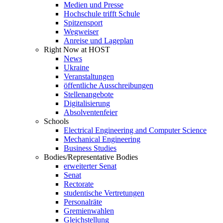
Medien und Presse
Hochschule trifft Schule
Spitzensport
Wegweiser
Anreise und Lageplan
Right Now at HOST
News
Ukraine
Veranstaltungen
öffentliche Ausschreibungen
Stellenangebote
Digitalisierung
Absolventenfeier
Schools
Electrical Engineering and Computer Science
Mechanical Engineering
Business Studies
Bodies/Representative Bodies
erweiterter Senat
Senat
Rectorate
studentische Vertretungen
Personalräte
Gremienwahlen
Gleichstellung