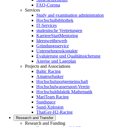
FAQ-Corona
Services
Study and examination administration
Hochschulbibliothek
IT-Services
studentische Vertretungen
KarriereStartMentoring
Ideenwettbewerb
Gründungsservice
Unternehmenskontakte
Evaluierung und Qualitätssicherung
Anreise und Lageplan
Projects and Associations
Baltic Racing
Amateurfunker
Hochschulsportgemeinschaft
Hochschulwassersport-Verein
Hochschuldidaktik Mathematik
MariTeam Racing
Sundspace
Sund-Xplosion
ThaiGer-H2-Racing
Research and Transfer
Research and Funding