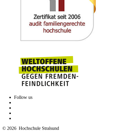
Biometal (2017) 56, ISSN 2522-235X, 9th Symposium on
Biodegradable Metals, 27.08.-01.09.2017, Bertinoro, Italy
P. Maier, C. Ruback, P. Rümmler, E. Rappsilber and H. Schellhorn:
Limits in multi-point forming based on a small scaled flexible 9-
point die device, AIP Conference Proceedings, Volume 1896,
(2017),
doi.org/10.1063/1.5007960
P. Maier, L. Gentsch and N. Hort: Voltammetric studies of extruded
pure Mg in different electrolytes and its corrosion morphology,
Magnesium Technology 2017, Chapter: Biomedical applications,
Editors: K. Solanki, D. Orlov, A. Singh, N.R. Neelameggham
(2017) 429-437 ISBN: 978-3-319-52391-0, 26.02.-02.03.2017, San
Diego, USA, DOI: 10.1007/978-3-319-52392-7_60
P. Maier, J. Gonzalez, R. Peters, F. Feyerabend, T. Ebel and N.
Hort: Degradation morphology and pitting factor compared to
degradation rate, European Cells and Materials, Vol. 32. Suppl. 6
(2016) 22
Follow us
A. Steinacker, C.L. Mendis, M. Mohedano, F. Feyerabend, M.
Stekker, P. Maier, K.U. Kainer, N. Hort: Microstructure evolution
and corrosion behaviour of a biodegradable Mg-Dy-Nd-Zn-Zr alloy,
© 2026 Hochschule Stralsund