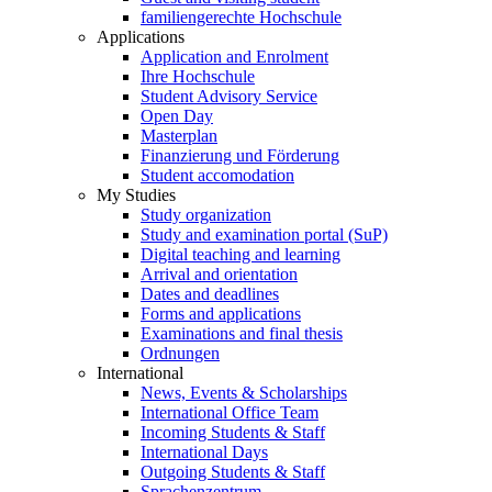
familiengerechte Hochschule
Applications
Application and Enrolment
Ihre Hochschule
Student Advisory Service
Open Day
Masterplan
Finanzierung und Förderung
Student accomodation
My Studies
Study organization
Study and examination portal (SuP)
Digital teaching and learning
Arrival and orientation
Dates and deadlines
Forms and applications
Examinations and final thesis
Ordnungen
International
News, Events & Scholarships
International Office Team
Incoming Students & Staff
International Days
Outgoing Students & Staff
Sprachenzentrum