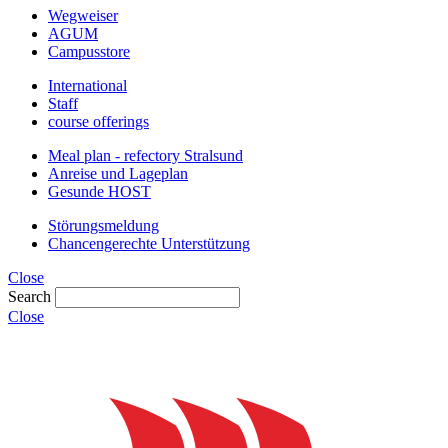
Wegweiser
AGUM
Campusstore
International
Staff
course offerings
Meal plan - refectory Stralsund
Anreise und Lageplan
Gesunde HOST
Störungsmeldung
Chancengerechte Unterstützung
Close
Search
Close