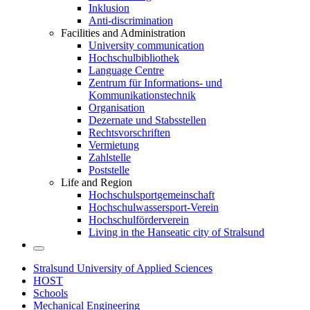
Inklusion
Anti-discrimination
Facilities and Administration
University communication
Hochschulbibliothek
Language Centre
Zentrum für Informations- und
Kommunikationstechnik
Organisation
Dezernate und Stabsstellen
Rechtsvorschriften
Vermietung
Zahlstelle
Poststelle
Life and Region
Hochschulsportgemeinschaft
Hochschulwassersport-Verein
Hochschulförderverein
Living in the Hanseatic city of Stralsund
Stralsund University of Applied Sciences
HOST
Schools
Mechanical Engineering