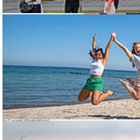
Prof. Dr. Jens Mohrenweiser
Selbst die beste Idee, braucht Menschen, die sie tragen – selbst das
beste Unternehmen, motivierte Mitarbeitende für den Erfolg. Einen
Schlüssel zu effektivem Personalmanagement, hat Prof. Dr. Jens
Mohrenweiser von der Fakultät für Wirtschaft der Hochschule
Stralsund erforscht. Für den Beitrag „Management Practices and
Productivity: Does Employee Representation Play a Moderating
Role?“ erhielt er den Preis für die praxisrelevanteste
Forschungsleistung im Gebiet HR (Human Resources) im Jahr 2024
von der CIPD. Die CIPD ist der UK-Fachverband der HR-
Professionals. Er ist im UK sehr aktiv im Wissenschafts-Praxis
Transfer und bei der Akkreditierung von Bildungsabschlüssen und
damit vergleichbar mit der Rolle der Industrie- und Handelskammer
in Gesamt-Deutschland.
Prof. Mohrenweiser erhielt den Preis gemeinsam mit Professor Uwe
Jirjahn und Dr. Marie-Christine Laible. Ihre Forschung untersucht,