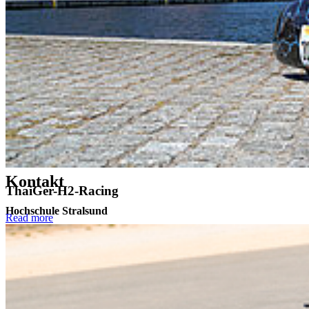
Wirtschaft.
Jens Mohrenweiser studierte Wirtschaftswissenschaften an der
Leibnitz Universität Hannover und promovierte an der Universität
Zürich. Er war als Berater am Leibniz-Zentrum für Europäische
Wirtschaftsforschung Mannheim tätig, lehrte und forschte an der
Bournemouth University, England. Sein Forschungsschwerpunkt ist
die empirische Personalökonomik.
Zurück
Alle Neuigkeiten
Kon­takt
ThaiGer-H2-Racing
Hochschule Stralsund
Read more
Zur Schwedenschanze 15
18435 Stralsund
Telefonzentrale: +49 3831 455
Zentrale Fax-Nummer: +49 3831 456 680