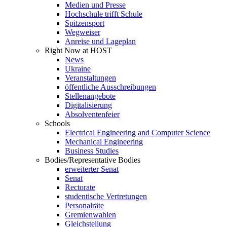
Medien und Presse
Hochschule trifft Schule
Spitzensport
Wegweiser
Anreise und Lageplan
Right Now at HOST
News
Ukraine
Veranstaltungen
öffentliche Ausschreibungen
Stellenangebote
Digitalisierung
Absolventenfeier
Schools
Electrical Engineering and Computer Science
Mechanical Engineering
Business Studies
Bodies/Representative Bodies
erweiterter Senat
Senat
Rectorate
studentische Vertretungen
Personalräte
Gremienwahlen
Gleichstellung