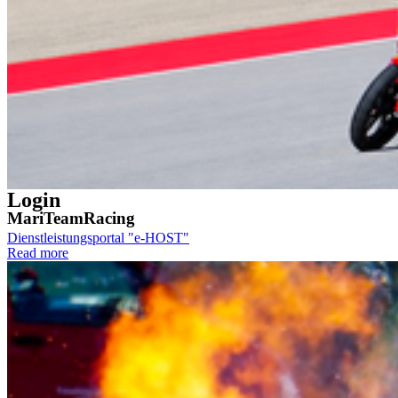
Allgemeine Studienberatung
Fakultät für Elektrotechnik und Informatik
Fakultät für Maschinenbau
Fakultät für Wirtschaft
Hochschulkommunikation
Login
MariTeamRacing
Dienstleistungsportal "e-HOST"
Read more
Studien- und Prüfungsportal (SuP)
B-ite
Webmailer
Moodle
Zeiterfassung