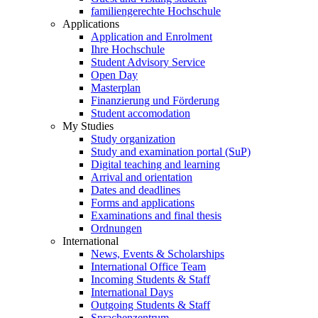
familiengerechte Hochschule
Applications
Application and Enrolment
Ihre Hochschule
Student Advisory Service
Open Day
Masterplan
Finanzierung und Förderung
Student accomodation
My Studies
Study organization
Study and examination portal (SuP)
Digital teaching and learning
Arrival and orientation
Dates and deadlines
Forms and applications
Examinations and final thesis
Ordnungen
International
News, Events & Scholarships
International Office Team
Incoming Students & Staff
International Days
Outgoing Students & Staff
Sprachenzentrum