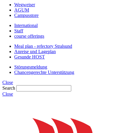
Wegweiser
AGUM
Campusstore
International
Staff
course offerings
Meal plan - refectory Stralsund
Anreise und Lageplan
Gesunde HOST
Störungsmeldung
Chancengerechte Unterstützung
Close
Search
Close