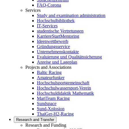
FAQ-Corona
Services
Study and examination administration
Hochschulbibliothek
IT-Services
studentische Vertretungen
KarriereStartMentoring
Ideenwettbewerb
Gründungsservice
Unternehmenskontakte
Evaluierung und Qualitätssicherung
Anreise und Lageplan
Projects and Associations
Baltic Racing
Amateurfunker
Hochschulsportgemeinschaft
Hochschulwassersport-Verein
Hochschuldidaktik Mathematik
MariTeam Racing
Sundspace
Sund-Xplosion
ThaiGer-H2-Racing
Research and Transfer
Research and Funding