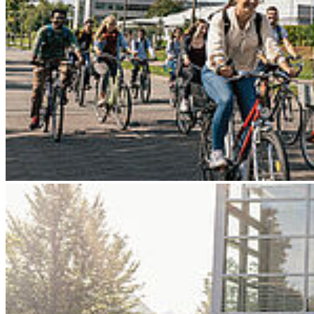
Go to slide 3
Go to slide 4
Go to slide 5
Go to slide 6
Go to slide 7
Go to slide 8
Go to slide 9
Zurück
HOST-Prof. für seine Forschung im
Bereich HR geehrt
02/07/2025
UK-Fachverband der HR-Professionals vergibt Preis für 2024 an