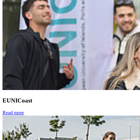
EUNICoast
Read more
Next
Go to slide 1
Go to slide 2