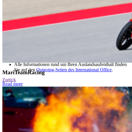
Die Allianz in drei Worten: Lebenslanges Lernen,
Nachhaltigkeit und inklusive Bildung
Rolle innerhalb der Allianz: Partner im gemeinsamen
Engagement für die Ausbildung von Kompetenz,
Entwicklung und Anpassung.
Ziel für die Allianz: Lebenslanges Lernen und aktuell
Digitales Lehren und Lernen
Weitere Informationen
Eine Übersicht über alle unsere Partner finden Sie
hier
.
Alle Informationen rund um Ihren Auslandsaufenthalt finden
Sie auf den
Outgoing-Seiten des International Office
.
MariTeamRacing
Zurück
Read more
Alle Neuigkeiten
Kon­takt
Hochschule Stralsund
Zur Schwedenschanze 15