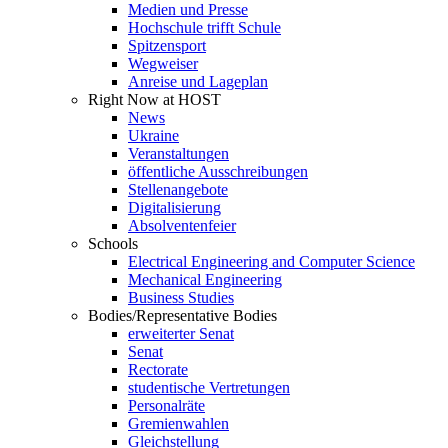
Medien und Presse
Hochschule trifft Schule
Spitzensport
Wegweiser
Anreise und Lageplan
Right Now at HOST
News
Ukraine
Veranstaltungen
öffentliche Ausschreibungen
Stellenangebote
Digitalisierung
Absolventenfeier
Schools
Electrical Engineering and Computer Science
Mechanical Engineering
Business Studies
Bodies/Representative Bodies
erweiterter Senat
Senat
Rectorate
studentische Vertretungen
Personalräte
Gremienwahlen
Gleichstellung