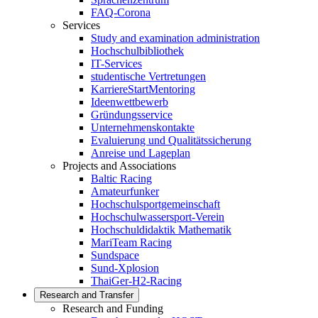
FAQ-Corona
Services
Study and examination administration
Hochschulbibliothek
IT-Services
studentische Vertretungen
KarriereStartMentoring
Ideenwettbewerb
Gründungsservice
Unternehmenskontakte
Evaluierung und Qualitätssicherung
Anreise und Lageplan
Projects and Associations
Baltic Racing
Amateurfunker
Hochschulsportgemeinschaft
Hochschulwassersport-Verein
Hochschuldidaktik Mathematik
MariTeam Racing
Sundspace
Sund-Xplosion
ThaiGer-H2-Racing
Research and Transfer
Research and Funding