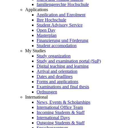
familiengerechte Hochschule
Applications
Application and Enrolment
Ihre Hochschule
Student Advisory Service
Open Day
Masterplan
Finanzierung und Förderung
Student accomodation
My Studies
Study organization
Study and examination portal (SuP)
Digital teaching and learning
Arrival and orientation
Dates and deadlines
Forms and applications
Examinations and final thesis
Ordnungen
International
News, Events & Scholarships
International Office Team
Incoming Students & Staff
International Days
Outgoing Students & Staff
Sprachenzentrum