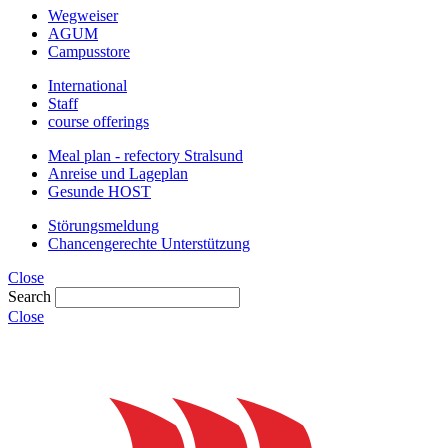
Wegweiser
AGUM
Campusstore
International
Staff
course offerings
Meal plan - refectory Stralsund
Anreise und Lageplan
Gesunde HOST
Störungsmeldung
Chancengerechte Unterstützung
Close
Search
Close