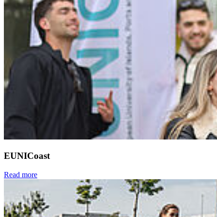
EUNICoast
Read more
Next
Go to slide 1
Go to slide 2