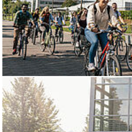
Go to slide 3
Go to slide 4
Go to slide 5
Go to slide 6
Go to slide 7
Go to slide 8
Go to slide 9
Zurück
EUNICoast-Partner des Monats: Åland
University of Applied Sciences
03/03/2025
Die HOST ist Teil der Europäischen Universität EUNICoast. Hier