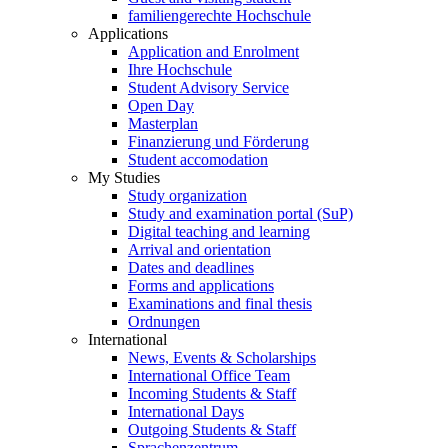
familiengerechte Hochschule
Applications
Application and Enrolment
Ihre Hochschule
Student Advisory Service
Open Day
Masterplan
Finanzierung und Förderung
Student accomodation
My Studies
Study organization
Study and examination portal (SuP)
Digital teaching and learning
Arrival and orientation
Dates and deadlines
Forms and applications
Examinations and final thesis
Ordnungen
International
News, Events & Scholarships
International Office Team
Incoming Students & Staff
International Days
Outgoing Students & Staff
Sprachenzentrum