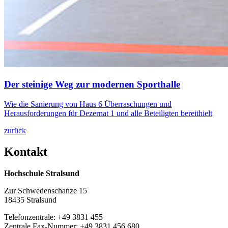
Der steinige Weg zur mod­er­nen Sporthalle
Wie die Sanierung von Haus 6 Überraschungen und
Herausforderungen für Dezernat 1 und alle Beteiligten bereithielt
zurück
Kon­takt
Hochschule Stralsund
Zur Schwedenschanze 15
18435 Stralsund
Telefonzentrale: +49 3831 455
Zentrale Fax-Nummer: +49 3831 456 680