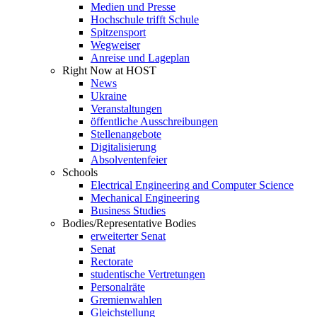
Medien und Presse
Hochschule trifft Schule
Spitzensport
Wegweiser
Anreise und Lageplan
Right Now at HOST
News
Ukraine
Veranstaltungen
öffentliche Ausschreibungen
Stellenangebote
Digitalisierung
Absolventenfeier
Schools
Electrical Engineering and Computer Science
Mechanical Engineering
Business Studies
Bodies/Representative Bodies
erweiterter Senat
Senat
Rectorate
studentische Vertretungen
Personalräte
Gremienwahlen
Gleichstellung