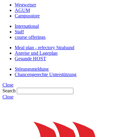
Wegweiser
AGUM
Campusstore
International
Staff
course offerings
Meal plan - refectory Stralsund
Anreise und Lageplan
Gesunde HOST
Störungsmeldung
Chancengerechte Unterstützung
Close
Search
Close