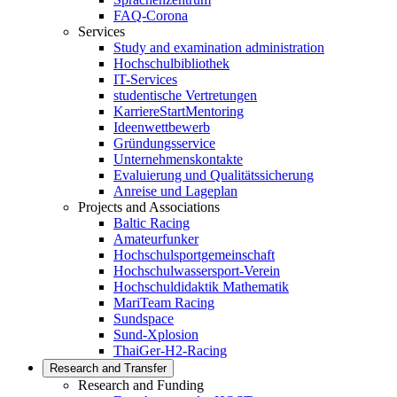
FAQ-Corona
Services
Study and examination administration
Hochschulbibliothek
IT-Services
studentische Vertretungen
KarriereStartMentoring
Ideenwettbewerb
Gründungsservice
Unternehmenskontakte
Evaluierung und Qualitätssicherung
Anreise und Lageplan
Projects and Associations
Baltic Racing
Amateurfunker
Hochschulsportgemeinschaft
Hochschulwassersport-Verein
Hochschuldidaktik Mathematik
MariTeam Racing
Sundspace
Sund-Xplosion
ThaiGer-H2-Racing
Research and Transfer
Research and Funding