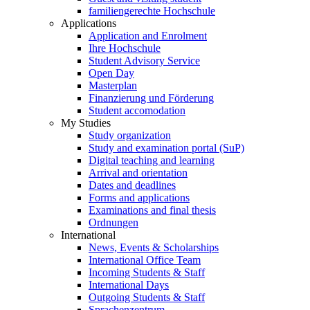
familiengerechte Hochschule
Applications
Application and Enrolment
Ihre Hochschule
Student Advisory Service
Open Day
Masterplan
Finanzierung und Förderung
Student accomodation
My Studies
Study organization
Study and examination portal (SuP)
Digital teaching and learning
Arrival and orientation
Dates and deadlines
Forms and applications
Examinations and final thesis
Ordnungen
International
News, Events & Scholarships
International Office Team
Incoming Students & Staff
International Days
Outgoing Students & Staff
Sprachenzentrum