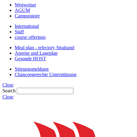
Wegweiser
AGUM
Campusstore
International
Staff
course offerings
Meal plan - refectory Stralsund
Anreise und Lageplan
Gesunde HOST
Störungsmeldung
Chancengerechte Unterstützung
Close
Search
Close