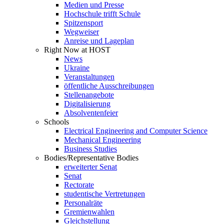
Medien und Presse
Hochschule trifft Schule
Spitzensport
Wegweiser
Anreise und Lageplan
Right Now at HOST
News
Ukraine
Veranstaltungen
öffentliche Ausschreibungen
Stellenangebote
Digitalisierung
Absolventenfeier
Schools
Electrical Engineering and Computer Science
Mechanical Engineering
Business Studies
Bodies/Representative Bodies
erweiterter Senat
Senat
Rectorate
studentische Vertretungen
Personalräte
Gremienwahlen
Gleichstellung