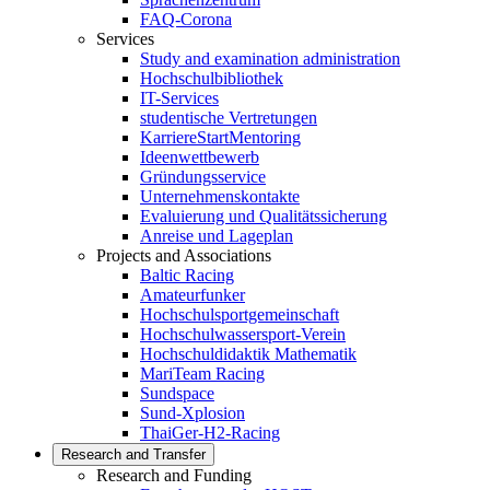
FAQ-Corona
Services
Study and examination administration
Hochschulbibliothek
IT-Services
studentische Vertretungen
KarriereStartMentoring
Ideenwettbewerb
Gründungsservice
Unternehmenskontakte
Evaluierung und Qualitätssicherung
Anreise und Lageplan
Projects and Associations
Baltic Racing
Amateurfunker
Hochschulsportgemeinschaft
Hochschulwassersport-Verein
Hochschuldidaktik Mathematik
MariTeam Racing
Sundspace
Sund-Xplosion
ThaiGer-H2-Racing
Research and Transfer
Research and Funding