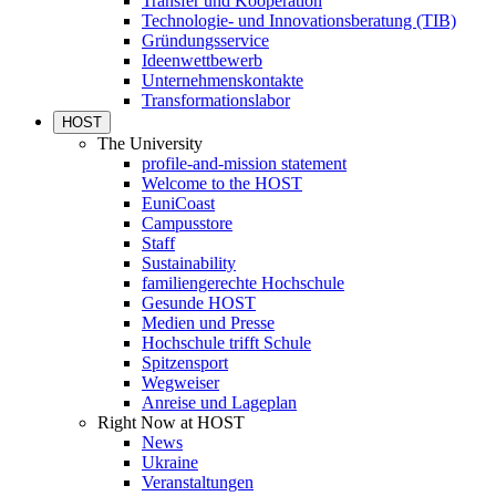
Transfer und Kooperation
Technologie- und Innovationsberatung (TIB)
Gründungsservice
Ideenwettbewerb
Unternehmenskontakte
Transformationslabor
HOST
The University
profile-and-mission statement
Welcome to the HOST
EuniCoast
Campusstore
Staff
Sustainability
familiengerechte Hochschule
Gesunde HOST
Medien und Presse
Hochschule trifft Schule
Spitzensport
Wegweiser
Anreise und Lageplan
Right Now at HOST
News
Ukraine
Veranstaltungen