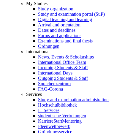
My Studies
Study organization
Study and examination portal (SuP)
Digital teaching and learning
Arrival and orientation
Dates and deadlines
Forms and applications
Examinations and final thesis
Ordnungen
International
News, Events & Scholarships
International Office Team
Incoming Students & Staff
International Days
Outgoing Students & Staff
Sprachenzentrum
FAQ-Corona
Services
Study and examination administration
Hochschulbibliothek
IT-Services
studentische Vertretungen
KarriereStartMentoring
Ideenwettbewerb
Gründungsservice