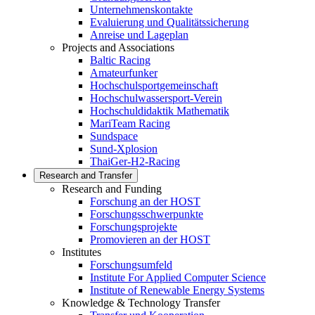
Unternehmenskontakte
Evaluierung und Qualitätssicherung
Anreise und Lageplan
Projects and Associations
Baltic Racing
Amateurfunker
Hochschulsportgemeinschaft
Hochschulwassersport-Verein
Hochschuldidaktik Mathematik
MariTeam Racing
Sundspace
Sund-Xplosion
ThaiGer-H2-Racing
Research and Transfer
Research and Funding
Forschung an der HOST
Forschungsschwerpunkte
Forschungsprojekte
Promovieren an der HOST
Institutes
Forschungsumfeld
Institute For Applied Computer Science
Institute of Renewable Energy Systems
Knowledge & Technology Transfer