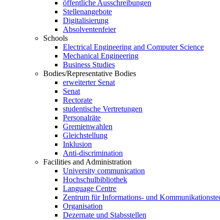
öffentliche Ausschreibungen
Stellenangebote
Digitalisierung
Absolventenfeier
Schools
Electrical Engineering and Computer Science
Mechanical Engineering
Business Studies
Bodies/Representative Bodies
erweiterter Senat
Senat
Rectorate
studentische Vertretungen
Personalräte
Gremienwahlen
Gleichstellung
Inklusion
Anti-discrimination
Facilities and Administration
University communication
Hochschulbibliothek
Language Centre
Zentrum für Informations- und Kommunikationste
Organisation
Dezernate und Stabsstellen