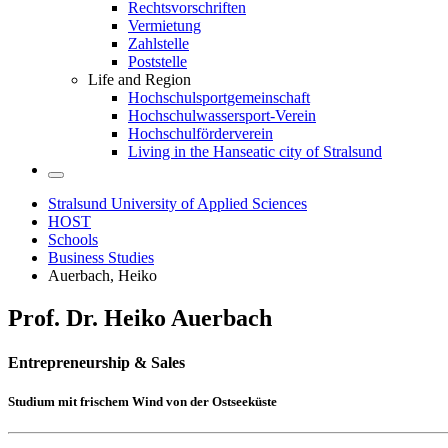
Rechtsvorschriften
Vermietung
Zahlstelle
Poststelle
Life and Region
Hochschulsportgemeinschaft
Hochschulwassersport-Verein
Hochschulförderverein
Living in the Hanseatic city of Stralsund
Stralsund University of Applied Sciences
HOST
Schools
Business Studies
Auerbach, Heiko
Prof. Dr. Heiko Auer­bach
En­tre­pre­neur­ship & Sales
Studium mit frischem Wind von der Ost­seeküste