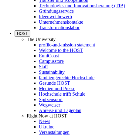
Transfer und Kooperation
Technologie- und Innovationsberatung (TIB)
Gründungsservice
Ideenwettbewerb
Unternehmenskontakte
Transformationslabor
HOST
The University
profile-and-mission statement
Welcome to the HOST
EuniCoast
Campusstore
Staff
Sustainability
familiengerechte Hochschule
Gesunde HOST
Medien und Presse
Hochschule trifft Schule
Spitzensport
Wegweiser
Anreise und Lageplan
Right Now at HOST
News
Ukraine
Veranstaltungen