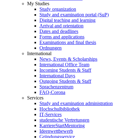
My Studies
Study organization
Study and examination portal (SuP)
Digital teaching and learning
Arrival and orientation
Dates and deadlines
Forms and applications
Examinations and final thesis
Ordnungen
International
News, Events & Scholarships
International Office Team
Incoming Students & Staff
International Days
Outgoing Students & Staff
Sprachenzentrum
FAQ-Corona
Services
Study and examination administration
Hochschulbibliothek
IT-Services
studentische Vertretungen
KarriereStartMentoring
Ideenwettbewerb
Gründungsservice