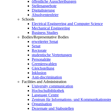
öffentliche Ausschreibungen
Stellenangebote
Digitalisierung
Absolventenfeier
Schools
Electrical Engineering and Computer Science
Mechanical Engineering
Business Studies
Bodies/Representative Bodies
erweiterter Senat
Senat
Rectorate
studentische Vertretungen
Personalräte
Gremienwahlen
Gleichstellung
Inklusion
Anti-discrimination
Facilities and Administration
University communication
Hochschulbibliothek
Language Centre
Zentrum für Informations- und Kommunikationste
Organisation
Dezernate und Stabsstellen