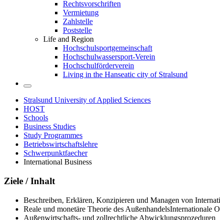
Rechtsvorschriften
Vermietung
Zahlstelle
Poststelle
Life and Region
Hochschulsportgemeinschaft
Hochschulwassersport-Verein
Hochschulförderverein
Living in the Hanseatic city of Stralsund
Stralsund University of Applied Sciences
HOST
Schools
Business Studies
Study Programmes
Betriebswirtschaftslehre
Schwerpunktfaecher
International Business
Ziele / In­halt
Beschreiben, Erklären, Konzipieren und Managen von Internati
Reale und monetäre Theorie des AußenhandelsInternationale Or
Außenwirtschafts- und zollrechtliche Abwicklungsprozeduren