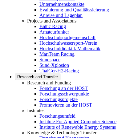
Unternehmenskontakte
Evaluierung und Qualitätssicherung
Anreise und Lageplan
Projects and Associations
Baltic Racing
Amateurfunker
Hochschulsportgemeinschaft
Hochschulwassersport-Verein
Hochschuldidaktik Mathematik
MariTeam Racing
Sundspace
Sund-Xplosion
ThaiGer-H2-Racing
Research and Transfer
Research and Funding
Forschung an der HOST
Forschungsschwerpunkte
Forschungsprojekte
Promovieren an der HOST
Institutes
Forschungsumfeld
Institute For Applied Computer Science
Institute of Renewable Energy Systems
Knowledge & Technology Transfer