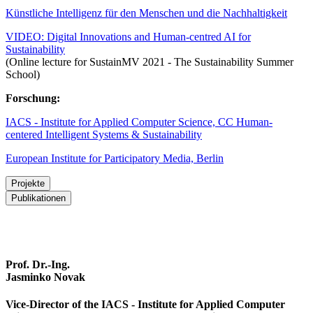
Künstliche Intelligenz für den Menschen und die Nachhaltigkeit
VIDEO: Digital Innovations and Human-centred AI for
Sustainability
(Online lecture for SustainMV 2021 - The Sustainability Summer
School)
Forschung:
IACS - Institute for Applied Computer Science, CC Human-
centered Intelligent Systems & Sustainability
European Institute for Participatory Media, Berlin
Projekte
Publikationen
Prof. Dr. Jasminko Novak erforscht in seinen rezenten Projekten wie
KI-Anwendungen entwickelt werden können, die den Menschen
Übersicht Publikationen
und seine Lebensumwelt ins Zentrum stellen und die Auswirkungen
auf Wirtschaft, Umwelt und Gesellschaft berücksichtigen. In
interdisziplinären Forschungsprojekten werden mit Unternehmen
Prof. Dr.-Ing.
und Zielnutzern praktische digitale Innovationen entwickelt, wie
Jasminko Novak
beispielsweise personalisierte Empfehlungsdienste und digitale
Assistenten zur Optimierung des Wasser- und Stromverbrauchs für
Vice-Director of the IACS - Institute for Applied Computer
Endverbraucher, die ein nachhaltigeres Verhalten im Alltag fördern.