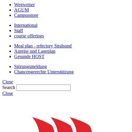
Wegweiser
AGUM
Campusstore
International
Staff
course offerings
Meal plan - refectory Stralsund
Anreise und Lageplan
Gesunde HOST
Störungsmeldung
Chancengerechte Unterstützung
Close
Search
Close