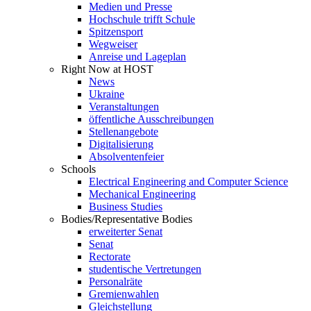
Medien und Presse
Hochschule trifft Schule
Spitzensport
Wegweiser
Anreise und Lageplan
Right Now at HOST
News
Ukraine
Veranstaltungen
öffentliche Ausschreibungen
Stellenangebote
Digitalisierung
Absolventenfeier
Schools
Electrical Engineering and Computer Science
Mechanical Engineering
Business Studies
Bodies/Representative Bodies
erweiterter Senat
Senat
Rectorate
studentische Vertretungen
Personalräte
Gremienwahlen
Gleichstellung