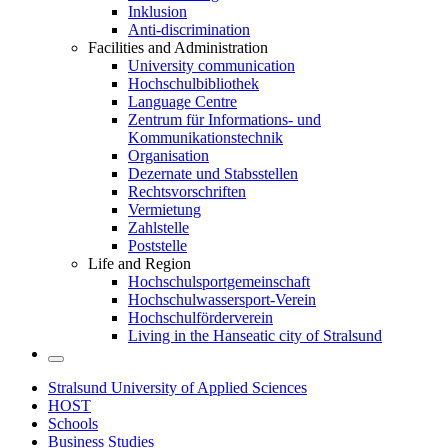
Inklusion
Anti-discrimination
Facilities and Administration
University communication
Hochschulbibliothek
Language Centre
Zentrum für Informations- und
Kommunikationstechnik
Organisation
Dezernate und Stabsstellen
Rechtsvorschriften
Vermietung
Zahlstelle
Poststelle
Life and Region
Hochschulsportgemeinschaft
Hochschulwassersport-Verein
Hochschulförderverein
Living in the Hanseatic city of Stralsund
Stralsund University of Applied Sciences
HOST
Schools
Business Studies