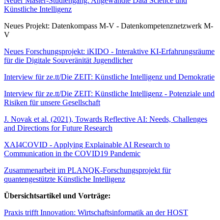
Neuer Master-Studiengang: Angewandte Data Science und
Künstliche Intelligenz
Neues Projekt: Datenkompass M-V - Datenkompetenznetzwerk M-
V
Neues Forschungsprojekt: iKIDO - Interaktive KI-Erfahrungsräume
für die Digitale Souveränität Jugendlicher
Interview für ze.tt/Die ZEIT: Künstliche Intelligenz und Demokratie
Interview für ze.tt/Die ZEIT: Künstliche Intelligenz - Potenziale und
Risiken für unsere Gesellschaft
J. Novak et al. (2021), Towards Reflective AI: Needs, Challenges
and Directions for Future Research
XAI4COVID - Applying Explainable AI Research to
Communication in the COVID19 Pandemic
Zusammenarbeit im PLANQK-Forschungsprojekt für
quantengestützte Künstliche Intelligenz
Übersichtsartikel und Vorträge:
Praxis trifft Innovation: Wirtschaftsinformatik an der HOST