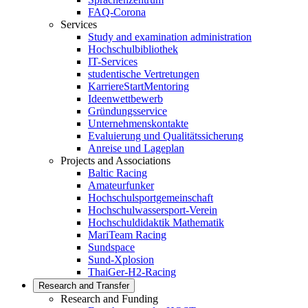
FAQ-Corona
Services
Study and examination administration
Hochschulbibliothek
IT-Services
studentische Vertretungen
KarriereStartMentoring
Ideenwettbewerb
Gründungsservice
Unternehmenskontakte
Evaluierung und Qualitätssicherung
Anreise und Lageplan
Projects and Associations
Baltic Racing
Amateurfunker
Hochschulsportgemeinschaft
Hochschulwassersport-Verein
Hochschuldidaktik Mathematik
MariTeam Racing
Sundspace
Sund-Xplosion
ThaiGer-H2-Racing
Research and Transfer
Research and Funding