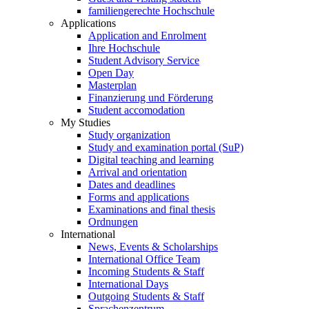
familiengerechte Hochschule
Applications
Application and Enrolment
Ihre Hochschule
Student Advisory Service
Open Day
Masterplan
Finanzierung und Förderung
Student accomodation
My Studies
Study organization
Study and examination portal (SuP)
Digital teaching and learning
Arrival and orientation
Dates and deadlines
Forms and applications
Examinations and final thesis
Ordnungen
International
News, Events & Scholarships
International Office Team
Incoming Students & Staff
International Days
Outgoing Students & Staff
Sprachenzentrum