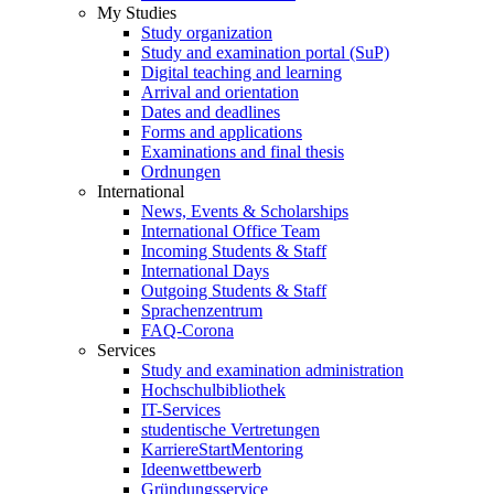
My Studies
Study organization
Study and examination portal (SuP)
Digital teaching and learning
Arrival and orientation
Dates and deadlines
Forms and applications
Examinations and final thesis
Ordnungen
International
News, Events & Scholarships
International Office Team
Incoming Students & Staff
International Days
Outgoing Students & Staff
Sprachenzentrum
FAQ-Corona
Services
Study and examination administration
Hochschulbibliothek
IT-Services
studentische Vertretungen
KarriereStartMentoring
Ideenwettbewerb
Gründungsservice