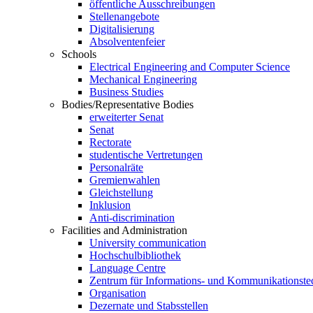
öffentliche Ausschreibungen
Stellenangebote
Digitalisierung
Absolventenfeier
Schools
Electrical Engineering and Computer Science
Mechanical Engineering
Business Studies
Bodies/Representative Bodies
erweiterter Senat
Senat
Rectorate
studentische Vertretungen
Personalräte
Gremienwahlen
Gleichstellung
Inklusion
Anti-discrimination
Facilities and Administration
University communication
Hochschulbibliothek
Language Centre
Zentrum für Informations- und Kommunikationste
Organisation
Dezernate und Stabsstellen