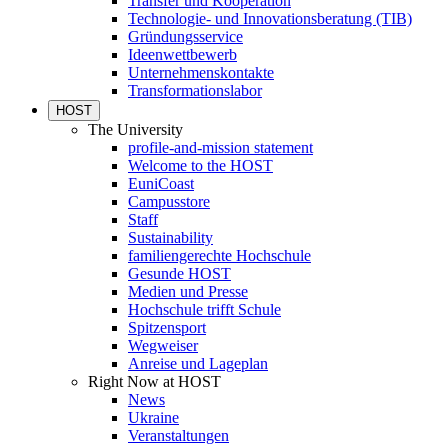
Transfer und Kooperation
Technologie- und Innovationsberatung (TIB)
Gründungsservice
Ideenwettbewerb
Unternehmenskontakte
Transformationslabor
HOST
The University
profile-and-mission statement
Welcome to the HOST
EuniCoast
Campusstore
Staff
Sustainability
familiengerechte Hochschule
Gesunde HOST
Medien und Presse
Hochschule trifft Schule
Spitzensport
Wegweiser
Anreise und Lageplan
Right Now at HOST
News
Ukraine
Veranstaltungen