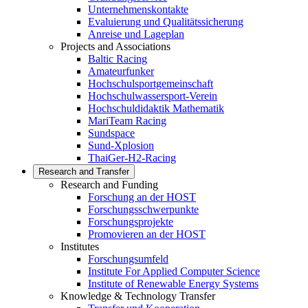
Unternehmenskontakte
Evaluierung und Qualitätssicherung
Anreise und Lageplan
Projects and Associations
Baltic Racing
Amateurfunker
Hochschulsportgemeinschaft
Hochschulwassersport-Verein
Hochschuldidaktik Mathematik
MariTeam Racing
Sundspace
Sund-Xplosion
ThaiGer-H2-Racing
Research and Transfer
Research and Funding
Forschung an der HOST
Forschungsschwerpunkte
Forschungsprojekte
Promovieren an der HOST
Institutes
Forschungsumfeld
Institute For Applied Computer Science
Institute of Renewable Energy Systems
Knowledge & Technology Transfer