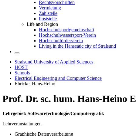
Rechtsvorschriften
Vermietung
Zahlstelle
Poststelle
Life and Region
Hochschulsportgemeinschaft
Hochschulwassersport-Verein
Hochschulförderverein
Living in the Hanseatic city of Stralsund
Stralsund University of Applied Sciences
HOST
Schools
Electrical Engineering and Computer Science
Ehricke, Hans-Heino
Prof. Dr. sc. hum. Hans-Heino 
Lehrgebiet:
Softwaretechnologie/Computergrafik
Lehrveranstaltungen
Graphische Datenverarbeitung