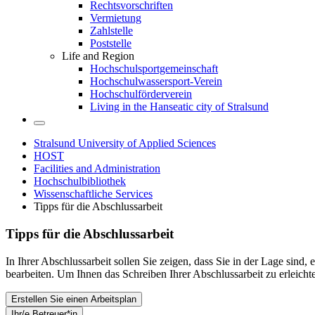
Rechtsvorschriften
Vermietung
Zahlstelle
Poststelle
Life and Region
Hochschulsportgemeinschaft
Hochschulwassersport-Verein
Hochschulförderverein
Living in the Hanseatic city of Stralsund
Stralsund University of Applied Sciences
HOST
Facilities and Administration
Hochschulbibliothek
Wissenschaftliche Services
Tipps für die Abschlussarbeit
Tipps für die Ab­schlus­sar­beit
In Ihrer Abschlussarbeit sollen Sie zeigen, dass Sie in der Lage sind
bearbeiten. Um Ihnen das Schreiben Ihrer Abschlussarbeit zu erleichte
Erstellen Sie einen Arbeitsplan
Ihr/e Betreuer*in