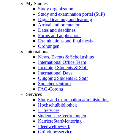
My Studies
Study organization
Study and examination portal (SuP)
Digital teaching and learning
Arrival and orientation
Dates and deadlines
Forms and applications
Examinations and final thesis
Ordnungen
International
News, Events & Scholarships
International Office Team
Incoming Students & Staff
International Days
Outgoing Students & Staff
Sprachenzentrum
FAQ-Corona
Services
Study and examination administration
Hochschulbibliothek
IT-Services
studentische Vertretungen
KarriereStartMentoring
Ideenwettbewerb
Gründungsservice