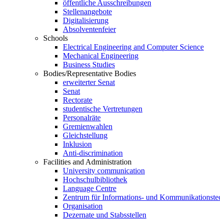
öffentliche Ausschreibungen
Stellenangebote
Digitalisierung
Absolventenfeier
Schools
Electrical Engineering and Computer Science
Mechanical Engineering
Business Studies
Bodies/Representative Bodies
erweiterter Senat
Senat
Rectorate
studentische Vertretungen
Personalräte
Gremienwahlen
Gleichstellung
Inklusion
Anti-discrimination
Facilities and Administration
University communication
Hochschulbibliothek
Language Centre
Zentrum für Informations- und Kommunikationste
Organisation
Dezernate und Stabsstellen