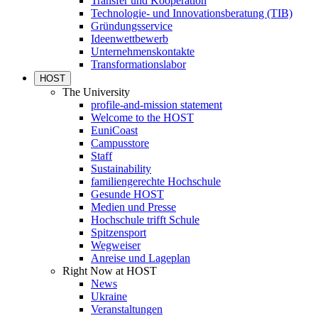
Transfer und Kooperation
Technologie- und Innovationsberatung (TIB)
Gründungsservice
Ideenwettbewerb
Unternehmenskontakte
Transformationslabor
HOST
The University
profile-and-mission statement
Welcome to the HOST
EuniCoast
Campusstore
Staff
Sustainability
familiengerechte Hochschule
Gesunde HOST
Medien und Presse
Hochschule trifft Schule
Spitzensport
Wegweiser
Anreise und Lageplan
Right Now at HOST
News
Ukraine
Veranstaltungen