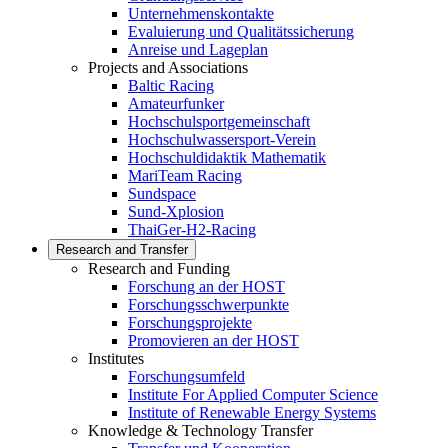
Unternehmenskontakte
Evaluierung und Qualitätssicherung
Anreise und Lageplan
Projects and Associations
Baltic Racing
Amateurfunker
Hochschulsportgemeinschaft
Hochschulwassersport-Verein
Hochschuldidaktik Mathematik
MariTeam Racing
Sundspace
Sund-Xplosion
ThaiGer-H2-Racing
Research and Transfer
Research and Funding
Forschung an der HOST
Forschungsschwerpunkte
Forschungsprojekte
Promovieren an der HOST
Institutes
Forschungsumfeld
Institute For Applied Computer Science
Institute of Renewable Energy Systems
Knowledge & Technology Transfer