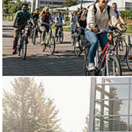
Go to slide 3
Go to slide 4
Go to slide 5
Go to slide 6
Go to slide 7
Go to slide 8
Go to slide 9
Zurück
Hochschule bringt Doktorin hervor
09/06/2024
Rabea Aschenbruck, bisherige wissenschaftliche Mitarbeiterin bei
Prof. Dr. Szepannek, hat promoviert – dank einer Kooperation.