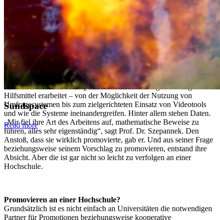
KI-Kochbuch (mit Rezepten zur Anwendung oder eben auch Nicht-
Anwendung von KI) gerade Unternehmen der Region zu Gute –
von der zielgruppenspezifischeren Arbeit mit dem Kundenkreis
durch eine einfache Analyse der eigenen Daten bis hin zur
Automatisierung von Prozessen.
Im Projekt „Digitale Lehre. Mediendidaktische Unterstützung.
eLearning“, das vom Land angedacht hochschulweit stattfand, hat
sie mit Prof. Dr. Gero Szepannek Tools beziehungsweise digitale
Hilfsmittel erarbeitet – von der Möglichkeit der Nutzung von
Umfragesystemen bis zum zielgerichteten Einsatz von Videotools
Sundspace
und wie die Systeme ineinandergreifen. Hinter allem stehen Daten.
„Mir fiel ihre Art des Arbeitens auf, mathematische Beweise zu
Read more
führen, alles sehr eigenständig“, sagt Prof. Dr. Szepannek. Den
Anstoß, dass sie wirklich promovierte, gab er. Und aus seiner Frage
beziehungsweise seinem Vorschlag zu promovieren, entstand ihre
Absicht. Aber die ist gar nicht so leicht zu verfolgen an einer
Hochschule.
Promovieren an einer Hochschule?
Grundsätzlich ist es nicht einfach an Universitäten die notwendigen
Partner für Promotionen beziehungsweise kooperative