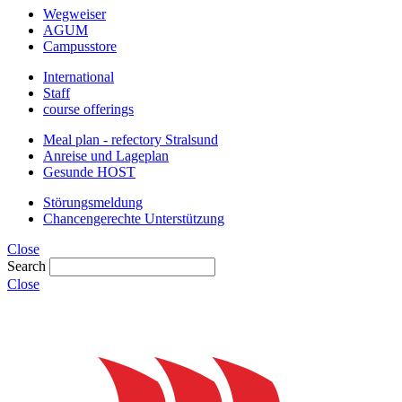
Wegweiser
AGUM
Campusstore
International
Staff
course offerings
Meal plan - refectory Stralsund
Anreise und Lageplan
Gesunde HOST
Störungsmeldung
Chancengerechte Unterstützung
Close
Search
Close