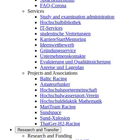
FAQ-Corona
Services
Study and examination administration
Hochschulbibliothek
IT-Services
studentische Vertretungen
KarriereStartMentoring
Ideenwettbewerb
Gründungsservice
Unternehmenskontakte
Evaluierung und Qualitätssicherung
Anreise und Lageplan
Projects and Associations
Baltic Racing
Amateurfunker
Hochschulsportgemeinschaft
Hochschulwassersport-Verein
Hochschuldidaktik Mathematik
MariTeam Racing
Sundspace
Sund-Xplosion
ThaiGer-H2-Racing
Research and Transfer
Research and Funding