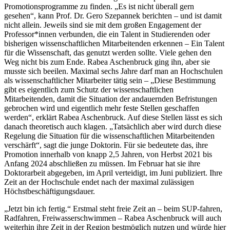
Promotionsprogramme zu finden. „Es ist nicht überall gern
gesehen“, kann Prof. Dr. Gero Szepannek berichten – und ist damit
nicht allein. Jeweils sind sie mit dem großen Engagement der
Professor*innen verbunden, die ein Talent in Studierenden oder
bisherigen wissenschaftlichen Mitarbeitenden erkennen – Ein Talent
für die Wissenschaft, das genutzt werden sollte. Viele gehen den
Weg nicht bis zum Ende. Rabea Aschenbruck ging ihn, aber sie
musste sich beeilen. Maximal sechs Jahre darf man an Hochschulen
als wissenschaftlicher Mitarbeiter tätig sein – „Diese Bestimmung
gibt es eigentlich zum Schutz der wissenschaftlichen
Mitarbeitenden, damit die Situation der andauernden Befristungen
gebrochen wird und eigentlich mehr feste Stellen geschaffen
werden“, erklärt Rabea Aschenbruck. Auf diese Stellen lässt es sich
danach theoretisch auch klagen. „Tatsächlich aber wird durch diese
Regelung die Situation für die wissenschaftlichen Mitarbeitenden
verschärft“, sagt die junge Doktorin. Für sie bedeutete das, ihre
Promotion innerhalb von knapp 2,5 Jahren, von Herbst 2021 bis
Anfang 2024 abschließen zu müssen. Im Februar hat sie ihre
Doktorarbeit abgegeben, im April verteidigt, im Juni publiziert. Ihre
Zeit an der Hochschule endet nach der maximal zulässigen
Höchstbeschäftigungsdauer.
„Jetzt bin ich fertig.“ Erstmal steht freie Zeit an – beim SUP-fahren,
Radfahren, Freiwasserschwimmen – Rabea Aschenbruck will auch
weiterhin ihre Zeit in der Region bestmöglich nutzen und würde hier