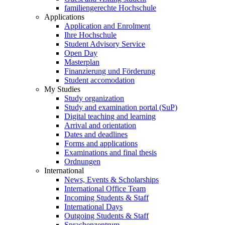
familiengerechte Hochschule
Applications
Application and Enrolment
Ihre Hochschule
Student Advisory Service
Open Day
Masterplan
Finanzierung und Förderung
Student accomodation
My Studies
Study organization
Study and examination portal (SuP)
Digital teaching and learning
Arrival and orientation
Dates and deadlines
Forms and applications
Examinations and final thesis
Ordnungen
International
News, Events & Scholarships
International Office Team
Incoming Students & Staff
International Days
Outgoing Students & Staff
Sprachenzentrum