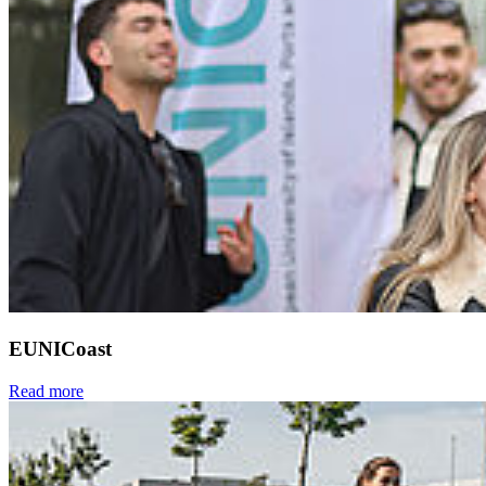
EUNICoast
Read more
Next
Go to slide 1
Go to slide 2