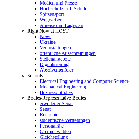
Medien und Presse
Hochschule trifft Schule
Spitzensport
Wegweiser
Anreise und Lageplan
Right Now at HOST
News
Ukraine
Veranstaltungen
öffentliche Ausschreibungen
Stellenangebote
Digitalisierung
Absolventenfeier
Schools
Electrical Engineering and Computer Science
Mechanical Engineering
Business Studies
Bodies/Representative Bodies
erweiterter Senat
Senat
Rectorate
studentische Vertretungen
Personalräte
Gremienwahlen
Gleichstellung