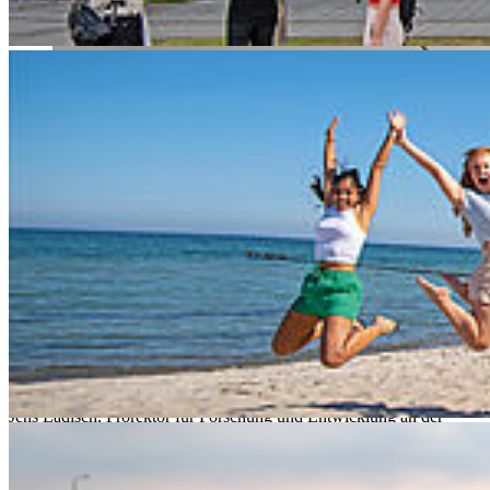
(v.l.) Prof. Dr. Gero Szepannek und Dr. Rabea
Aschenbruck
Die Hochschule ist um eine Doktorin reicher. Rabea Aschenbruck,
bisherige wissenschaftliche Mitarbeiterin bei
Prof. Dr. Gero
Szepannek
(Statistik, Wirtschaftsmathematik und Machine Learning)
in verschiedenen Projekten an der Fakultät für Wirtschaft, hat
promoviert – dank einer Kooperation mit Prof. Dr. Adalbert F. X.
Wilhelm Professor of Statistics von der Constructor University
Bremen. Hochschulen für Angewandte Wissenschaften,
Fachhochschulen und dergleichen haben kein eigenes
Promotionsrecht – anders als Universitäten, die dieses Privileg
führen.
Die Hochschule strebt an, das zu erweitern. „Wir möchten auch als
Hochschule das Promotionsrecht führen“, konstatiert Prof. Dr.-Ing.
Jens Ladisch, Prorektor für Forschung und Entwicklung an der
Hochschule Stralsund, „wir verfügen sowohl über die Expertise als
auch über die Forschungsstärke“. Davon zeugen veritable Beispiele
vergangener erfolgreicher Promotionen durch Kooperationen mit