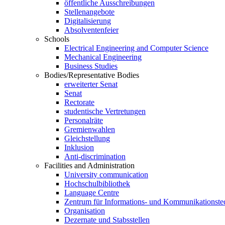
öffentliche Ausschreibungen
Stellenangebote
Digitalisierung
Absolventenfeier
Schools
Electrical Engineering and Computer Science
Mechanical Engineering
Business Studies
Bodies/Representative Bodies
erweiterter Senat
Senat
Rectorate
studentische Vertretungen
Personalräte
Gremienwahlen
Gleichstellung
Inklusion
Anti-discrimination
Facilities and Administration
University communication
Hochschulbibliothek
Language Centre
Zentrum für Informations- und Kommunikationste
Organisation
Dezernate und Stabsstellen