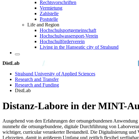
Rechtsvorschriften
Vermietung
Zahlstelle
Poststelle
Life and Region
Hochschulsportgemeinschaft
Hochschulwassersport-Verein
Hochschulförderverein
Living in the Hanseatic city of Stralsund
DistLab
Stralsund University of Applied Sciences
Research and Transfer
Research and Funding
DistLab
Dis­tanz-La­bore in der MINT-Aus
Ausgehend von den Erfahrungen der ortsungebundenen Anwendung dig
nunmehr die ortsungebundene, digitale Durchführung von Laborverans
wichtiger, curricular verankerter Bestandteil. Die Digitalisierung u
Lehrzeiten, damit in größerem Umfang und zeitlich flexibel verfügba