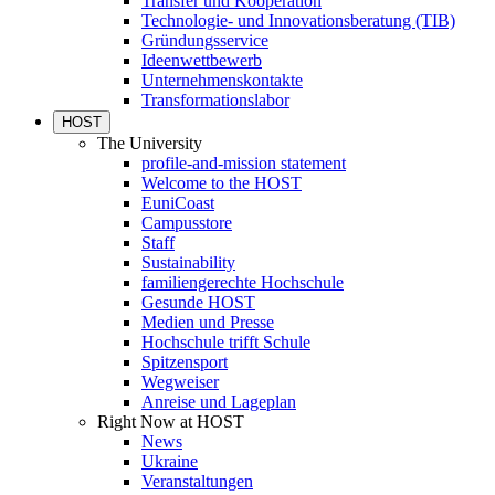
Transfer und Kooperation
Technologie- und Innovationsberatung (TIB)
Gründungsservice
Ideenwettbewerb
Unternehmenskontakte
Transformationslabor
HOST
The University
profile-and-mission statement
Welcome to the HOST
EuniCoast
Campusstore
Staff
Sustainability
familiengerechte Hochschule
Gesunde HOST
Medien und Presse
Hochschule trifft Schule
Spitzensport
Wegweiser
Anreise und Lageplan
Right Now at HOST
News
Ukraine
Veranstaltungen