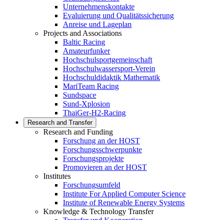
Unternehmenskontakte
Evaluierung und Qualitätssicherung
Anreise und Lageplan
Projects and Associations
Baltic Racing
Amateurfunker
Hochschulsportgemeinschaft
Hochschulwassersport-Verein
Hochschuldidaktik Mathematik
MariTeam Racing
Sundspace
Sund-Xplosion
ThaiGer-H2-Racing
Research and Transfer
Research and Funding
Forschung an der HOST
Forschungsschwerpunkte
Forschungsprojekte
Promovieren an der HOST
Institutes
Forschungsumfeld
Institute For Applied Computer Science
Institute of Renewable Energy Systems
Knowledge & Technology Transfer