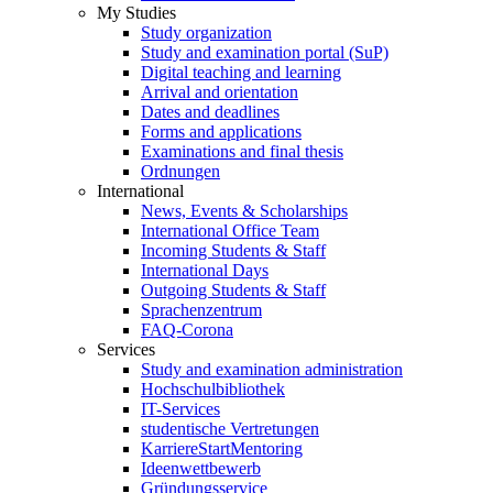
My Studies
Study organization
Study and examination portal (SuP)
Digital teaching and learning
Arrival and orientation
Dates and deadlines
Forms and applications
Examinations and final thesis
Ordnungen
International
News, Events & Scholarships
International Office Team
Incoming Students & Staff
International Days
Outgoing Students & Staff
Sprachenzentrum
FAQ-Corona
Services
Study and examination administration
Hochschulbibliothek
IT-Services
studentische Vertretungen
KarriereStartMentoring
Ideenwettbewerb
Gründungsservice