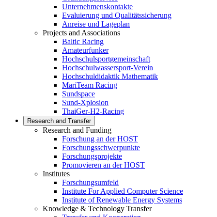
Unternehmenskontakte
Evaluierung und Qualitätssicherung
Anreise und Lageplan
Projects and Associations
Baltic Racing
Amateurfunker
Hochschulsportgemeinschaft
Hochschulwassersport-Verein
Hochschuldidaktik Mathematik
MariTeam Racing
Sundspace
Sund-Xplosion
ThaiGer-H2-Racing
Research and Transfer
Research and Funding
Forschung an der HOST
Forschungsschwerpunkte
Forschungsprojekte
Promovieren an der HOST
Institutes
Forschungsumfeld
Institute For Applied Computer Science
Institute of Renewable Energy Systems
Knowledge & Technology Transfer