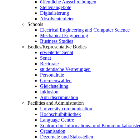
öffentliche Ausschreibungen
Stellenangebote
Digitalisierung
Absolventenfeier
Schools
Electrical Engineering and Computer Science
Mechanical Engineering
Business Studies
Bodies/Representative Bodies
erweiterter Senat
Senat
Rectorate
studentische Vertretungen
Personalräte
Gremienwahlen
Gleichstellung
Inklusion
Anti-discrimination
Facilities and Administration
University communication
Hochschulbibliothek
Language Centre
Zentrum für Informations- und Kommunikationste
Organisation
Dezernate und Stabsstellen