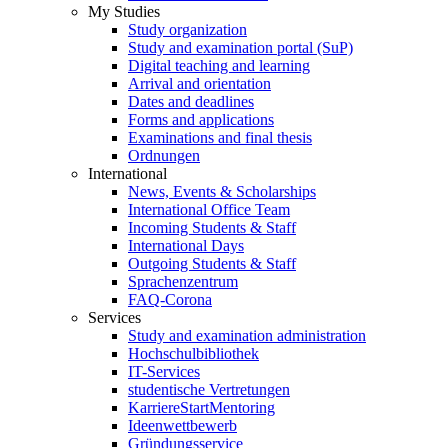
My Studies
Study organization
Study and examination portal (SuP)
Digital teaching and learning
Arrival and orientation
Dates and deadlines
Forms and applications
Examinations and final thesis
Ordnungen
International
News, Events & Scholarships
International Office Team
Incoming Students & Staff
International Days
Outgoing Students & Staff
Sprachenzentrum
FAQ-Corona
Services
Study and examination administration
Hochschulbibliothek
IT-Services
studentische Vertretungen
KarriereStartMentoring
Ideenwettbewerb
Gründungsservice