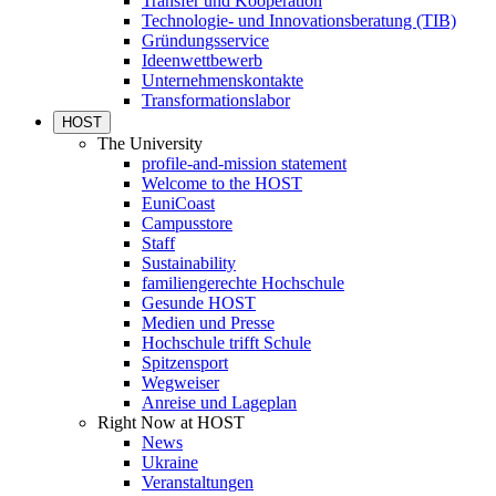
Transfer und Kooperation
Technologie- und Innovationsberatung (TIB)
Gründungsservice
Ideenwettbewerb
Unternehmenskontakte
Transformationslabor
HOST
The University
profile-and-mission statement
Welcome to the HOST
EuniCoast
Campusstore
Staff
Sustainability
familiengerechte Hochschule
Gesunde HOST
Medien und Presse
Hochschule trifft Schule
Spitzensport
Wegweiser
Anreise und Lageplan
Right Now at HOST
News
Ukraine
Veranstaltungen