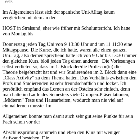
Tests.
Im Allgemeinen lässt sich der spanische Uni-Alltag kaum
vergleichen mit dem an der
HOST in Stralsund, eher wie früher mit Schulunterricht. Ich hatte
von Montag bis
Donnerstag jeden Tag Uni von 9-13:30 Uhr und um 11-11:30 eine
Mittagspause. Die Kurse, die ich hatte, waren alle einen ganzen
Uni-Tag, also dementsprechend hatte ich von 9 Uhr bis 13:30 immer
den gleichen Kurs, bloß jeden Tag einen anderen. Die Vorlesungen
selbst verliefen so, dass im 1. Block der/die Professor(in) die
Theorie beigebracht hat und wir Studierenden im 2. Block dann eine
„Class Activity“ zu dem Thema hatten. Das Verhältnis zwischen den
Profs und Studierenden ist sehr freundschaftlich und locker. Ich
persönlich empfand das Lernen an der Ostelea sehr einfach, denn
man hatte im Laufe des Semesters viele Gruppen-Präsentationen,
„Midterm“ Tests und Hausarbeiten, wodurch man nie viel auf
einmal lernen musste. Im
Allgemeinen konnte man damit auch sehr gut seine Punkte für sein
Fach schon vor der
Abschlussprüfung sammeln und eben den Kurs mit weniger
Aufwand bestehen. Die