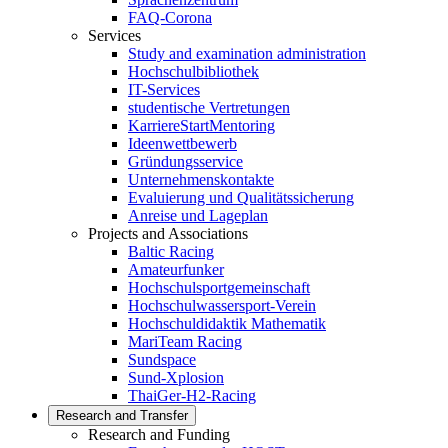
FAQ-Corona
Services
Study and examination administration
Hochschulbibliothek
IT-Services
studentische Vertretungen
KarriereStartMentoring
Ideenwettbewerb
Gründungsservice
Unternehmenskontakte
Evaluierung und Qualitätssicherung
Anreise und Lageplan
Projects and Associations
Baltic Racing
Amateurfunker
Hochschulsportgemeinschaft
Hochschulwassersport-Verein
Hochschuldidaktik Mathematik
MariTeam Racing
Sundspace
Sund-Xplosion
ThaiGer-H2-Racing
Research and Transfer
Research and Funding