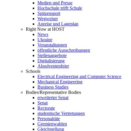
Medien und Presse
Hochschule trifft Schule
Spitzensport
Wegweiser
Anreise und Lageplan
Right Now at HOST
News
Ukraine
Veranstaltungen
öffentliche Ausschreibungen
Stellenangebote
Digitalisierung
Absolventenfeier
Schools
Electrical Engineering and Computer Science
Mechanical Engineering
Business Studies
Bodies/Representative Bodies
erweiterter Senat
Senat
Rectorate
studentische Vertretungen
Personalräte
Gremienwahlen
Gleichstellung