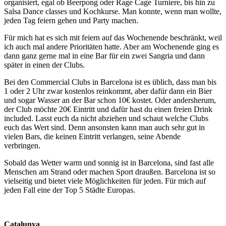
organisiert, egal ob Beerpong oder Rage Cage Turniere, bis hin zu
Salsa Dance classes und Kochkurse. Man konnte, wenn man wollte,
jeden Tag feiern gehen und Party machen.
Für mich hat es sich mit feiern auf das Wochenende beschränkt, weil
ich auch mal andere Prioritäten hatte. Aber am Wochenende ging es
dann ganz gerne mal in eine Bar für ein zwei Sangria und dann
später in einen der Clubs.
Bei den Commercial Clubs in Barcelona ist es üblich, dass man bis
1 oder 2 Uhr zwar kostenlos reinkommt, aber dafür dann ein Bier
und sogar Wasser an der Bar schon 10€ kostet. Oder andersherum,
der Club möchte 20€ Eintritt und dafür hast du einen freien Drink
included. Lasst euch da nicht abziehen und schaut welche Clubs
euch das Wert sind. Denn ansonsten kann man auch sehr gut in
vielen Bars, die keinen Eintritt verlangen, seine Abende
verbringen.
Sobald das Wetter warm und sonnig ist in Barcelona, sind fast alle
Menschen am Strand oder machen Sport draußen. Barcelona ist so
vielseitig und bietet viele Möglichkeiten für jeden. Für mich auf
jeden Fall eine der Top 5 Städte Europas.
Catalunya