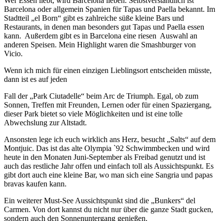
Wer Essen liebt, wird Barcelona lieben. Selbstverständlich ist
Barcelona oder allgemein Spanien für Tapas und Paella bekannt. Im
Stadtteil „el Born“ gibt es zahlreiche süße kleine Bars und
Restaurants, in denen man besonders gut Tapas und Paella essen
kann. Außerdem gibt es in Barcelona eine riesen Auswahl an
anderen Speisen. Mein Highlight waren die Smashburger von
Vicio.
Wenn ich mich für einen einzigen Lieblingsort entscheiden müsste,
dann ist es auf jeden
Fall der „Park Ciutadelle“ beim Arc de Triumph. Egal, ob zum
Sonnen, Treffen mit Freunden, Lernen oder für einen Spaziergang,
dieser Park bietet so viele Möglichkeiten und ist eine tolle
Abwechslung zur Altstadt.
Ansonsten lege ich euch wirklich ans Herz, besucht „Salts“ auf dem
Montjuic. Das ist das alte Olympia `92 Schwimmbecken und wird
heute in den Monaten Juni-September als Freibad genutzt und ist
auch das restliche Jahr offen und einfach toll als Aussichtspunkt. Es
gibt dort auch eine kleine Bar, wo man sich eine Sangria und papas
bravas kaufen kann.
Ein weiterer Must-See Aussichtspunkt sind die „Bunkers“ del
Carmen. Von dort kannst du nicht nur über die ganze Stadt gucken,
sondern auch den Sonnenuntergang genießen.