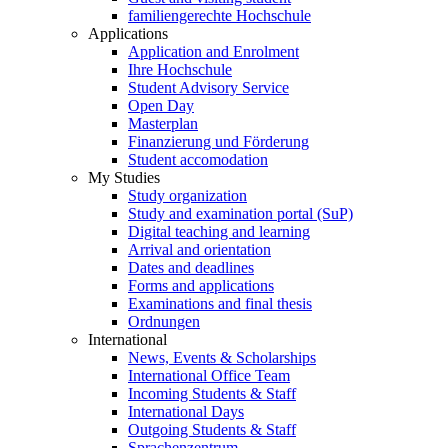
familiengerechte Hochschule
Applications
Application and Enrolment
Ihre Hochschule
Student Advisory Service
Open Day
Masterplan
Finanzierung und Förderung
Student accomodation
My Studies
Study organization
Study and examination portal (SuP)
Digital teaching and learning
Arrival and orientation
Dates and deadlines
Forms and applications
Examinations and final thesis
Ordnungen
International
News, Events & Scholarships
International Office Team
Incoming Students & Staff
International Days
Outgoing Students & Staff
Sprachenzentrum