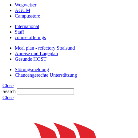
Wegweiser
AGUM
Campusstore
International
Staff
course offerings
Meal plan - refectory Stralsund
Anreise und Lageplan
Gesunde HOST
Störungsmeldung
Chancengerechte Unterstützung
Close
Search
Close