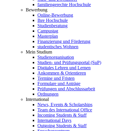
familiengerechte Hochschule
Bewerbung
Online-Bewerbung
Ihre Hochschule
Studienberatung
Campustag
Masterplan
Finanzierung und Förderung
studentisches Wohnen
Mein Studium
Studienorganisation
Studien- und Prüfungsportal (SuP)
Digitales Lehren und Lernen
Ankommen & Orientieren
Termine und Fristen
Formulare und Anträge
Prüfungen und Abschlussarbeit
Ordnungen
International
News, Events & Scholarships
Team des International Office
Incoming Students & Staff
International Days
Outgoing Students & Staff
Sprachenzentrum