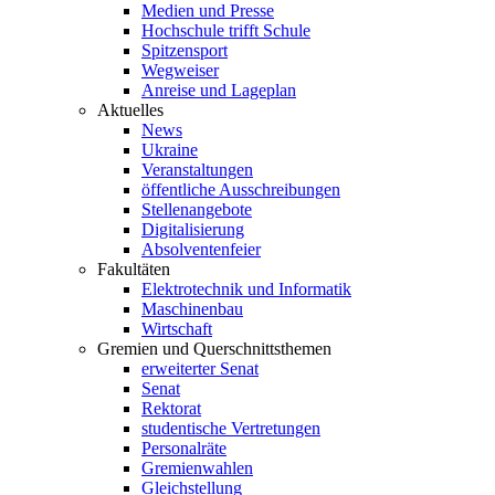
Medien und Presse
Hochschule trifft Schule
Spitzensport
Wegweiser
Anreise und Lageplan
Aktuelles
News
Ukraine
Veranstaltungen
öffentliche Ausschreibungen
Stellenangebote
Digitalisierung
Absolventenfeier
Fakultäten
Elektrotechnik und Informatik
Maschinenbau
Wirtschaft
Gremien und Querschnittsthemen
erweiterter Senat
Senat
Rektorat
studentische Vertretungen
Personalräte
Gremienwahlen
Gleichstellung