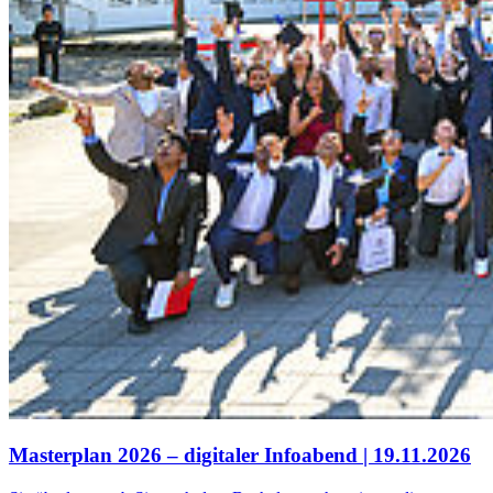
Mas­ter­plan 2026 – di­gi­ta­ler In­fo­abend | 19.11.2026