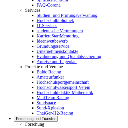
FAQ-Corona
Services
Studien- und Prüfungsverwaltung
Hochschulbibliothek
IT-Services
studentische Vertretungen
KarriereStartMentoring
Ideenwettbewerb
Gründungsservice
Unternehmenskontakte
Evaluierung und Qualitätssicherung
Anreise und Lageplan
Projekte und Vereine
Baltic Racing
Amateurfunker
Hochschulsportgemeinschaft
Hochschulwassersport-Verein
Hochschuldidaktik Mathematik
MariTeam Racing
Sundspace
Sund-Xplosion
ThaiGer-H2-Racing
Forschung und Transfer
Forschung