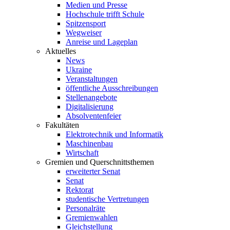
Medien und Presse
Hochschule trifft Schule
Spitzensport
Wegweiser
Anreise und Lageplan
Aktuelles
News
Ukraine
Veranstaltungen
öffentliche Ausschreibungen
Stellenangebote
Digitalisierung
Absolventenfeier
Fakultäten
Elektrotechnik und Informatik
Maschinenbau
Wirtschaft
Gremien und Querschnittsthemen
erweiterter Senat
Senat
Rektorat
studentische Vertretungen
Personalräte
Gremienwahlen
Gleichstellung