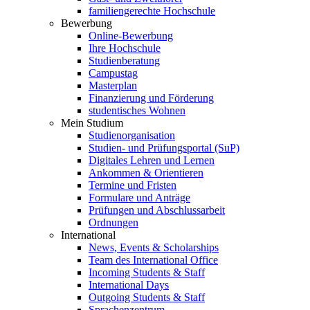
familiengerechte Hochschule
Bewerbung
Online-Bewerbung
Ihre Hochschule
Studienberatung
Campustag
Masterplan
Finanzierung und Förderung
studentisches Wohnen
Mein Studium
Studienorganisation
Studien- und Prüfungsportal (SuP)
Digitales Lehren und Lernen
Ankommen & Orientieren
Termine und Fristen
Formulare und Anträge
Prüfungen und Abschlussarbeit
Ordnungen
International
News, Events & Scholarships
Team des International Office
Incoming Students & Staff
International Days
Outgoing Students & Staff
Sprachenzentrum