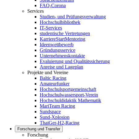
FAQ-Corona
Services
Studien- und Prüfungsverwaltung
Hochschulbibliothek
IT-Services
studentische Vertretungen
KarriereStartMentoring
Ideenwettbewerb
Gründungsservice
Unternehmenskontakte
Evaluierung und Qualitätssicherung
Anreise und Lageplan
Projekte und Vereine
Baltic Racing
Amateurfunker
Hochschulsportgemeinschaft
Hochschulwassersport-Verein
Hochschuldidaktik Mathematik
MariTeam Racing
Sundspace
Sund-Xplosion
ThaiGer-H2-Racing
Forschung und Transfer
Forschung