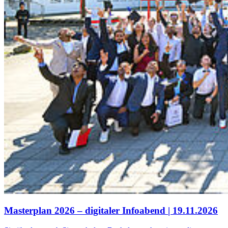
Mas­ter­plan 2026 – di­gi­ta­ler In­fo­abend | 19.11.2026