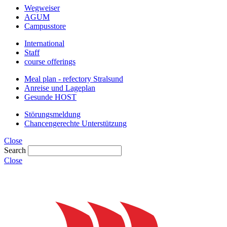
Wegweiser
AGUM
Campusstore
International
Staff
course offerings
Meal plan - refectory Stralsund
Anreise und Lageplan
Gesunde HOST
Störungsmeldung
Chancengerechte Unterstützung
Close
Search
Close