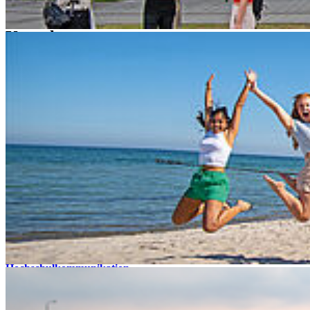
Kon­takt
Hochschule Stralsund
Zur Schwedenschanze 15
18435 Stralsund
Telefonzentrale: +49 3831 455
Zentrale Fax-Nummer: +49 3831 456 680
Allgemeine Studienberatung
Fakultät für Elektrotechnik und Informatik
Fakultät für Maschinenbau
Fakultät für Wirtschaft
Hochschulkommunikation