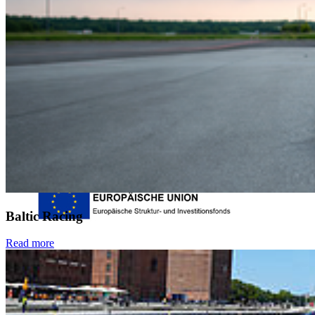
Login
Dienstleistungsportal "e-HOST"
Studien- und Prüfungsportal (SuP)
B-ite
Webmailer
Moodle
Zeiterfassung
Baltic Racing
Read more