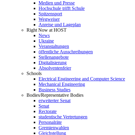
Medien und Presse
Hochschule trifft Schule
Spitzensport
Wegweiser
Anreise und Lageplan
Right Now at HOST
News
Ukraine
Veranstaltungen
öffentliche Ausschreibungen
Stellenangebote
Digitalisierung
Absolventenfeier
Schools
Electrical Engineering and Computer Science
Mechanical Engineering
Business Studies
Bodies/Representative Bodies
erweiterter Senat
Senat
Rectorate
studentische Vertretungen
Personalräte
Gremienwahlen
Gleichstellung