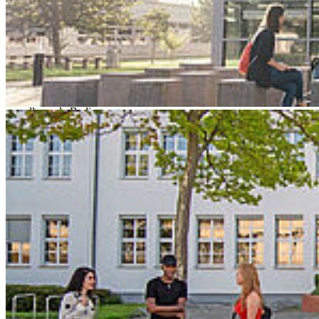
Haus 21 | Hörsaal 4 || Fakultät für Wirtschaft
Prof. Dr. Christian Kautz (Professor für Fachdidaktik der
Ingenieurwissenschaften an der
Technischen Universität Hamburg) zeigt, dass
Verständnisschwierigkeiten im Studium oft weniger auf
Motivation oder Lehrqualität zurückzuführen sind als auf
grundlegende Bedingungen
des Lernens. Auf Basis empirischer Studien präsentiert er innovative
Lehransätze und
praxisnahe Materialien zur Förderung nachhaltigen Verständnisses.
Ergebnisse seiner
Langzeitstudie an der Technischen Universität Hamburg belegen
signifikante Verbesserungen
des Lernerfolgs durch aktivierende Methoden in Vorlesungen.
Flyer
Nähere Informationen zum Programm und zur Anmeldung finden
Sie
hier
.
Zurück
Save appointment
Alle Veranstaltungen