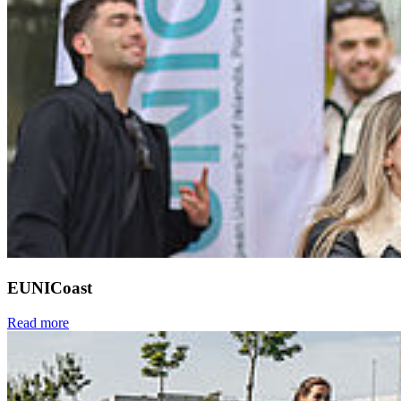
EUNICoast
Read more
Next
Go to slide 1
Go to slide 2