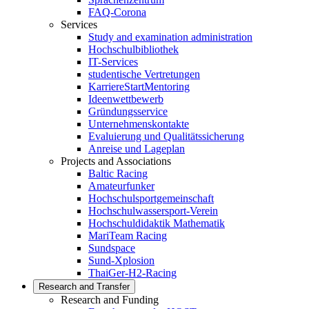
FAQ-Corona
Services
Study and examination administration
Hochschulbibliothek
IT-Services
studentische Vertretungen
KarriereStartMentoring
Ideenwettbewerb
Gründungsservice
Unternehmenskontakte
Evaluierung und Qualitätssicherung
Anreise und Lageplan
Projects and Associations
Baltic Racing
Amateurfunker
Hochschulsportgemeinschaft
Hochschulwassersport-Verein
Hochschuldidaktik Mathematik
MariTeam Racing
Sundspace
Sund-Xplosion
ThaiGer-H2-Racing
Research and Transfer
Research and Funding