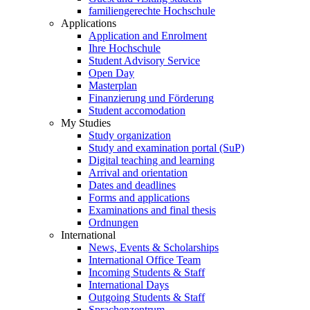
familiengerechte Hochschule
Applications
Application and Enrolment
Ihre Hochschule
Student Advisory Service
Open Day
Masterplan
Finanzierung und Förderung
Student accomodation
My Studies
Study organization
Study and examination portal (SuP)
Digital teaching and learning
Arrival and orientation
Dates and deadlines
Forms and applications
Examinations and final thesis
Ordnungen
International
News, Events & Scholarships
International Office Team
Incoming Students & Staff
International Days
Outgoing Students & Staff
Sprachenzentrum