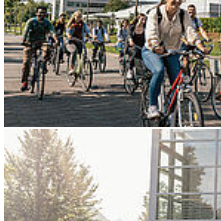
Go to slide 3
Go to slide 4
Go to slide 5
Go to slide 6
Go to slide 7
Go to slide 8
Go to slide 9
Zurück
Studium generale: Der aktivierende
Hörsaal – Förderung des Verständnisses
wissenschaftlicher Grundlagen
00
Wednesday, 17. June 2026 - 18
Uhr