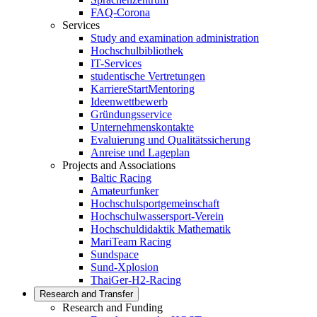
FAQ-Corona
Services
Study and examination administration
Hochschulbibliothek
IT-Services
studentische Vertretungen
KarriereStartMentoring
Ideenwettbewerb
Gründungsservice
Unternehmenskontakte
Evaluierung und Qualitätssicherung
Anreise und Lageplan
Projects and Associations
Baltic Racing
Amateurfunker
Hochschulsportgemeinschaft
Hochschulwassersport-Verein
Hochschuldidaktik Mathematik
MariTeam Racing
Sundspace
Sund-Xplosion
ThaiGer-H2-Racing
Research and Transfer
Research and Funding