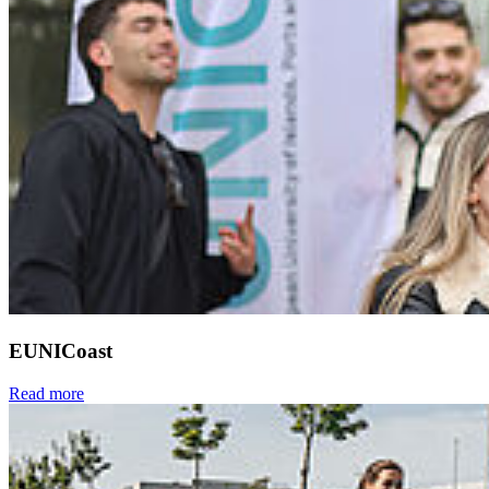
EUNICoast
Read more
Next
Go to slide 1
Go to slide 2