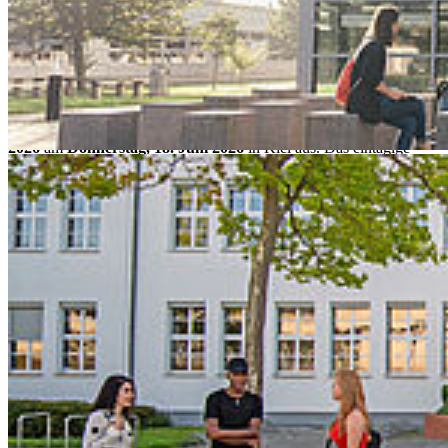
00
Thursday, 18. June 2026 - 09
Uhr
HAW Kiel || Rektorat
Die Europa-Universität Flensburg (EUF), die Hochschule für
Angewandte Wissenschaften Kiel (HAW Kiel) und die Hochschule
Stralsund richten die erste
Netzwerkkonferenz Ostsee ConnecT
2026
am
Donnerstag, 18. Juni 2026
in Kiel aus. Das eintägige
Treffen richtet sich zunächst an alle deutschsprachigen Hochschulen
in Schleswig-Holstein und Mecklenburg-Vorpommern, die an der
Ostsee liegen und die stärker miteinander sowie mit ausländischen
Hochschulen im Ostseeraum kooperieren möchten. In den
Folgejahren können dann auch ausgewählte Vertreter*innen aus
anderen Anrainerstaaten der Ostsee eingeladen werden.
Zurück
Save appointment
Alle Veranstaltungen
Kon­takt
Hochschule Stralsund