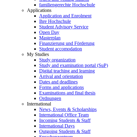
familiengerechte Hochschule
Applications
Application and Enrolment
Ihre Hochschule
Student Advisory Service
Open Day
Masterplan
Finanzierung und Förderung
Student accomodation
My Studies
Study organization
Study and examination portal (SuP)
Digital teaching and learning
Arrival and orientation
Dates and deadlines
Forms and applications
Examinations and final thesis
Ordnungen
International
News, Events & Scholarships
International Office Team
Incoming Students & Staff
International Days
Outgoing Students & Staff
Sprachenzentrum