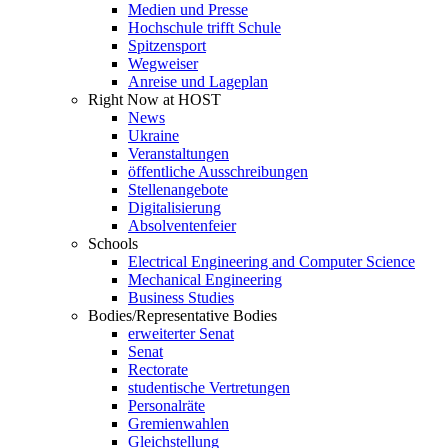
Medien und Presse
Hochschule trifft Schule
Spitzensport
Wegweiser
Anreise und Lageplan
Right Now at HOST
News
Ukraine
Veranstaltungen
öffentliche Ausschreibungen
Stellenangebote
Digitalisierung
Absolventenfeier
Schools
Electrical Engineering and Computer Science
Mechanical Engineering
Business Studies
Bodies/Representative Bodies
erweiterter Senat
Senat
Rectorate
studentische Vertretungen
Personalräte
Gremienwahlen
Gleichstellung