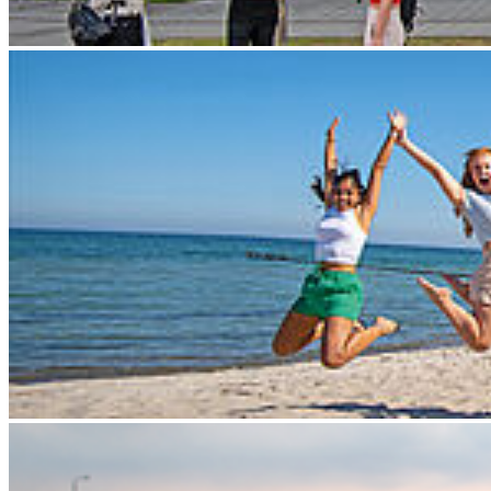
Zur Schwedenschanze 15
18435 Stralsund
Telefonzentrale: +49 3831 455
Zentrale Fax-Nummer: +49 3831 456 680
Allgemeine Studienberatung
Fakultät für Elektrotechnik und Informatik
Fakultät für Maschinenbau
Fakultät für Wirtschaft
Hochschulkommunikation
Login
Dienstleistungsportal "e-HOST"
Studien- und Prüfungsportal (SuP)