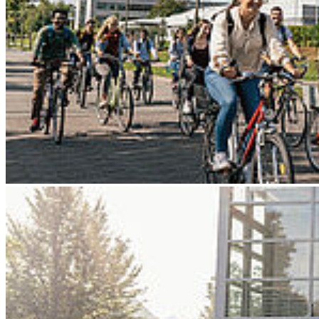
Go to slide 3
Go to slide 4
Go to slide 5
Go to slide 6
Go to slide 7
Go to slide 8
Go to slide 9
Zurück
Ostsee ConnecT 2026: Wissenschaft.
Wirtschaft. Gesellschaft: Hochschulen
gestalten Wandel durch Innovation und
Zusammenarbeit