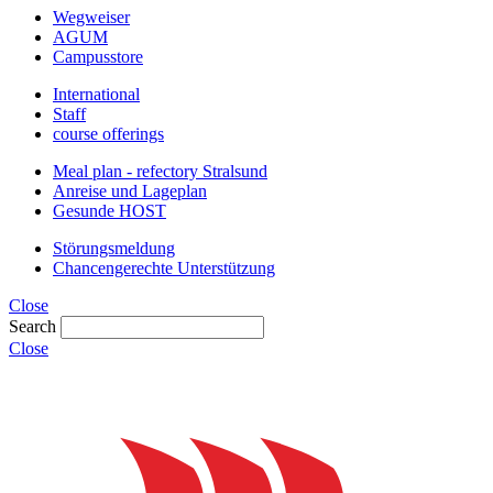
Wegweiser
AGUM
Campusstore
International
Staff
course offerings
Meal plan - refectory Stralsund
Anreise und Lageplan
Gesunde HOST
Störungsmeldung
Chancengerechte Unterstützung
Close
Search
Close