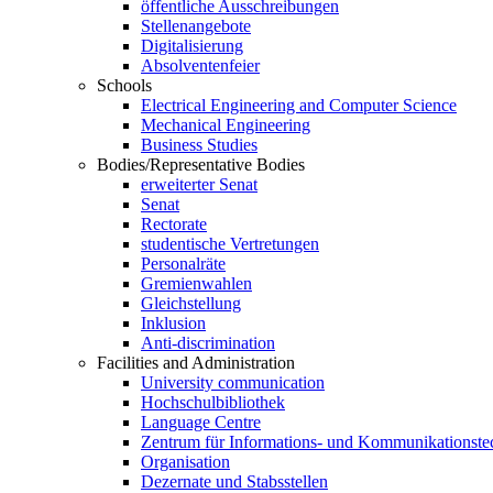
öffentliche Ausschreibungen
Stellenangebote
Digitalisierung
Absolventenfeier
Schools
Electrical Engineering and Computer Science
Mechanical Engineering
Business Studies
Bodies/Representative Bodies
erweiterter Senat
Senat
Rectorate
studentische Vertretungen
Personalräte
Gremienwahlen
Gleichstellung
Inklusion
Anti-discrimination
Facilities and Administration
University communication
Hochschulbibliothek
Language Centre
Zentrum für Informations- und Kommunikationste
Organisation
Dezernate und Stabsstellen