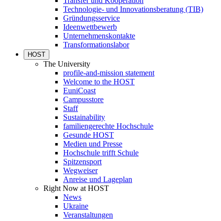
Transfer und Kooperation
Technologie- und Innovationsberatung (TIB)
Gründungsservice
Ideenwettbewerb
Unternehmenskontakte
Transformationslabor
HOST
The University
profile-and-mission statement
Welcome to the HOST
EuniCoast
Campusstore
Staff
Sustainability
familiengerechte Hochschule
Gesunde HOST
Medien und Presse
Hochschule trifft Schule
Spitzensport
Wegweiser
Anreise und Lageplan
Right Now at HOST
News
Ukraine
Veranstaltungen