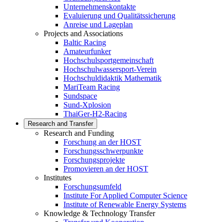
Unternehmenskontakte
Evaluierung und Qualitätssicherung
Anreise und Lageplan
Projects and Associations
Baltic Racing
Amateurfunker
Hochschulsportgemeinschaft
Hochschulwassersport-Verein
Hochschuldidaktik Mathematik
MariTeam Racing
Sundspace
Sund-Xplosion
ThaiGer-H2-Racing
Research and Transfer
Research and Funding
Forschung an der HOST
Forschungsschwerpunkte
Forschungsprojekte
Promovieren an der HOST
Institutes
Forschungsumfeld
Institute For Applied Computer Science
Institute of Renewable Energy Systems
Knowledge & Technology Transfer