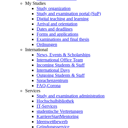
My Studies
Study organization
Study and examination portal (SuP)
Digital teaching and learning
Arrival and orientation
Dates and deadlines
Forms and applications
Examinations and final thesis
Ordnungen
International
News, Events & Scholarships
International Office Team
Incoming Students & Staff
International Days
Outgoing Students & Staff
Sprachenzentrum
FAQ-Corona
Services
Study and examination administration
Hochschulbibliothek
IT-Services
studentische Vertretungen
KarriereStartMentoring
Ideenwettbewerb
Gründungsservice