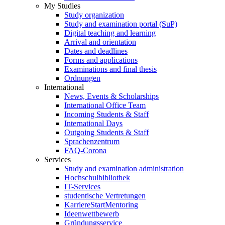
My Studies
Study organization
Study and examination portal (SuP)
Digital teaching and learning
Arrival and orientation
Dates and deadlines
Forms and applications
Examinations and final thesis
Ordnungen
International
News, Events & Scholarships
International Office Team
Incoming Students & Staff
International Days
Outgoing Students & Staff
Sprachenzentrum
FAQ-Corona
Services
Study and examination administration
Hochschulbibliothek
IT-Services
studentische Vertretungen
KarriereStartMentoring
Ideenwettbewerb
Gründungsservice