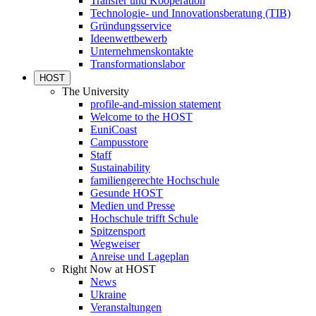
Transfer und Kooperation
Technologie- und Innovationsberatung (TIB)
Gründungsservice
Ideenwettbewerb
Unternehmenskontakte
Transformationslabor
HOST
The University
profile-and-mission statement
Welcome to the HOST
EuniCoast
Campusstore
Staff
Sustainability
familiengerechte Hochschule
Gesunde HOST
Medien und Presse
Hochschule trifft Schule
Spitzensport
Wegweiser
Anreise und Lageplan
Right Now at HOST
News
Ukraine
Veranstaltungen