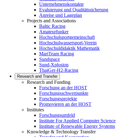
Unternehmenskontakte
Evaluierung und Qualitätssicherung
Anreise und Lageplan
Projects and Associations
Baltic Racing
Amateurfunker
Hochschulsportgemeinschaft
Hochschulwassersport-Verein
Hochschuldidaktik Mathematik
MariTeam Racing
Sundspace
Sund-Xplosion
ThaiGer-H2-Racing
Research and Transfer
Research and Funding
Forschung an der HOST
Forschungsschwerpunkte
Forschungsprojekte
Promovieren an der HOST
Institutes
Forschungsumfeld
Institute For Applied Computer Science
Institute of Renewable Energy Systems
Knowledge & Technology Transfer