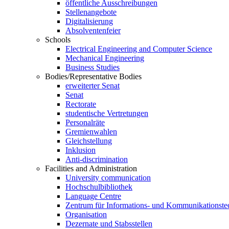
öffentliche Ausschreibungen
Stellenangebote
Digitalisierung
Absolventenfeier
Schools
Electrical Engineering and Computer Science
Mechanical Engineering
Business Studies
Bodies/Representative Bodies
erweiterter Senat
Senat
Rectorate
studentische Vertretungen
Personalräte
Gremienwahlen
Gleichstellung
Inklusion
Anti-discrimination
Facilities and Administration
University communication
Hochschulbibliothek
Language Centre
Zentrum für Informations- und Kommunikationste
Organisation
Dezernate und Stabsstellen