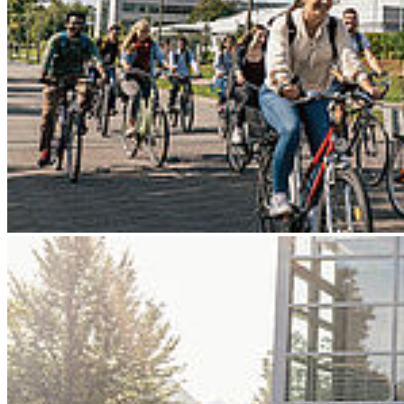
Go to slide 3
Go to slide 4
Go to slide 5
Go to slide 6
Go to slide 7
Go to slide 8
Go to slide 9
Zurück
3D-gedruckte Handorthese für mehr
Lebensqualität
03/30/2026
Im Verbundprojekt arbeiten Hochschule Stralsund, KDK und