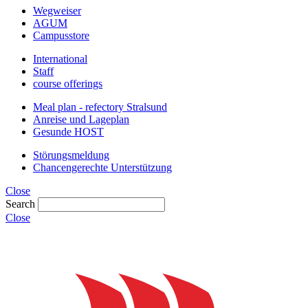
Wegweiser
AGUM
Campusstore
International
Staff
course offerings
Meal plan - refectory Stralsund
Anreise und Lageplan
Gesunde HOST
Störungsmeldung
Chancengerechte Unterstützung
Close
Search
Close