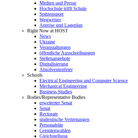
Medien und Presse
Hochschule trifft Schule
Spitzensport
Wegweiser
Anreise und Lageplan
Right Now at HOST
News
Ukraine
Veranstaltungen
öffentliche Ausschreibungen
Stellenangebote
Digitalisierung
Absolventenfeier
Schools
Electrical Engineering and Computer Science
Mechanical Engineering
Business Studies
Bodies/Representative Bodies
erweiterter Senat
Senat
Rectorate
studentische Vertretungen
Personalräte
Gremienwahlen
Gleichstellung