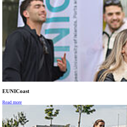
EUNICoast
Read more
Next
Go to slide 1
Go to slide 2