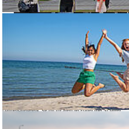
© Nicole Pätzold-Glaß/ HOST
Christian Eschenburg, Liane Kantz, Marie Schlosser,
Sven Klimaschewski, Prof. Dr.-Ing. Mark Vehse, Dr.
Kai Masur und Torben Haupt
Wer schon mal eine Orthese brauchte, weiß es – Die medizinischen
Hilfsmittel bringen Linderung, aber schränken auch ein. Gerade im
Bereich der Hand beeinträchtigt das den Alltag enorm. Die
Hochschule Stralsund (HOST) arbeitet gemeinsam mit langjährigen
Partnern an der Entwicklung einer innovativen, individualisierten
Handorthese für Patient*innen mit einer speziellen, schmerzhaften
und häufigen Arthrose-Form. Die Rhizarthrose betrifft das
Daumensattelgelenk. Sie tritt vor allem bei Frauen über 50 Jahren
auf.
Im Verbundforschungsprojekt AMRO – Additively Manufactured