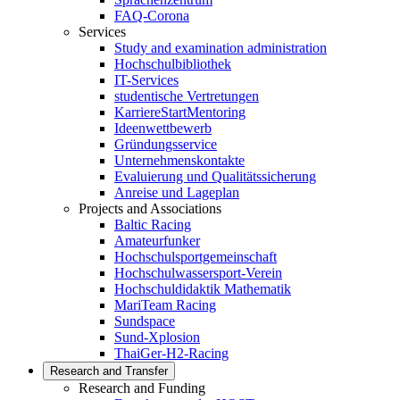
FAQ-Corona
Services
Study and examination administration
Hochschulbibliothek
IT-Services
studentische Vertretungen
KarriereStartMentoring
Ideenwettbewerb
Gründungsservice
Unternehmenskontakte
Evaluierung und Qualitätssicherung
Anreise und Lageplan
Projects and Associations
Baltic Racing
Amateurfunker
Hochschulsportgemeinschaft
Hochschulwassersport-Verein
Hochschuldidaktik Mathematik
MariTeam Racing
Sundspace
Sund-Xplosion
ThaiGer-H2-Racing
Research and Transfer
Research and Funding