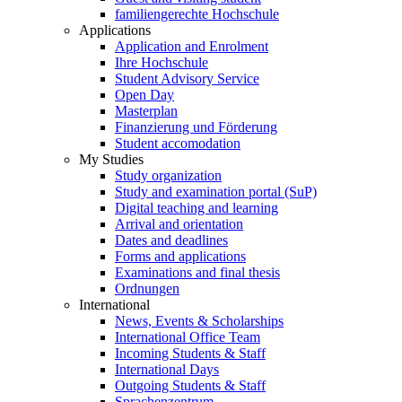
familiengerechte Hochschule
Applications
Application and Enrolment
Ihre Hochschule
Student Advisory Service
Open Day
Masterplan
Finanzierung und Förderung
Student accomodation
My Studies
Study organization
Study and examination portal (SuP)
Digital teaching and learning
Arrival and orientation
Dates and deadlines
Forms and applications
Examinations and final thesis
Ordnungen
International
News, Events & Scholarships
International Office Team
Incoming Students & Staff
International Days
Outgoing Students & Staff
Sprachenzentrum