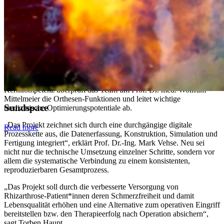
Funktionsmuster zum handwerklichen IST-Zustand durch.
Die Fertigungsparameter werden so angepasst, dass langlebige,
belastbare und optisch ansprechende Orthesen entstehen. Zudem
entwickelt das AMRO-Team ein modulares Baukastensystem, das
individuelle Anpassungen während des Therapieverlaufs erlaubt.
Die Orthopädische Klinik der Universitätsmedizin Rostock (UMR)
orchestriert klinische Untersuchungen zur medizinischen
Validierung des Entwicklungsfortschritts. Im Sinne seiner
Kernkompetenz überprüft das Team um Prof. Dr. med. Wolfram
Mittelmeier die Orthesen-Funktionen und leitet wichtige
Sundspace
medizinische Optimierungspotentiale ab.
„Das Projekt zeichnet sich durch eine durchgängige digitale
Read more
Prozesskette aus, die Datenerfassung, Konstruktion, Simulation und
Fertigung integriert“, erklärt Prof. Dr.-Ing. Mark Vehse. Neu sei
nicht nur die technische Umsetzung einzelner Schritte, sondern vor
allem die systematische Verbindung zu einem konsistenten,
reproduzierbaren Gesamtprozess.
„Das Projekt soll durch die verbesserte Versorgung von
Rhizarthrose-Patient*innen deren Schmerzfreiheit und damit
Lebensqualität erhöhen und eine Alternative zum operativen Eingriff
bereitstellen bzw. den Therapieerfolg nach Operation absichern“,
sagt Torben Haupt.