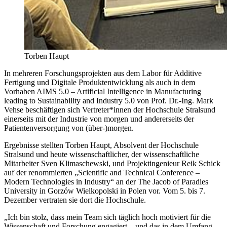
Torben Haupt
In mehreren Forschungsprojekten aus dem Labor für Additive
Fertigung und Digitale Produktentwicklung als auch in dem
Vorhaben AIMS 5.0 – Artificial Intelligence in Manufacturing
leading to Sustainability and Industry 5.0 von Prof. Dr.-Ing. Mark
Vehse beschäftigen sich Vertreter*innen der Hochschule Stralsund
einerseits mit der Industrie von morgen und andererseits der
Patientenversorgung von (über-)morgen.
Ergebnisse stellten Torben Haupt, Absolvent der Hochschule
Stralsund und heute wissenschaftlicher, der wissenschaftliche
Mitarbeiter Sven Klimaschewski, und Projektingenieur Reik Schick
auf der renommierten „Scientific and Technical Conference –
Modern Technologies in Industry“ an der The Jacob of Paradies
University in Gorzów Wielkopolski in Polen vor. Vom 5. bis 7.
Dezember vertraten sie dort die Hochschule.
„Ich bin stolz, dass mein Team sich täglich hoch motiviert für die
Wissenschaft und Forschung engagiert – und das in dem Umfang,