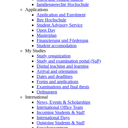
familiengerechte Hochschule
Applications
Application and Enrolment
Ihre Hochschule
Student Advisory Service
Open Day
Masterplan
Finanzierung und Förderung
Student accomodation
My Studies
Study organization
Study and examination portal (SuP)
Digital teaching and learning
Arrival and orientation
Dates and deadlines
Forms and applications
Examinations and final thesis
Ordnungen
International
News, Events & Scholarships
International Office Team
Incoming Students & Staff
International Days
Outgoing Students & Staff
Sprachenzentrum