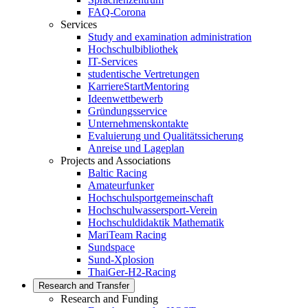
FAQ-Corona
Services
Study and examination administration
Hochschulbibliothek
IT-Services
studentische Vertretungen
KarriereStartMentoring
Ideenwettbewerb
Gründungsservice
Unternehmenskontakte
Evaluierung und Qualitätssicherung
Anreise und Lageplan
Projects and Associations
Baltic Racing
Amateurfunker
Hochschulsportgemeinschaft
Hochschulwassersport-Verein
Hochschuldidaktik Mathematik
MariTeam Racing
Sundspace
Sund-Xplosion
ThaiGer-H2-Racing
Research and Transfer
Research and Funding