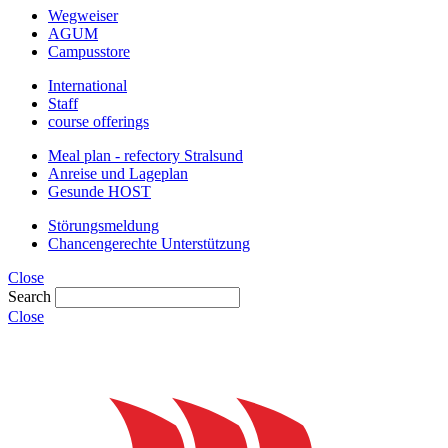
Wegweiser
AGUM
Campusstore
International
Staff
course offerings
Meal plan - refectory Stralsund
Anreise und Lageplan
Gesunde HOST
Störungsmeldung
Chancengerechte Unterstützung
Close
Search
Close