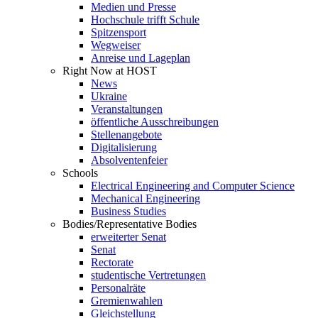
Medien und Presse
Hochschule trifft Schule
Spitzensport
Wegweiser
Anreise und Lageplan
Right Now at HOST
News
Ukraine
Veranstaltungen
öffentliche Ausschreibungen
Stellenangebote
Digitalisierung
Absolventenfeier
Schools
Electrical Engineering and Computer Science
Mechanical Engineering
Business Studies
Bodies/Representative Bodies
erweiterter Senat
Senat
Rectorate
studentische Vertretungen
Personalräte
Gremienwahlen
Gleichstellung