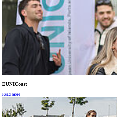
EUNICoast
Read more
Next
Go to slide 1
Go to slide 2