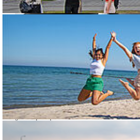
© Institut Industrial Design
Die Hochschule Stralsund und insbesondere die Fakultät für
Maschinenbau nehmen Abschied von Prof. Gerhard Friedrich, der
Anfang November 2025 unerwartet im Alter von 73 Jahren
verstorben ist. Seit dem 1. März 2020 war er Lehrbeauftragter für
Fahrzeugdesign an der Hochschule Stralsund und unterrichtete unter
anderem Tape Rendering, dessen Ergebnisse in den Fluren des
Laborgebäudes sichtbar sind. Kolleg*innen wie Studierende
schätzten ihn – für seine Kompetenz, seine wertschätzende Haltung
und seine positive, zugängliche Art. „Die Studierenden mochten ihn
und er war seinerseits begeistert davon, dass sie, obwohl sie keinen
Designstudiengang besuchen, sehr in dem Thema sind“, berichtet
Prof. Dr.-Ing. Mark Vehse, der Herrn Prof. Friedrich im Jahr 2020
für die HOST gewinnen konnte, „unsere Studierenden haben von
seiner großen Expertise profitiert“.
Gerhard Friedrich studierte Industriedesign an der Fachhochschule
Darmstadt und prägte das deutsche Automobildesign über viele
Jahrzehnte hinweg maßgeblich. Er arbeitete als Designer unter