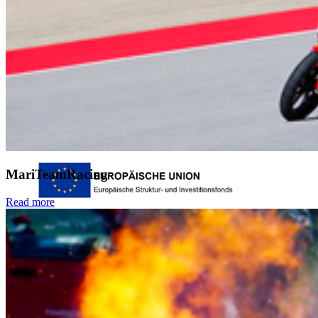
Dienstleistungsportal "e-HOST"
Studien- und Prüfungsportal (SuP)
B-ite
Webmailer
Moodle
Zeiterfassung
MariTeamRacing
Read more