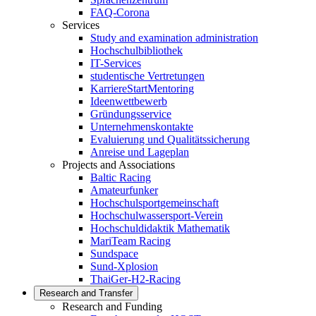
FAQ-Corona
Services
Study and examination administration
Hochschulbibliothek
IT-Services
studentische Vertretungen
KarriereStartMentoring
Ideenwettbewerb
Gründungsservice
Unternehmenskontakte
Evaluierung und Qualitätssicherung
Anreise und Lageplan
Projects and Associations
Baltic Racing
Amateurfunker
Hochschulsportgemeinschaft
Hochschulwassersport-Verein
Hochschuldidaktik Mathematik
MariTeam Racing
Sundspace
Sund-Xplosion
ThaiGer-H2-Racing
Research and Transfer
Research and Funding