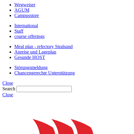
Wegweiser
AGUM
Campusstore
International
Staff
course offerings
Meal plan - refectory Stralsund
Anreise und Lageplan
Gesunde HOST
Störungsmeldung
Chancengerechte Unterstützung
Close
Search
Close