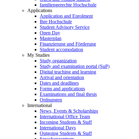
familiengerechte Hochschule
Applications
Application and Enrolment
Ihre Hochschule
Student Advisory Service
Open Day
Masterplan
Finanzierung und Förderung
Student accomodation
My Studies
Study organization
Study and examination portal (SuP)
Digital teaching and learning
Arrival and orientation
Dates and deadlines
Forms and applications
Examinations and final thesis
Ordnungen
International
News, Events & Scholarships
International Office Team
Incoming Students & Staff
International Days
Outgoing Students & Staff
Sprachenzentrum