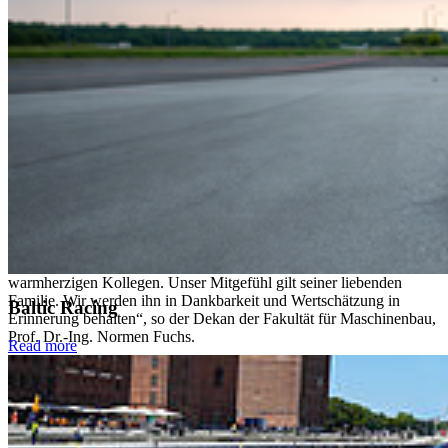
anderem bei Opel, MAN und Porsche Engineering, bevor er 1988
zur BMW AG wechselte. Dort leitete er zahlreiche Designprojekte,
verantwortete ab 2008 das Produktlinienmanagement Design großer
BMW-Baureihen und war zuletzt Senior Manager im Designstudio
BMW Automobile.
Neben seiner Tätigkeit in der Industrie engagierte er sich über
vierzig Jahre lang leidenschaftlich in der Lehre. Er hatte
Lehraufträge und Professuren an zahlreichen Hochschulen, darunter
neben der Hochschule Stralsund auch an der Hochschule
Pforzheim, der Fachhochschule JOANNEUM in Graz, der
Kunsthochschule Berlin-Weißensee und der HTW Berlin.
„Mit Prof. Gerhard Friedrich verliert die Hochschule Stralsund einen
leidenschaftlichen Gestalter, einen engagierten Lehrenden und einen
warmherzigen Kollegen. Unser Mitgefühl gilt seiner liebenden
Familie. Wir werden ihn in Dankbarkeit und Wertschätzung in
Baltic Racing
Erinnerung behalten“, so der Dekan der Fakultät für Maschinenbau,
Prof. Dr.-Ing. Normen Fuchs.
Read more
Zurück
Alle Neuigkeiten