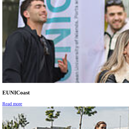
EUNICoast
Read more
Next
Go to slide 1
Go to slide 2