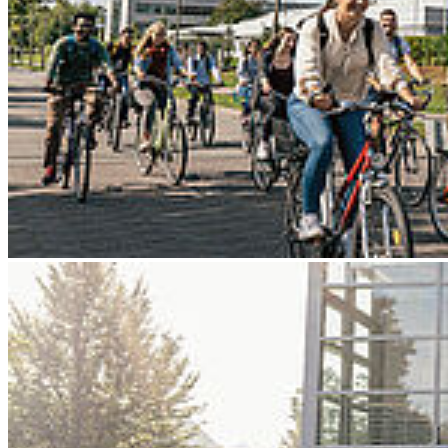
Go to slide 3
Go to slide 4
Go to slide 5
Go to slide 6
Go to slide 7
Go to slide 8
Go to slide 9
Zurück
Abschied von Prof. Gerhard Friedrich
11/26/2025
Lehrbeauftragter für Fahrzeugdesign verstirbt unerwartet. HOST und
Fakultät nehmen Abschied von einem leidenschaftlichen Gestalter,