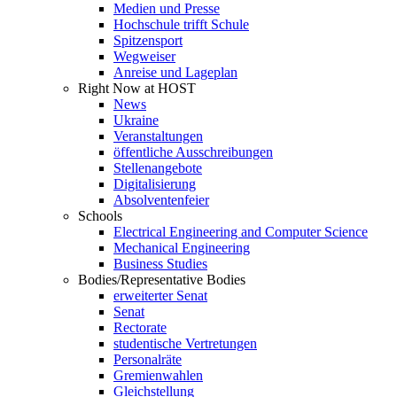
Medien und Presse
Hochschule trifft Schule
Spitzensport
Wegweiser
Anreise und Lageplan
Right Now at HOST
News
Ukraine
Veranstaltungen
öffentliche Ausschreibungen
Stellenangebote
Digitalisierung
Absolventenfeier
Schools
Electrical Engineering and Computer Science
Mechanical Engineering
Business Studies
Bodies/Representative Bodies
erweiterter Senat
Senat
Rectorate
studentische Vertretungen
Personalräte
Gremienwahlen
Gleichstellung