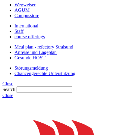
Wegweiser
AGUM
Campusstore
International
Staff
course offerings
Meal plan - refectory Stralsund
Anreise und Lageplan
Gesunde HOST
Störungsmeldung
Chancengerechte Unterstützung
Close
Search
Close