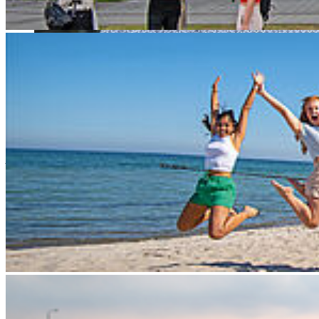
Prof. Dr. Jens Mohrenweiser ist Experte für
Arbeitsqualität.
Prof. Dr. Jens Mohrenweiser, Professor für Personalmanagement
(HR/OB) an der Hochschule Stralsund, ist in den Beirat des
Bundesministeriums für Arbeit und Soziales (BMAS) für
Arbeitsqualität und wirtschaftlichen Erfolg
berufen worden. Damit
bringt der Stralsunder Wissenschaftler seine umfangreiche Expertise
in ein zentrales Beratungsgremium des Ministeriums ein, das sich
mit Fragen rund um Arbeitsqualität, Produktivität und betriebliche
Entwicklung befasst. Die erste Sitzung des Beirats findet am 13.
November statt. “Die Arbeit mit dem Datensatz begleitet mich seit
Jahren. Ich freue mich außerordentlich, jetzt dazu beizutragen, dass
aus der Forschung reale positive Effekte für die Arbeitswelt folgen”,
so Prof. Mohrenweiser.
Ausgewählt
… wurde Prof. Mohrenweiser aufgrund seiner langjährigen