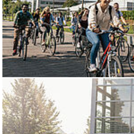
Go to slide 3
Go to slide 4
Go to slide 5
Go to slide 6
Go to slide 7
Go to slide 8
Go to slide 9
Zurück
HOST-Prof. wird vom
Bundesministerium berufen
10/27/2025
Prof. Dr. Jens Mohrenweiser ist aufgrund seiner Expertise in den