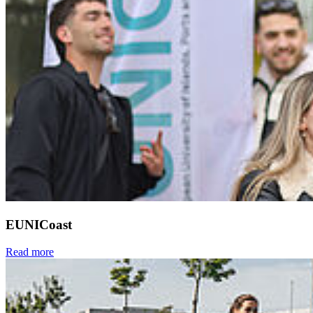
EUNICoast
Read more
Next
Go to slide 1
Go to slide 2