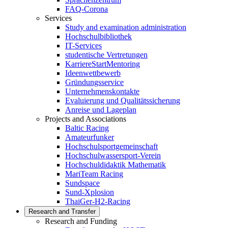
FAQ-Corona
Services
Study and examination administration
Hochschulbibliothek
IT-Services
studentische Vertretungen
KarriereStartMentoring
Ideenwettbewerb
Gründungsservice
Unternehmenskontakte
Evaluierung und Qualitätssicherung
Anreise und Lageplan
Projects and Associations
Baltic Racing
Amateurfunker
Hochschulsportgemeinschaft
Hochschulwassersport-Verein
Hochschuldidaktik Mathematik
MariTeam Racing
Sundspace
Sund-Xplosion
ThaiGer-H2-Racing
Research and Transfer
Research and Funding