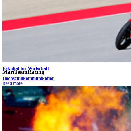
Zur Schwedenschanze 15
18435 Stralsund
Telefonzentrale: +49 3831 455
Zentrale Fax-Nummer: +49 3831 456 680
Allgemeine Studienberatung
Fakultät für Elektrotechnik und Informatik
Fakultät für Maschinenbau
Fakultät für Wirtschaft
MariTeamRacing
Hochschulkommunikation
Read more
Login
Dienstleistungsportal "e-HOST"
Studien- und Prüfungsportal (SuP)