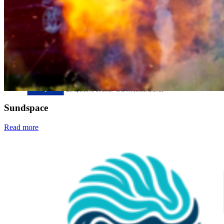
B-ite
Webmailer
Moodle
Zeiterfassung
Sundspace
Read more