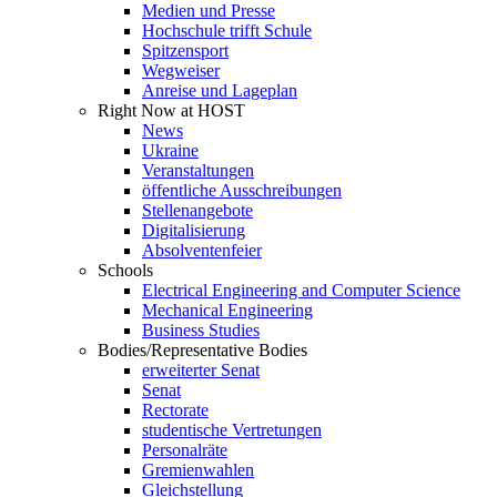
Medien und Presse
Hochschule trifft Schule
Spitzensport
Wegweiser
Anreise und Lageplan
Right Now at HOST
News
Ukraine
Veranstaltungen
öffentliche Ausschreibungen
Stellenangebote
Digitalisierung
Absolventenfeier
Schools
Electrical Engineering and Computer Science
Mechanical Engineering
Business Studies
Bodies/Representative Bodies
erweiterter Senat
Senat
Rectorate
studentische Vertretungen
Personalräte
Gremienwahlen
Gleichstellung