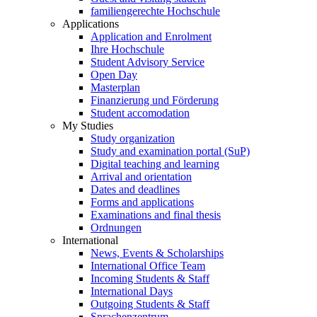
familiengerechte Hochschule
Applications
Application and Enrolment
Ihre Hochschule
Student Advisory Service
Open Day
Masterplan
Finanzierung und Förderung
Student accomodation
My Studies
Study organization
Study and examination portal (SuP)
Digital teaching and learning
Arrival and orientation
Dates and deadlines
Forms and applications
Examinations and final thesis
Ordnungen
International
News, Events & Scholarships
International Office Team
Incoming Students & Staff
International Days
Outgoing Students & Staff
Sprachenzentrum