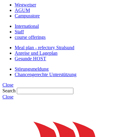
Wegweiser
AGUM
Campusstore
International
Staff
course offerings
Meal plan - refectory Stralsund
Anreise und Lageplan
Gesunde HOST
Störungsmeldung
Chancengerechte Unterstützung
Close
Search
Close