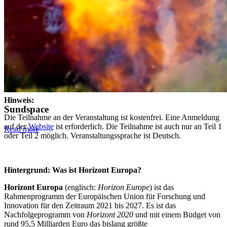
Aktuelle Ausschreibungen im Arbeitsprogramm 2026/2027
Dr. Frank Dreger, NKS Bioökonomie und Umwelt
15:00 – 15:15Uhr Abschluss & Ausblick ab 15:15Uhr
Möglichkeit der individuellen Beratung
Bitte bei der Anmeldung angeben
Hinweis:
Sundspace
Die Teilnahme an der Veranstaltung ist kostenfrei. Eine Anmeldung
auf der
Website
ist erforderlich. Die Teilnahme ist auch nur an Teil 1
Read more
oder Teil 2 möglich. Veranstaltungssprache ist Deutsch.
Hintergrund: Was ist Horizont Europa?
Horizont Europa
(englisch:
Horizon Europe
) ist das
Rahmenprogramm der Europäischen Union für Forschung und
Innovation für den Zeitraum 2021 bis 2027. Es ist das
Nachfolgeprogramm von
Horizont 2020
und mit einem Budget von
rund 95,5 Milliarden Euro das bislang größte