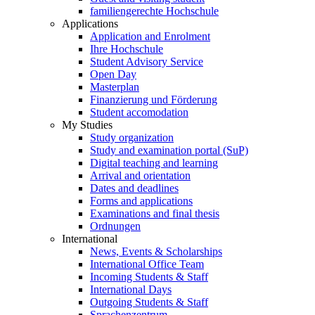
familiengerechte Hochschule
Applications
Application and Enrolment
Ihre Hochschule
Student Advisory Service
Open Day
Masterplan
Finanzierung und Förderung
Student accomodation
My Studies
Study organization
Study and examination portal (SuP)
Digital teaching and learning
Arrival and orientation
Dates and deadlines
Forms and applications
Examinations and final thesis
Ordnungen
International
News, Events & Scholarships
International Office Team
Incoming Students & Staff
International Days
Outgoing Students & Staff
Sprachenzentrum