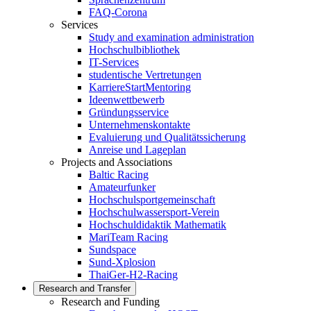
FAQ-Corona
Services
Study and examination administration
Hochschulbibliothek
IT-Services
studentische Vertretungen
KarriereStartMentoring
Ideenwettbewerb
Gründungsservice
Unternehmenskontakte
Evaluierung und Qualitätssicherung
Anreise und Lageplan
Projects and Associations
Baltic Racing
Amateurfunker
Hochschulsportgemeinschaft
Hochschulwassersport-Verein
Hochschuldidaktik Mathematik
MariTeam Racing
Sundspace
Sund-Xplosion
ThaiGer-H2-Racing
Research and Transfer
Research and Funding