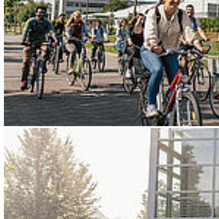
Go to slide 3
Go to slide 4
Go to slide 5
Go to slide 6
Go to slide 7
Go to slide 8
Go to slide 9
Zurück
Forschung unter der Dachmarke
Horizont Europa
10/08/2025
Infoveranstaltung mit der Nationalen Kontaktstelle auf Einladung