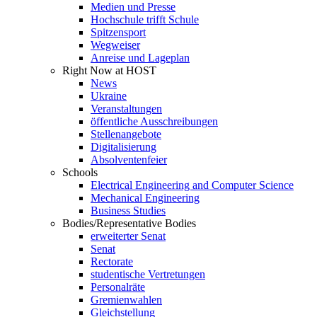
Medien und Presse
Hochschule trifft Schule
Spitzensport
Wegweiser
Anreise und Lageplan
Right Now at HOST
News
Ukraine
Veranstaltungen
öffentliche Ausschreibungen
Stellenangebote
Digitalisierung
Absolventenfeier
Schools
Electrical Engineering and Computer Science
Mechanical Engineering
Business Studies
Bodies/Representative Bodies
erweiterter Senat
Senat
Rectorate
studentische Vertretungen
Personalräte
Gremienwahlen
Gleichstellung