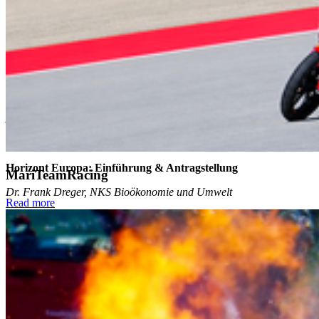
Prorektor für Forschung und Entwicklung
10:15 – 10:30 Uhr
Grußwort Ministerium für Wissenschaft, Kultur, Bundes und
Europaangelegenheiten Mecklenburg-Vorpommern
Woldemar Venohr
Abteilungsleiter 3 - Wissenschaft und Forschung, Hochschulen
10:30 – 11:30 Uhr
Horizont Europa: Einführung & Antragstellung
MariTeamRacing
Dr. Frank Dreger, NKS Bioökonomie und Umwelt
Read more
11:30 – 12:00 Uhr
Paludi4All – Erfahrungsbericht einer erfolgreichen
Antragstellung in Koordination
Dr. Boris Vashev, Fachagentur Nachwachsende Rohstoffe e.V.
12:00 – 12:30 Uhr Q & A 12:30 – 13:30 Uhr Lunch & Networking
13:30 – 15:00 Uhr