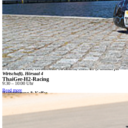
Destination 7 (Innovative Governance, Umweltbeobachtung &
digitale Lösungen für den Green Deal).
Die Agenda
Informationsveranstaltung
Cluster 6 „Lebensmittel, Bioökonomie, natürliche Ressourcen,
Landwirtschaft und Umwelt“
9. Oktober 2025; Hochschule Stralsund, Haus 21 (Fakultät für
Wirtschaft), Hörsaal 4
ThaiGer-H2-Racing
9:30 – 10:00 Uhr
Read more
Registrierung & Kaffee
10:00 – 10:15 Uhr
Begrüßung und Vorstellung Hochschule Stralsund
Prof. Dr.-Ing. Jens Ladisch