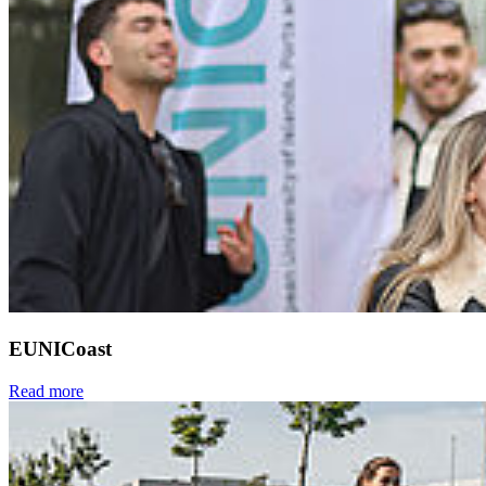
EUNICoast
Read more
Next
Go to slide 1
Go to slide 2