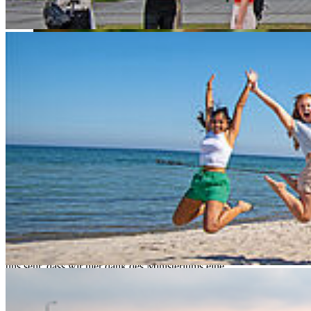
Horizont Europa bzw. Horizon Europe ist mit einem Budget von
rund 95,5 Milliarden Euro das bislang größte
Forschungsförderprogramm der EU. An der Hochschule Stralsund
(HOST) findet am 9. Oktober eine Informationsveranstaltung zur
europäischen Forschungs- und Innovationsförderung im Rahmen
von
Horizont Europa
statt.
Die Veranstaltung richtet sich an Interessierte, die sich über aktuelle
Ausschreibungen im Rahmen von Horizont Europa informieren
möchten, „vor allem natürlich an Vertreter*innen von Universitäten,
Hochschulen für Angewandte Wissenschaften, aber auch
außeruniversitärer Forschungseinrichtungen aus unserem Land“,
erklärt Dr. Maren Kopp, Forschungsreferentin der HOST, „es freut
uns sehr, dass wir hier dank des Ministeriums eine
Informationsplattform und einen Austausch generieren können, um
Wissenschaftler*innen und auch Nachwuchswissenschaftler*innen,
die Chance zu geben mit diesem bedeutenden Rahmenprogramm