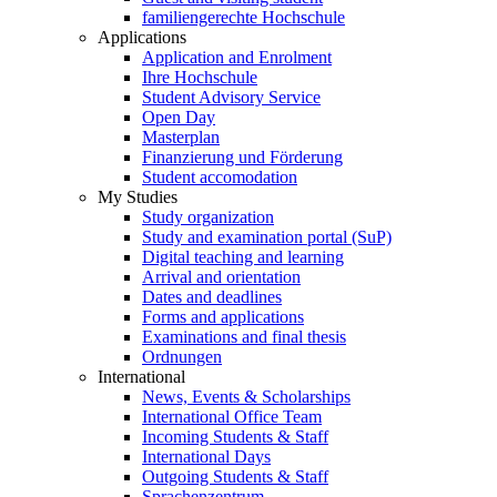
familiengerechte Hochschule
Applications
Application and Enrolment
Ihre Hochschule
Student Advisory Service
Open Day
Masterplan
Finanzierung und Förderung
Student accomodation
My Studies
Study organization
Study and examination portal (SuP)
Digital teaching and learning
Arrival and orientation
Dates and deadlines
Forms and applications
Examinations and final thesis
Ordnungen
International
News, Events & Scholarships
International Office Team
Incoming Students & Staff
International Days
Outgoing Students & Staff
Sprachenzentrum