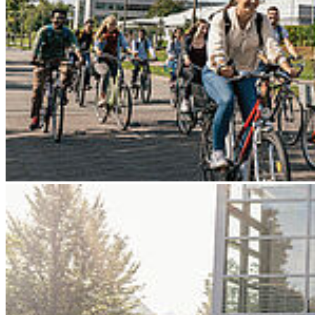
Go to slide 3
Go to slide 4
Go to slide 5
Go to slide 6
Go to slide 7
Go to slide 8
Go to slide 9
Zurück
Wie Forschung und Ideen die Zukunft
gestalten
09/26/2025
Hansestadt und Hochschule Stralsund laden zur Nacht der