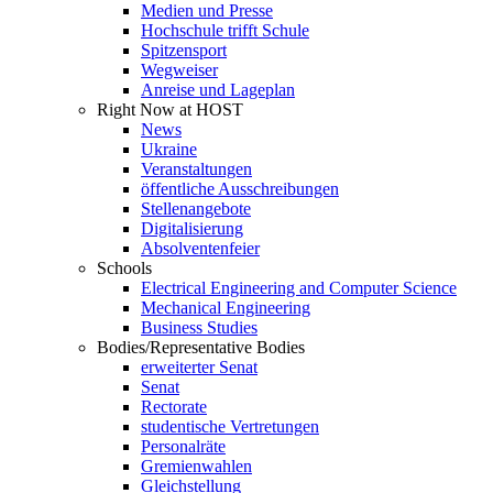
Medien und Presse
Hochschule trifft Schule
Spitzensport
Wegweiser
Anreise und Lageplan
Right Now at HOST
News
Ukraine
Veranstaltungen
öffentliche Ausschreibungen
Stellenangebote
Digitalisierung
Absolventenfeier
Schools
Electrical Engineering and Computer Science
Mechanical Engineering
Business Studies
Bodies/Representative Bodies
erweiterter Senat
Senat
Rectorate
studentische Vertretungen
Personalräte
Gremienwahlen
Gleichstellung