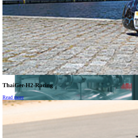
Der ThaiGer beim Campustag
ThaiGer-H2-Racing
Read more