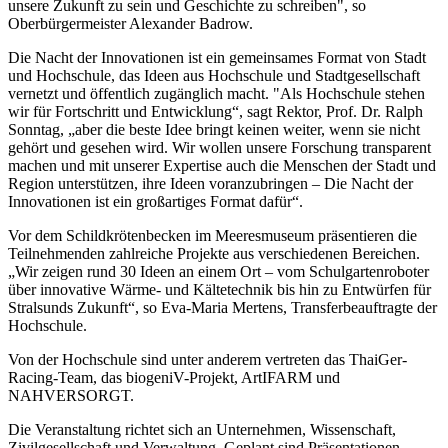
unsere Zukunft zu sein und Geschichte zu schreiben", so
Oberbürgermeister Alexander Badrow.
Die Nacht der Innovationen ist ein gemeinsames Format von Stadt
und Hochschule, das Ideen aus Hochschule und Stadtgesellschaft
vernetzt und öffentlich zugänglich macht. "Als Hochschule stehen
wir für Fortschritt und Entwicklung“, sagt Rektor, Prof. Dr. Ralph
Sonntag, „aber die beste Idee bringt keinen weiter, wenn sie nicht
gehört und gesehen wird. Wir wollen unsere Forschung transparent
machen und mit unserer Expertise auch die Menschen der Stadt und
Region unterstützen, ihre Ideen voranzubringen – Die Nacht der
Innovationen ist ein großartiges Format dafür“.
Vor dem Schildkrötenbecken im Meeresmuseum präsentieren die
Teilnehmenden zahlreiche Projekte aus verschiedenen Bereichen.
„Wir zeigen rund 30 Ideen an einem Ort – vom Schulgartenroboter
über innovative Wärme- und Kältetechnik bis hin zu Entwürfen für
Stralsunds Zukunft“, so Eva-Maria Mertens, Transferbeauftragte der
Hochschule.
Von der Hochschule sind unter anderem vertreten das ThaiGer-
Racing-Team, das biogeniV-Projekt, ArtIFARM und
NAHVERSORGT.
Die Veranstaltung richtet sich an Unternehmen, Wissenschaft,
Zivilgesellschaft und Verwaltung. Geplant sind Präsentationen,