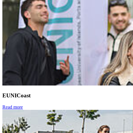
EUNICoast
Read more
Next
Go to slide 1
Go to slide 2