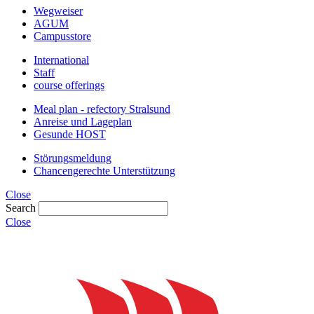
Wegweiser
AGUM
Campusstore
International
Staff
course offerings
Meal plan - refectory Stralsund
Anreise und Lageplan
Gesunde HOST
Störungsmeldung
Chancengerechte Unterstützung
Close
Search
Close