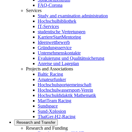
FAQ-Corona
Services
Study and examination administration
Hochschulbibliothek
IT-Services
studentische Vertretungen
KarriereStartMentoring
Ideenwettbewerb
Gründungsservice
Unternehmenskontakte
Evaluierung und Qualitätssicherung
Anreise und Lageplan
Projects and Associations
Baltic Racing
Amateurfunker
Hochschulsportgemeinschaft
Hochschulwassersport-Verein
Hochschuldidaktik Mathematik
MariTeam Racing
Sundspace
Sund-Xplosion
ThaiGer-H2-Racing
Research and Transfer
Research and Funding