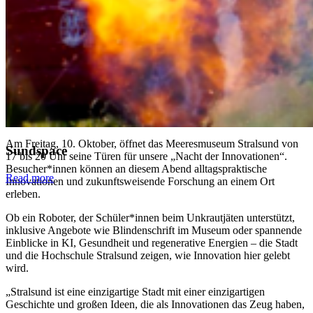
Am Freitag, 10. Oktober, öffnet das Meeresmuseum Stralsund von
Sundspace
17 bis 20 Uhr seine Türen für unsere „Nacht der Innovationen“.
Besucher*innen können an diesem Abend alltagspraktische
Read more
Innovationen und zukunftsweisende Forschung an einem Ort
erleben.
Ob ein Roboter, der Schüler*innen beim Unkrautjäten unterstützt,
inklusive Angebote wie Blindenschrift im Museum oder spannende
Einblicke in KI, Gesundheit und regenerative Energien – die Stadt
und die Hochschule Stralsund zeigen, wie Innovation hier gelebt
wird.
„Stralsund ist eine einzigartige Stadt mit einer einzigartigen
Geschichte und großen Ideen, die als Innovationen das Zeug haben,