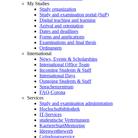
My Studies
Study organization
Study and examination portal (SuP)
Digital teaching and learning
Arrival and orientation
Dates and deadlines
Forms and applications
Examinations and final thesis
Ordnungen
International
News, Events & Scholarships
International Office Team
Incoming Students & Staff
International Days
Outgoing Students & Staff
Sprachenzentrum
FAQ-Corona
Services
Study and examination administration
Hochschulbibliothek
IT-Services
studentische Vertretungen
KarriereStartMentoring
Ideenwettbewerb
Gründungsservice