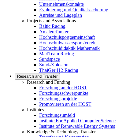
Unternehmenskontakte
Evaluierung und Qualitätssicherung
Anreise und Lageplan
Projects and Associations
Baltic Racing
Amateurfunker
Hochschulsportgemeinschaft
Hochschulwassersport-Verein
Hochschuldidaktik Mathematik
MariTeam Racing
Sundspace
Sund-Xplosion
ThaiGer-H2-Racing
Research and Transfer
Research and Funding
Forschung an der HOST
Forschungsschwerpunkte
Forschungsprojekte
Promovieren an der HOST
Institutes
Forschungsumfeld
Institute For Applied Computer Science
Institute of Renewable Energy Systems
Knowledge & Technology Transfer