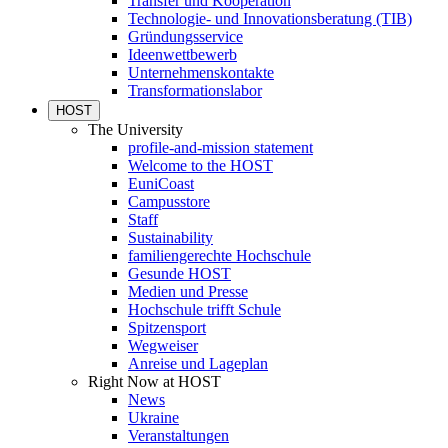
Transfer und Kooperation
Technologie- und Innovationsberatung (TIB)
Gründungsservice
Ideenwettbewerb
Unternehmenskontakte
Transformationslabor
HOST
The University
profile-and-mission statement
Welcome to the HOST
EuniCoast
Campusstore
Staff
Sustainability
familiengerechte Hochschule
Gesunde HOST
Medien und Presse
Hochschule trifft Schule
Spitzensport
Wegweiser
Anreise und Lageplan
Right Now at HOST
News
Ukraine
Veranstaltungen