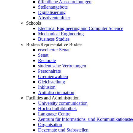
öffentliche Ausschreibungen
Stellenangebote
Digitalisierung
Absolventenfeier
Schools
Electrical Engineering and Computer Science
Mechanical Engineering
Business Studies
Bodies/Representative Bodies
erweiterter Senat
Senat
Rectorate
studentische Vertretungen
Personalräte
Gremienwahlen
Gleichstellung
Inklusion
Anti-discrimination
Facilities and Administration
University communication
Hochschulbibliothek
Language Centre
Zentrum für Informations- und Kommunikationste
Organisation
Dezernate und Stabsstellen