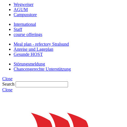
Wegweiser
AGUM
Campusstore
International
Staff
course offerings
Meal plan - refectory Stralsund
Anreise und Lageplan
Gesunde HOST
Störungsmeldung
Chancengerechte Unterstützung
Close
Search
Close