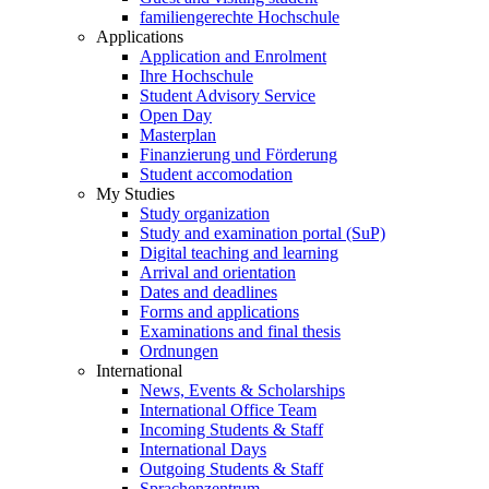
familiengerechte Hochschule
Applications
Application and Enrolment
Ihre Hochschule
Student Advisory Service
Open Day
Masterplan
Finanzierung und Förderung
Student accomodation
My Studies
Study organization
Study and examination portal (SuP)
Digital teaching and learning
Arrival and orientation
Dates and deadlines
Forms and applications
Examinations and final thesis
Ordnungen
International
News, Events & Scholarships
International Office Team
Incoming Students & Staff
International Days
Outgoing Students & Staff
Sprachenzentrum