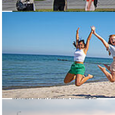
Frische Ideen, mutige Visionen und viel Engagement: Beim lokalen
Inspired Ideenwettbewerb 2025 an der Hochschule Stralsund
präsentierten sich 14 Teams und Einzelteilnehmer*innen mit
Konzepten, „die das Potenzial haben, echte Veränderungen
anzustoßen“, so Marie Büchler, die den Wettbewerb auf regionaler
Ebene für die Hochschule Stralsund organisiert. Vor einer fachlich
breit aufgestellten Jury zeigten die Teilnehmenden, wie Forschung
und Erfindergeist in unternehmerisches Denken übergehen können.
Die besten Ideen wurden am Abend im Rahmen einer feierlichen
Prämierung ausgezeichnet:
Platz 1:
MedHost
– Tom Hommel und Fritz Böhnisch
überzeugten mit einer Plattform zur Vermittlung von
ärztlichen Ausbildungsstellen. | Gesponsert von der Sparkasse
Vorpommern mit 1.500EUR
Platz 2: Konzept für Freizeit und Tourismusangebote in