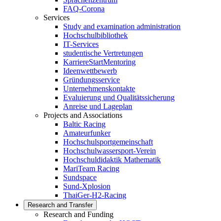
FAQ-Corona
Services
Study and examination administration
Hochschulbibliothek
IT-Services
studentische Vertretungen
KarriereStartMentoring
Ideenwettbewerb
Gründungsservice
Unternehmenskontakte
Evaluierung und Qualitätssicherung
Anreise und Lageplan
Projects and Associations
Baltic Racing
Amateurfunker
Hochschulsportgemeinschaft
Hochschulwassersport-Verein
Hochschuldidaktik Mathematik
MariTeam Racing
Sundspace
Sund-Xplosion
ThaiGer-H2-Racing
Research and Transfer
Research and Funding