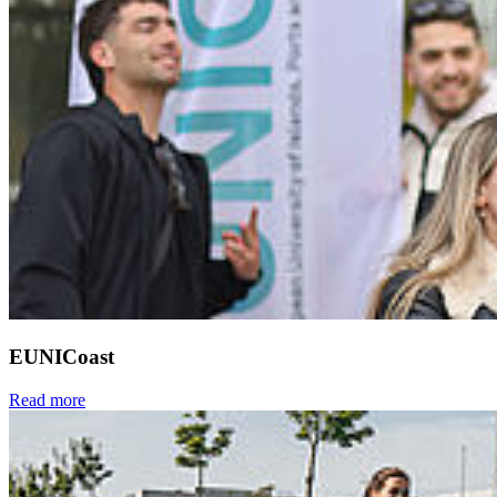
EUNICoast
Read more
Next
Go to slide 1
Go to slide 2