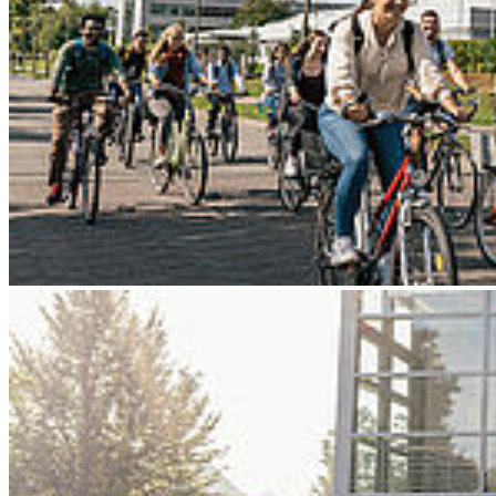
Go to slide 3
Go to slide 4
Go to slide 5
Go to slide 6
Go to slide 7
Go to slide 8
Go to slide 9
Zurück
HOST-Studierende überzeugen mit
starken Ideen
07/07/2025
Inspired-Wettbewerb bringt Innovationen auf die Bühne der