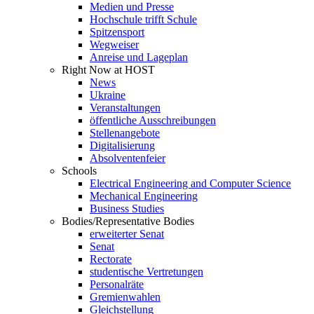
Medien und Presse
Hochschule trifft Schule
Spitzensport
Wegweiser
Anreise und Lageplan
Right Now at HOST
News
Ukraine
Veranstaltungen
öffentliche Ausschreibungen
Stellenangebote
Digitalisierung
Absolventenfeier
Schools
Electrical Engineering and Computer Science
Mechanical Engineering
Business Studies
Bodies/Representative Bodies
erweiterter Senat
Senat
Rectorate
studentische Vertretungen
Personalräte
Gremienwahlen
Gleichstellung