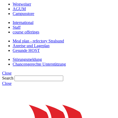
Wegweiser
AGUM
Campusstore
International
Staff
course offerings
Meal plan - refectory Stralsund
Anreise und Lageplan
Gesunde HOST
Störungsmeldung
Chancengerechte Unterstützung
Close
Search
Close