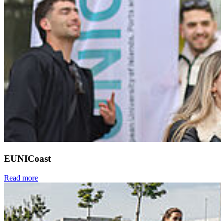
EUNICoast
Read more
Next
Go to slide 1
Go to slide 2