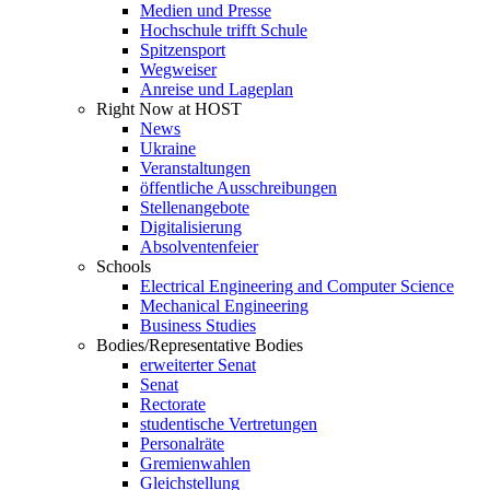
Medien und Presse
Hochschule trifft Schule
Spitzensport
Wegweiser
Anreise und Lageplan
Right Now at HOST
News
Ukraine
Veranstaltungen
öffentliche Ausschreibungen
Stellenangebote
Digitalisierung
Absolventenfeier
Schools
Electrical Engineering and Computer Science
Mechanical Engineering
Business Studies
Bodies/Representative Bodies
erweiterter Senat
Senat
Rectorate
studentische Vertretungen
Personalräte
Gremienwahlen
Gleichstellung