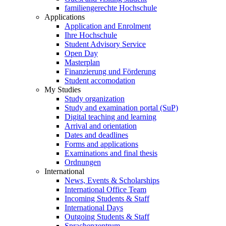
familiengerechte Hochschule
Applications
Application and Enrolment
Ihre Hochschule
Student Advisory Service
Open Day
Masterplan
Finanzierung und Förderung
Student accomodation
My Studies
Study organization
Study and examination portal (SuP)
Digital teaching and learning
Arrival and orientation
Dates and deadlines
Forms and applications
Examinations and final thesis
Ordnungen
International
News, Events & Scholarships
International Office Team
Incoming Students & Staff
International Days
Outgoing Students & Staff
Sprachenzentrum