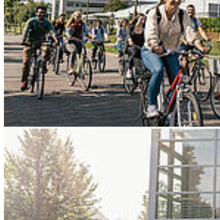
Go to slide 3
Go to slide 4
Go to slide 5
Go to slide 6
Go to slide 7
Go to slide 8
Go to slide 9
Zurück
Erfolgreiche Enthüllung: Das ist der neue
TY25
06/25/2025
Das Baltic Racing Team erklärt, wie sich dieser dritte elektrisch