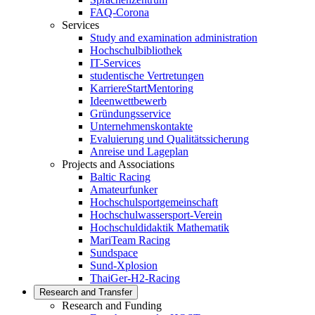
FAQ-Corona
Services
Study and examination administration
Hochschulbibliothek
IT-Services
studentische Vertretungen
KarriereStartMentoring
Ideenwettbewerb
Gründungsservice
Unternehmenskontakte
Evaluierung und Qualitätssicherung
Anreise und Lageplan
Projects and Associations
Baltic Racing
Amateurfunker
Hochschulsportgemeinschaft
Hochschulwassersport-Verein
Hochschuldidaktik Mathematik
MariTeam Racing
Sundspace
Sund-Xplosion
ThaiGer-H2-Racing
Research and Transfer
Research and Funding