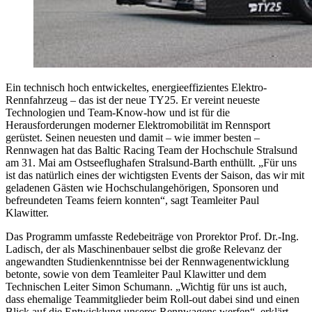
Ein technisch hoch entwickeltes, energieeffizientes Elektro-
Rennfahrzeug – das ist der neue TY25. Er vereint neueste
Technologien und Team-Know-how und ist für die
Herausforderungen moderner Elektromobilität im Rennsport
gerüstet. Seinen neuesten und damit – wie immer besten –
Rennwagen hat das Baltic Racing Team der Hochschule Stralsund
am 31. Mai am Ostseeflughafen Stralsund-Barth enthüllt. „Für uns
ist das natürlich eines der wichtigsten Events der Saison, das wir mit
geladenen Gästen wie Hochschulangehörigen, Sponsoren und
befreundeten Teams feiern konnten“, sagt Teamleiter Paul
Klawitter.
Das Programm umfasste Redebeiträge von Prorektor Prof. Dr.-Ing.
Ladisch, der als Maschinenbauer selbst die große Relevanz der
angewandten Studienkenntnisse bei der Rennwagenentwicklung
betonte, sowie von dem Teamleiter Paul Klawitter und dem
Technischen Leiter Simon Schumann. „Wichtig für uns ist auch,
dass ehemalige Teammitglieder beim Roll-out dabei sind und einen
Blick auf die Entwicklung unseres Rennwagens werfen“, erklärt