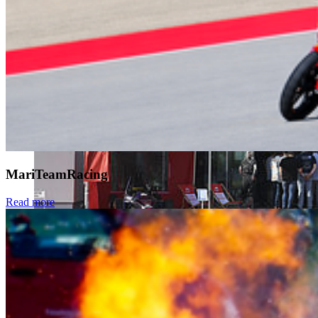
MariTeamRacing
Read more