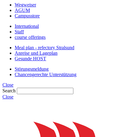
Wegweiser
AGUM
Campusstore
International
Staff
course offerings
Meal plan - refectory Stralsund
Anreise und Lageplan
Gesunde HOST
Störungsmeldung
Chancengerechte Unterstützung
Close
Search
Close