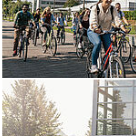
Go to slide 3
Go to slide 4
Go to slide 5
Go to slide 6
Go to slide 7
Go to slide 8
Go to slide 9
Zurück
KÜSTENMATCH – neue Plattform für
Studierende und Unternehmen
06/23/2025
Neuer Bewerbungsprozess: regional verankert und auf Augenhöhe.