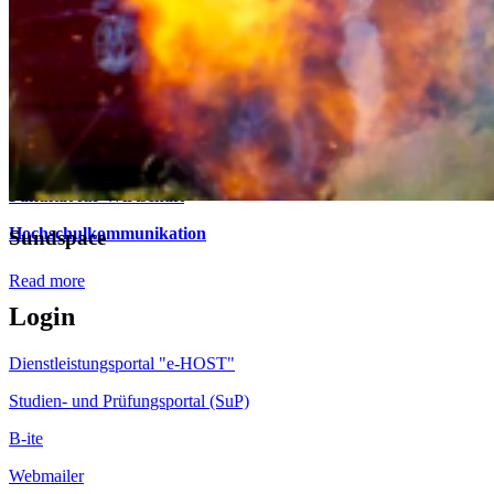
Telefonzentrale: +49 3831 455
Zentrale Fax-Nummer: +49 3831 456 680
Allgemeine Studienberatung
Fakultät für Elektrotechnik und Informatik
Fakultät für Maschinenbau
Fakultät für Wirtschaft
Hochschulkommunikation
Sundspace
Read more
Login
Dienstleistungsportal "e-HOST"
Studien- und Prüfungsportal (SuP)
B-ite
Webmailer