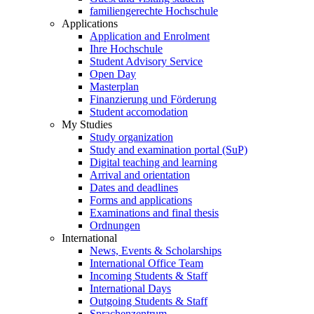
familiengerechte Hochschule
Applications
Application and Enrolment
Ihre Hochschule
Student Advisory Service
Open Day
Masterplan
Finanzierung und Förderung
Student accomodation
My Studies
Study organization
Study and examination portal (SuP)
Digital teaching and learning
Arrival and orientation
Dates and deadlines
Forms and applications
Examinations and final thesis
Ordnungen
International
News, Events & Scholarships
International Office Team
Incoming Students & Staff
International Days
Outgoing Students & Staff
Sprachenzentrum