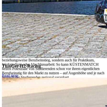
und Stellenvorschläge.
Sie entscheiden, für welches Unternehmen bzw.
Stellenangebote sie ihr Profil freigeben.
Erst dann nimmt das Unternehmen den Kontakt zu ihnen auf.
„KÜSTENMATCH kehrt den Bewerbungsprozess um – Wir
machen aus dem „Suchen“ ein Gefunden werden“, erklärt Tanja
Sonntag, „das passt besser in die Zeit, besser zur neuen Generation
und kann so helfen, dem Fachkräftebedarf adäquat und nicht
verzweifelt zu begegnen. Wir wollen nichts „an den Mann/die Frau
bringen“, sondern Studierenden und Unternehmen zu glücklichen
Matches verhelfen, die Zukunft haben“.
Infrage kommt das nicht nur für den klassischen Job
beziehungsweise Berufseinstieg, sondern auch für Praktikum,
Werkstudium oder Abschlussarbeit: So kann KÜSTENMATCH
ThaiGer-H2-Racing
helfen Potenziale von Studierenden schon vor ihrem eigentlichen
Berufseinstig für den Markt zu nutzen – auf Augenhöhe und je nach
Read more
Wunsch der Studierenden regional verankert.
Die Umsetzung der Plattform wird durch die
Europäische Union
und das Land Mecklenburg-Vorpommern
gefördert. „Wir sind
über die Förderung seitens der Europäischen Union und des Landes
MV sehr dankbar, da uns diese ermöglicht, uns intensiv mit der
Bewerbung der Plattform gegenüber den Unternehmen und
wichtigen Stakeholdern zu kümmern“, erklärt Tanja Sonntag. So