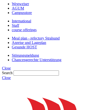
Wegweiser
AGUM
Campusstore
International
Staff
course offerings
Meal plan - refectory Stralsund
Anreise und Lageplan
Gesunde HOST
Störungsmeldung
Chancengerechte Unterstützung
Close
Search
Close