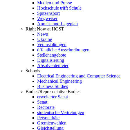
Medien und Presse
Hochschule trifft Schule
Spitzensport
Wegweiser
Anreise und Lageplan
Right Now at HOST
News
Ukraine
Veranstaltungen
öffentliche Ausschreibungen
Stellenangebote
Digitalisierung
Absolventenfeier
Schools
Electrical Engineering and Computer Science
Mechanical Engineering
Business Studies
Bodies/Representative Bodies
erweiterter Senat
Senat
Rectorate
studentische Vertretungen
Personalräte
Gremienwahlen
Gleichstellung