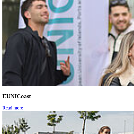
EUNICoast
Read more
Next
Go to slide 1
Go to slide 2