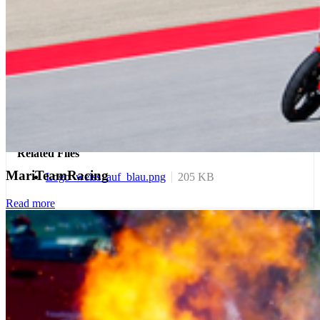
wird eine intensive Vernetzung möglich.
Weitere Infos und Hintergründe zum Projekt:
www.hochschule-stralsund.de/kuestenmatch
Zurück
Alle Neuigkeiten
Related Files
MariTeamRacing
Logo_weiss_auf_blau.png
205 KB
Read more
Kon­takt
Hochschule Stralsund
Zur Schwedenschanze 15
18435 Stralsund