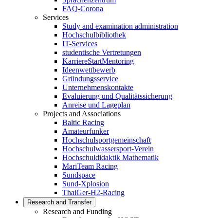
FAQ-Corona
Services
Study and examination administration
Hochschulbibliothek
IT-Services
studentische Vertretungen
KarriereStartMentoring
Ideenwettbewerb
Gründungsservice
Unternehmenskontakte
Evaluierung und Qualitätssicherung
Anreise und Lageplan
Projects and Associations
Baltic Racing
Amateurfunker
Hochschulsportgemeinschaft
Hochschulwassersport-Verein
Hochschuldidaktik Mathematik
MariTeam Racing
Sundspace
Sund-Xplosion
ThaiGer-H2-Racing
Research and Transfer
Research and Funding