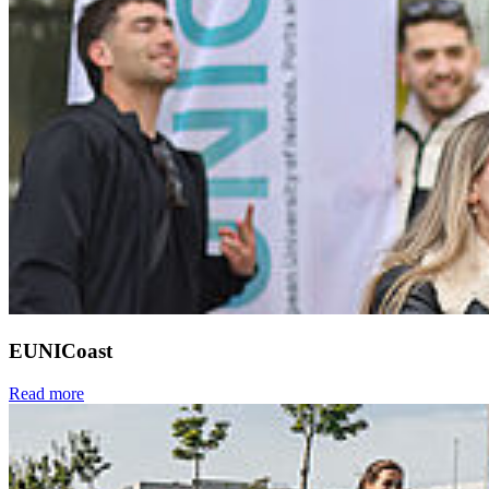
EUNICoast
Read more
Next
Go to slide 1
Go to slide 2