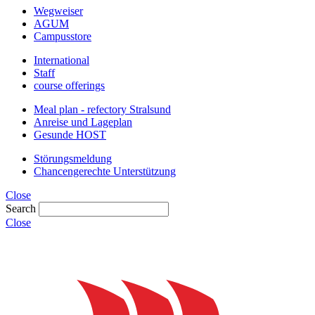
Wegweiser
AGUM
Campusstore
International
Staff
course offerings
Meal plan - refectory Stralsund
Anreise und Lageplan
Gesunde HOST
Störungsmeldung
Chancengerechte Unterstützung
Close
Search
Close