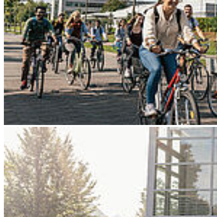
Go to slide 3
Go to slide 4
Go to slide 5
Go to slide 6
Go to slide 7
Go to slide 8
Go to slide 9
Zurück
DSKI-Master: Die Absolventin der ersten
Stunde
06/20/2025
Studium eröffnet die Faszination für IT und KI. Helene Dinse erlangt