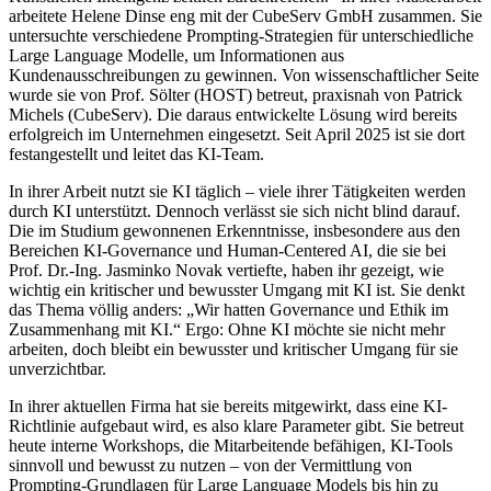
arbeitete Helene Dinse eng mit der CubeServ GmbH zusammen. Sie
untersuchte verschiedene Prompting-Strategien für unterschiedliche
Large Language Modelle, um Informationen aus
Kundenausschreibungen zu gewinnen. Von wissenschaftlicher Seite
wurde sie von Prof. Sölter (HOST) betreut, praxisnah von Patrick
Michels (CubeServ). Die daraus entwickelte Lösung wird bereits
erfolgreich im Unternehmen eingesetzt. Seit April 2025 ist sie dort
festangestellt und leitet das KI-Team.
In ihrer Arbeit nutzt sie KI täglich – viele ihrer Tätigkeiten werden
durch KI unterstützt. Dennoch verlässt sie sich nicht blind darauf.
Die im Studium gewonnenen Erkenntnisse, insbesondere aus den
Bereichen KI-Governance und Human-Centered AI, die sie bei
Prof. Dr.-Ing. Jasminko Novak vertiefte, haben ihr gezeigt, wie
wichtig ein kritischer und bewusster Umgang mit KI ist. Sie denkt
das Thema völlig anders: „Wir hatten Governance und Ethik im
Zusammenhang mit KI.“ Ergo: Ohne KI möchte sie nicht mehr
arbeiten, doch bleibt ein bewusster und kritischer Umgang für sie
unverzichtbar.
In ihrer aktuellen Firma hat sie bereits mitgewirkt, dass eine KI-
Richtlinie aufgebaut wird, es also klare Parameter gibt. Sie betreut
heute interne Workshops, die Mitarbeitende befähigen, KI-Tools
sinnvoll und bewusst zu nutzen – von der Vermittlung von
Prompting-Grundlagen für Large Language Models bis hin zu