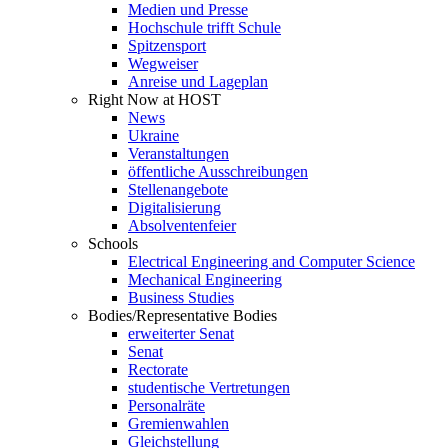
Medien und Presse
Hochschule trifft Schule
Spitzensport
Wegweiser
Anreise und Lageplan
Right Now at HOST
News
Ukraine
Veranstaltungen
öffentliche Ausschreibungen
Stellenangebote
Digitalisierung
Absolventenfeier
Schools
Electrical Engineering and Computer Science
Mechanical Engineering
Business Studies
Bodies/Representative Bodies
erweiterter Senat
Senat
Rectorate
studentische Vertretungen
Personalräte
Gremienwahlen
Gleichstellung