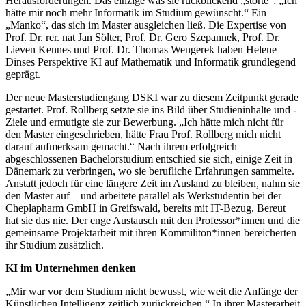
Herausforderungen. Das einzige was sie rückblickend „störte“: „Ich
hätte mir noch mehr Informatik im Studium gewünscht.“ Ein
„Manko“, das sich im Master ausgleichen ließ. Die Expertise von
Prof.
Dr. rer. nat Jan Sölter, Prof. Dr. Gero Szepannek, Prof. Dr.
Lieven Kennes und Prof. Dr. Thomas Wengerek haben Helene
Dinses Perspektive KI auf Mathematik und Informatik grundlegend
geprägt.
Der neue Masterstudiengang DSKI war zu diesem Zeitpunkt gerade
gestartet. Prof. Rollberg setzte sie ins Bild über Studieninhalte und -
Ziele und ermutigte sie zur Bewerbung. „Ich hätte mich nicht für
den Master eingeschrieben, hätte Frau Prof. Rollberg mich nicht
darauf aufmerksam gemacht.“ Nach ihrem erfolgreich
abgeschlossenen Bachelorstudium entschied sie sich, einige Zeit in
Dänemark zu verbringen, wo sie berufliche Erfahrungen sammelte.
Anstatt jedoch für eine längere Zeit im Ausland zu bleiben, nahm sie
den Master auf – und arbeitete parallel als Werkstudentin bei der
Cheplapharm GmbH in Greifswald, bereits mit IT-Bezug. Bereut
hat sie das nie. Der enge Austausch mit den Professor*innen und die
gemeinsame Projektarbeit mit ihren Kommiliton*innen bereicherten
ihr Studium zusätzlich.
KI im Unternehmen denken
„Mir war vor dem Studium nicht bewusst, wie weit die Anfänge der
Künstlichen Intelligenz zeitlich zurückreichen.“ In ihrer Masterarbeit