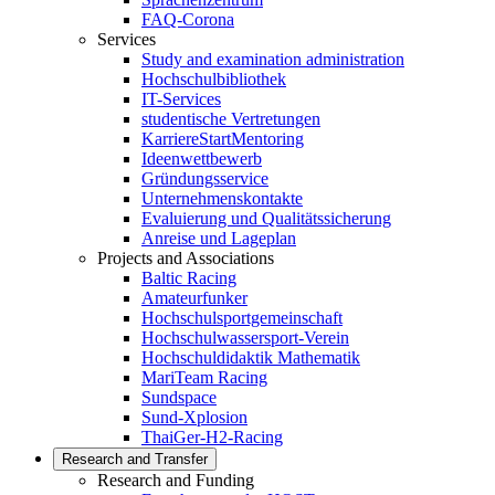
FAQ-Corona
Services
Study and examination administration
Hochschulbibliothek
IT-Services
studentische Vertretungen
KarriereStartMentoring
Ideenwettbewerb
Gründungsservice
Unternehmenskontakte
Evaluierung und Qualitätssicherung
Anreise und Lageplan
Projects and Associations
Baltic Racing
Amateurfunker
Hochschulsportgemeinschaft
Hochschulwassersport-Verein
Hochschuldidaktik Mathematik
MariTeam Racing
Sundspace
Sund-Xplosion
ThaiGer-H2-Racing
Research and Transfer
Research and Funding