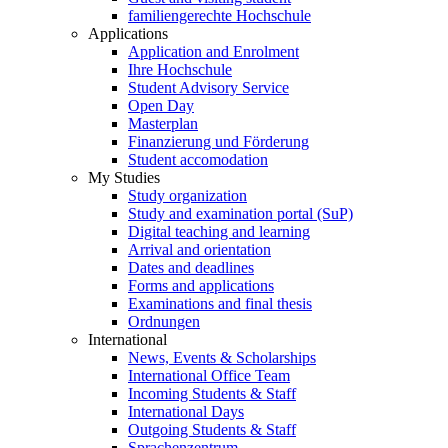
familiengerechte Hochschule
Applications
Application and Enrolment
Ihre Hochschule
Student Advisory Service
Open Day
Masterplan
Finanzierung und Förderung
Student accomodation
My Studies
Study organization
Study and examination portal (SuP)
Digital teaching and learning
Arrival and orientation
Dates and deadlines
Forms and applications
Examinations and final thesis
Ordnungen
International
News, Events & Scholarships
International Office Team
Incoming Students & Staff
International Days
Outgoing Students & Staff
Sprachenzentrum