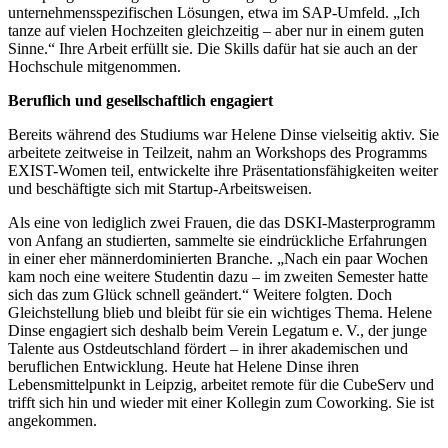
unternehmensspezifischen Lösungen, etwa im SAP-Umfeld. „Ich
tanze auf vielen Hochzeiten gleichzeitig – aber nur in einem guten
Sinne.“ Ihre Arbeit erfüllt sie. Die Skills dafür hat sie auch an der
Hochschule mitgenommen.
Beruflich und gesellschaftlich engagiert
Bereits während des Studiums war Helene Dinse vielseitig aktiv. Sie
arbeitete zeitweise in Teilzeit, nahm an Workshops des Programms
EXIST-Women teil, entwickelte ihre Präsentationsfähigkeiten weiter
und beschäftigte sich mit Startup-Arbeitsweisen.
Als eine von lediglich zwei Frauen, die das DSKI-Masterprogramm
von Anfang an studierten, sammelte sie eindrückliche Erfahrungen
in einer eher männerdominierten Branche. „Nach ein paar Wochen
kam noch eine weitere Studentin dazu – im zweiten Semester hatte
sich das zum Glück schnell geändert.“ Weitere folgten. Doch
Gleichstellung blieb und bleibt für sie ein wichtiges Thema. Helene
Dinse engagiert sich deshalb beim Verein Legatum e. V., der junge
Talente aus Ostdeutschland fördert – in ihrer akademischen und
beruflichen Entwicklung. Heute hat Helene Dinse ihren
Lebensmittelpunkt in Leipzig, arbeitet remote für die CubeServ und
trifft sich hin und wieder mit einer Kollegin zum Coworking. Sie ist
angekommen.