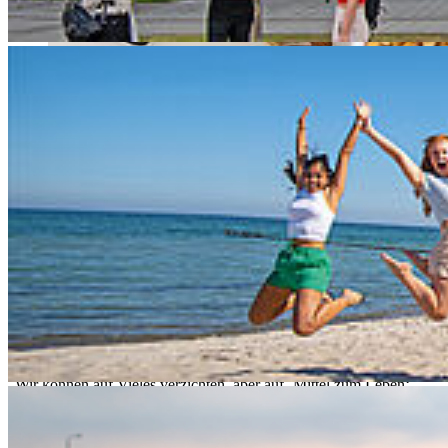
Die digitale Revolution ergreift alle Sektoren unseres Lebens – auch
die Ernährung. Die hat sich Prof. Dr. Björn P. Jacobsen, Professur
für das Lehrgebiet Managementlehre & Internationales Management
an der Hochschule Stralsund (HOST), während eines
Forschungssemesters in den USA genauer angesehen, um zu
ergründen, was auf die Branche und damit uns als lokale
Kosument*innen zukommt.
Wichtigste Erkenntnis: „KI in der Ernährungswirtschaft ist definitiv
kein Zukunftsthema, sondern ein Gegenwartsthema“, sagt er. Viele
Lebensmittel werden bereits mithilfe von KI designt und produziert.
KI sei die Basis der personalisierten Ernährung und damit eben auch
der Schlüssel zur Ernährung als präventiver Gesundheitsvorsorge.
„Wir können auf Vieles verzichten, aber auf ‚Mittel zum Leben‘
nicht. Gleichzeitig steht die Ernährungswirtschaft vor großen
Herausforderungen: Verlust an Biodiversität, weltweit steigende
Bevölkerungszahlen, Anstieg von ernährungsbedingten