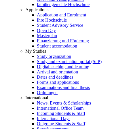
familiengerechte Hochschule
Applications
Application and Enrolment
Ihre Hochschule
Student Advisory Service
Open Day
Masterplan
Finanzierung und Förderung
Student accomodation
My Studies
Study organization
Study and examination portal (SuP)
Digital teaching and learning
Arrival and orientation
Dates and deadlines
Forms and applications
Examinations and final thesis
Ordnungen
International
News, Events & Scholarships
International Office Team
Incoming Students & Staff
International Days
Outgoing Students & Staff
Sprachenzentrum