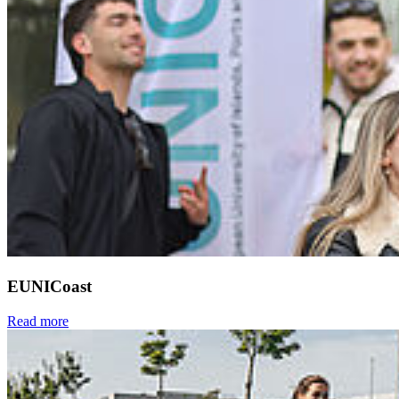
EUNICoast
Read more
Next
Go to slide 1
Go to slide 2