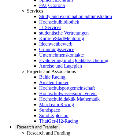
FAQ-Corona
Services
Study and examination administration
Hochschulbibliothek
IT-Services
studentische Vertretungen
KarriereStartMentoring
Ideenwettbewerb
Gründungsservice
Unternehmenskontakte
Evaluierung und Qualitätssicherung
Anreise und Lageplan
Projects and Associations
Baltic Racing
Amateurfunker
Hochschulsportgemeinschaft
Hochschulwassersport-Verein
Hochschuldidaktik Mathematik
MariTeam Racing
Sundspace
Sund-Xplosion
ThaiGer-H2-Racing
Research and Transfer
Research and Funding