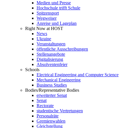
Medien und Presse
Hochschule trifft Schule
Spitzensport
Wegweiser
Anreise und Lageplan
Right Now at HOST
News
Ukraine
Veranstaltungen
öffentliche Ausschreibungen
Stellenangebote
Digitalisierung
Absolventenfeier
Schools
Electrical Engineering and Computer Science
Mechanical Engineering
Business Studies
Bodies/Representative Bodies
erweiterter Senat
Senat
Rectorate
studentische Vertretungen
Personalräte
Gremienwahlen
Gleichstellung