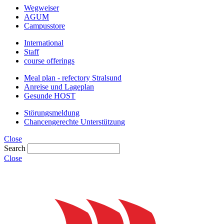
Wegweiser
AGUM
Campusstore
International
Staff
course offerings
Meal plan - refectory Stralsund
Anreise und Lageplan
Gesunde HOST
Störungsmeldung
Chancengerechte Unterstützung
Close
Search
Close