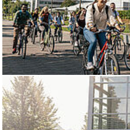
Go to slide 3
Go to slide 4
Go to slide 5
Go to slide 6
Go to slide 7
Go to slide 8
Go to slide 9
Zurück
Studium generale am 4. Juni: „Wie
digital wird unsere Ernährung?
05/28/2025
Mit KI gestützt entwickeltem Kaffee von einer Röstmeisterin aus