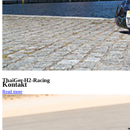
Studium Generale
„Wie digital wird unsere Ernährung? – Ein Blick in die
Zukunft“
Mittwoch, 04. Juni 2025, ab 18:00 Uhr
Haus 21 | Hörsaal 4 (Fakultät für Wirtschaft)
Der Eintritt ist frei, aber eine
Anmeldung
ist notwendig wir uns, um
die Platzkapazitäten planen zu können.
Zurück
Alle Neuigkeiten
ThaiGer-H2-Racing
Kon­takt
Read more
Hochschule Stralsund
Zur Schwedenschanze 15
18435 Stralsund
Telefonzentrale: +49 3831 455
Zentrale Fax-Nummer: +49 3831 456 680