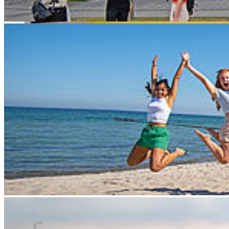
Am 04. Juni können die Angehörigen der Hochschule wieder ihre
Vertreter*innen in den einzelnen Gruppen der Gremien wählen.
Wahlberechtigt sind alle Angehörigen der Hochschule entsprechend
ihrer jeweiligen Mitgliedergruppe. Es sind die Plätze im Senat,
erweiterten Senat und in den Fakultätsräten der drei Fakultäten für
Elektrotechnik und Informatik, für Maschinenbau sowie für
Wirtschaft zu besetzen. Gewählt werden auch das
Studierendenparlament und die Fachschaftsräte der Fakultäten für
Elektrotechnik und Informatik, Maschinenbau sowie Wirtschaft.
Aufgaben der Gremien im Überblick:
Der erweiterte Senat
befasst sich mit grundlegenden
Angelegenheiten der Hochschule, etwa mit der Grundordnung, der
Wahl der Hochschulleitung oder Stellungnahmen zum