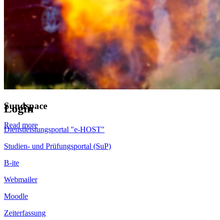
Allgemeine Studienberatung
Fakultät für Elektrotechnik und Informatik
Fakultät für Maschinenbau
Fakultät für Wirtschaft
Hochschulkommunikation
Sundspace
Login
Read more
Dienstleistungsportal "e-HOST"
Studien- und Prüfungsportal (SuP)
B-ite
Webmailer
Moodle
Zeiterfassung