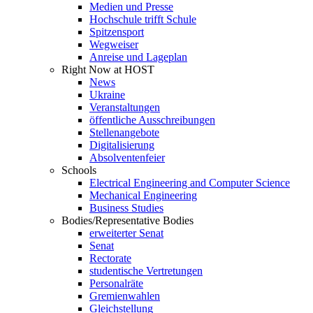
Medien und Presse
Hochschule trifft Schule
Spitzensport
Wegweiser
Anreise und Lageplan
Right Now at HOST
News
Ukraine
Veranstaltungen
öffentliche Ausschreibungen
Stellenangebote
Digitalisierung
Absolventenfeier
Schools
Electrical Engineering and Computer Science
Mechanical Engineering
Business Studies
Bodies/Representative Bodies
erweiterter Senat
Senat
Rectorate
studentische Vertretungen
Personalräte
Gremienwahlen
Gleichstellung