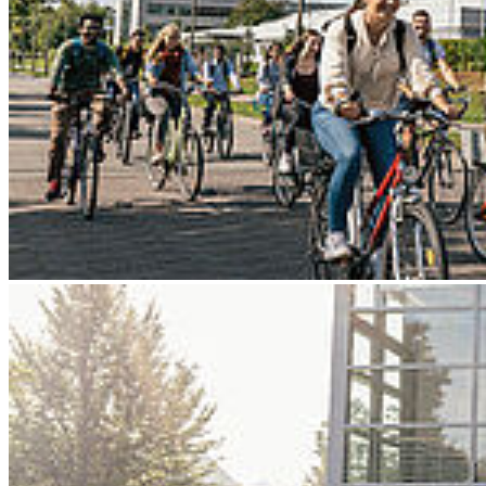
Go to slide 3
Go to slide 4
Go to slide 5
Go to slide 6
Go to slide 7
Go to slide 8
Go to slide 9
Zurück
Wählen Sie Ihre Vertreter*innen in die
Hochschul-Gremien
05/27/2025
Am 4. Juni können Studierende, Mitarbeitende und Professor*innen