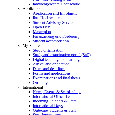
familiengerechte Hochschule
Applications
Application and Enrolment
Ihre Hochschule
Student Advisory Service
Open Day
Masterplan
Finanzierung und Förderung
Student accomodation
My Studies
Study organization
Study and examination portal (SuP)
Digital teaching and learning
Arrival and orientation
Dates and deadlines
Forms and applications
Examinations and final thesis
Ordnungen
International
News, Events & Scholarships
International Office Team
Incoming Students & Staff
International Days
Outgoing Students & Staff
Sprachenzentrum