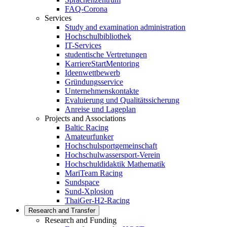
FAQ-Corona
Services
Study and examination administration
Hochschulbibliothek
IT-Services
studentische Vertretungen
KarriereStartMentoring
Ideenwettbewerb
Gründungsservice
Unternehmenskontakte
Evaluierung und Qualitätssicherung
Anreise und Lageplan
Projects and Associations
Baltic Racing
Amateurfunker
Hochschulsportgemeinschaft
Hochschulwassersport-Verein
Hochschuldidaktik Mathematik
MariTeam Racing
Sundspace
Sund-Xplosion
ThaiGer-H2-Racing
Research and Transfer
Research and Funding