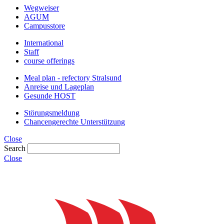
Wegweiser
AGUM
Campusstore
International
Staff
course offerings
Meal plan - refectory Stralsund
Anreise und Lageplan
Gesunde HOST
Störungsmeldung
Chancengerechte Unterstützung
Close
Search
Close