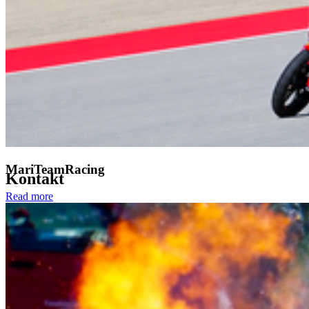
Bitte melden Sie sich im Wahlbüro, Haus 1, Raum 205, wenn Sie
im Wahllokal mithelfen möchten und können.
Beachten Sie auch die E-Mail vom 19. Mai aus dem
Kanzlersekretariat.
Zurück
Alle Neuigkeiten
MariTeamRacing
Kon­takt
Read more
Hochschule Stralsund
Zur Schwedenschanze 15
18435 Stralsund
Telefonzentrale: +49 3831 455
Zentrale Fax-Nummer: +49 3831 456 680