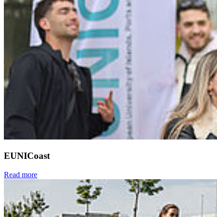
EUNICoast
Read more
Next
Go to slide 1
Go to slide 2