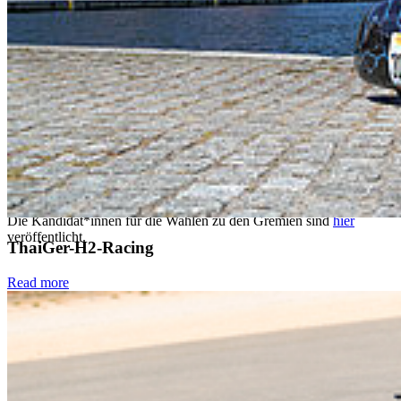
Fachschaftsräte:
Fachschaften vertreten die Interessen aller
Studierenden einer Fakultät an der Hochschule Stralsund. Der
Fachschaftsrat, bestehend aus gewählten und aktiven Mitgliedern,
übernimmt Aufgaben wie die Betreuung von Erstsemestern, die
Beratung bei Problemen und die Mitwirkung an
Hochschulveranstaltungen. Ziel ist es, den Studienalltag
angenehmer und das Hochschulleben abwechslungsreicher zu
machen.
Wahltag und Ablauf:
Die Wahl findet am 4. Juni 2025 von 8 bis 15 Uhr in
Haus
19/Raum 115
statt.
Die Kandidat*innen für die Wahlen zu den Gremien sind
hier
veröffentlicht.
ThaiGer-H2-Racing
Read more
Wahlhelfer*innen gesucht:
Für die Durchführung der Wahl werden noch Helferinnen und
Helfer ab 15 Uhr für die Auszählung gesucht.
Bei Fragen steht Ihnen der Wahlleiter, Kanzler Fabian Berger, gerne
zur Verfügung.