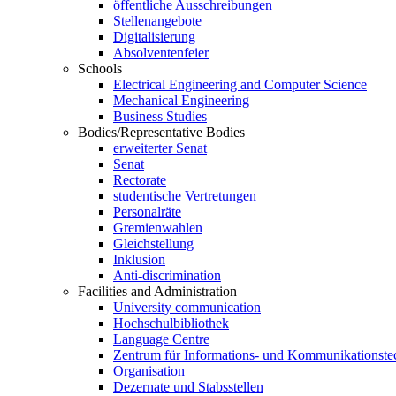
öffentliche Ausschreibungen
Stellenangebote
Digitalisierung
Absolventenfeier
Schools
Electrical Engineering and Computer Science
Mechanical Engineering
Business Studies
Bodies/Representative Bodies
erweiterter Senat
Senat
Rectorate
studentische Vertretungen
Personalräte
Gremienwahlen
Gleichstellung
Inklusion
Anti-discrimination
Facilities and Administration
University communication
Hochschulbibliothek
Language Centre
Zentrum für Informations- und Kommunikationste
Organisation
Dezernate und Stabsstellen