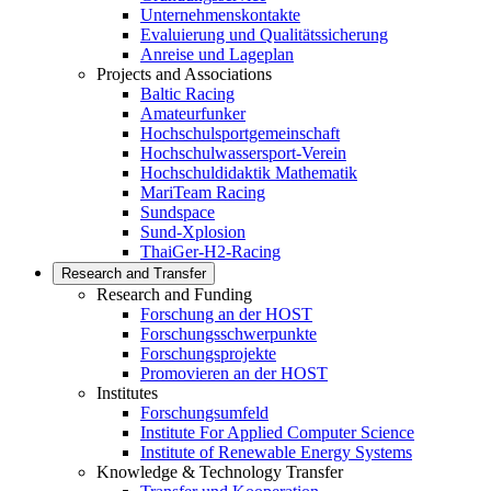
Unternehmenskontakte
Evaluierung und Qualitätssicherung
Anreise und Lageplan
Projects and Associations
Baltic Racing
Amateurfunker
Hochschulsportgemeinschaft
Hochschulwassersport-Verein
Hochschuldidaktik Mathematik
MariTeam Racing
Sundspace
Sund-Xplosion
ThaiGer-H2-Racing
Research and Transfer
Research and Funding
Forschung an der HOST
Forschungsschwerpunkte
Forschungsprojekte
Promovieren an der HOST
Institutes
Forschungsumfeld
Institute For Applied Computer Science
Institute of Renewable Energy Systems
Knowledge & Technology Transfer