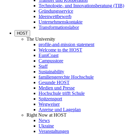
Transfer und Kooperation
Technologie- und Innovationsberatung (TIB)
Gründungsservice
Ideenwettbewerb
Unternehmenskontakte
Transformationslabor
HOST
The University
profile-and-mission statement
Welcome to the HOST
EuniCoast
Campusstore
Staff
Sustainability
familiengerechte Hochschule
Gesunde HOST
Medien und Presse
Hochschule trifft Schule
Spitzensport
Wegweiser
Anreise und Lageplan
Right Now at HOST
News
Ukraine
Veranstaltungen