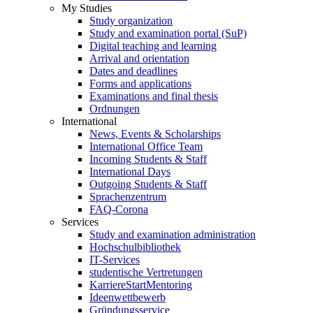
My Studies
Study organization
Study and examination portal (SuP)
Digital teaching and learning
Arrival and orientation
Dates and deadlines
Forms and applications
Examinations and final thesis
Ordnungen
International
News, Events & Scholarships
International Office Team
Incoming Students & Staff
International Days
Outgoing Students & Staff
Sprachenzentrum
FAQ-Corona
Services
Study and examination administration
Hochschulbibliothek
IT-Services
studentische Vertretungen
KarriereStartMentoring
Ideenwettbewerb
Gründungsservice