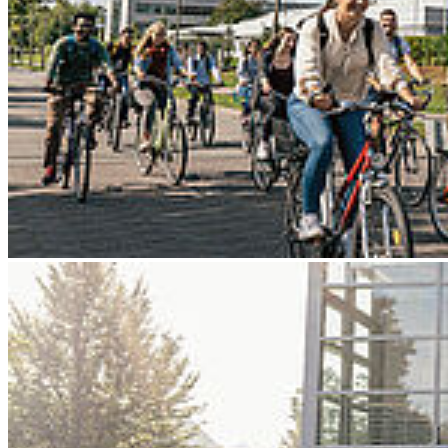
Go to slide 3
Go to slide 4
Go to slide 5
Go to slide 6
Go to slide 7
Go to slide 8
Go to slide 9
Zurück
HOST eröffnet Einblick in ihre
Forschung
11/15/2024
Mitarbeitende und Professor*innen stellen​​​​​​​ Projekte vor, IACS und