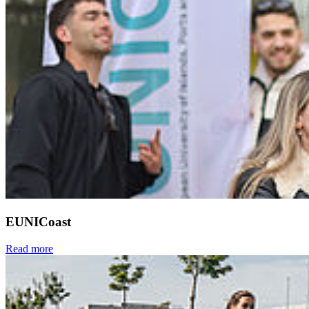
EUNICoast
Read more
Next
Go to slide 1
Go to slide 2