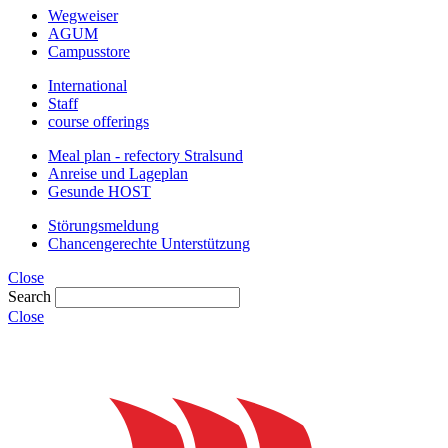
Wegweiser
AGUM
Campusstore
International
Staff
course offerings
Meal plan - refectory Stralsund
Anreise und Lageplan
Gesunde HOST
Störungsmeldung
Chancengerechte Unterstützung
Close
Search
Close