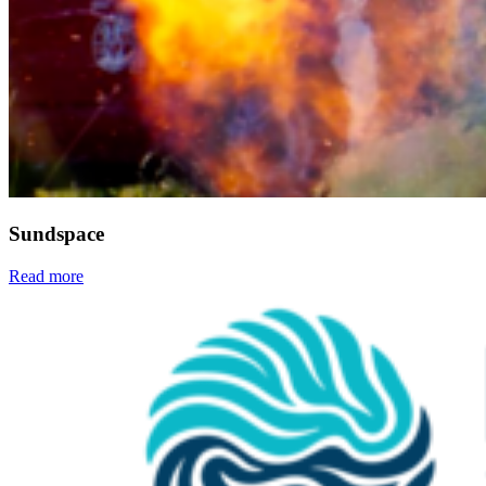
Webmailer
Moodle
Zeiterfassung
Sundspace
Read more