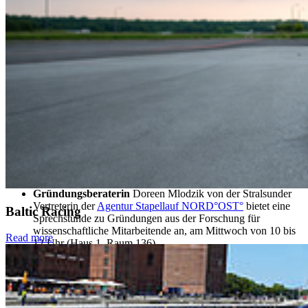
unter anderem Prof. Dr. Gero Wedemann, Prof. Dr. André
Grüning und Prof. Dr. Jan Sölter (Fakultät für Elektrotechnik
und Informatik), Prof. Dr. Mark Vehse, Prof. Dr. Gunther
Jäger (Fakultät für Maschinenbau) sowie Prof. Dr. Dirk
Engel, Prof. Dr. Rasa Rollberg, Prof. Dr. Marcus Scheibel,
Prof. Dr. Volker Rundshagen, Prof. Dr. Knut Verbarg, Prof.
Dr. Artus Hanslik und Prof. Dr. Lieven Kennes (alle
Wirtschaft).
Poster-Präsentationen
gibt es am Dienstagnachmittag von
Prof. Dr.-Ing. Normen Fuchs, Prof. Dr.-Ing. Leander
Marquardt, Prof. Dr. Petra Maier, Prof. Dr. Thomas Dziekan
(alle Fakultät für Maschinenbau) sowie von Prof. Dr. Ivonne
Honekamp, Prof. Dr. Michael Klotz, Prof. Dr. Jasminko
Novak und Prof. Dr. Gero Szepannek (alle Fakultät für
Wirtschaft).
Gründungsberaterin
Doreen Mlodzik von der Stralsunder
Vertreterin der
Agentur Stapellauf NORD°OST°
bietet eine
Baltic Racing
Sprechstunde zu Gründungen aus der Forschung für
wissenschaftliche Mitarbeitende an, am Mittwoch von 10 bis
Read more
12 Uhr (Haus 1, Raum 136).
Das
IRES
und das
IACS
bieten je ein Kolloquium an,
nacheinander von Montag 12 Uhr bis etwa 17 Uhr. Dabei
geht es um Themen wie das BiogeniV-Projekt oder auch die
Modellierung neuronaler Prozesse im Geruchssystem der
Fruchtfliege. Die Palette ist groß. Die einzelnen
Vortragstitel