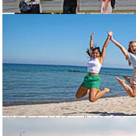
Woran forschen meine Kolleg*innen? Was transportiert die
Hochschule nach außen? Welche Projekte bewegen die HOST?
Antworten darauf liefern die Forschungs- und Transfertage vom 18.
bis 21. November 2024, die in diesem Jahr erstmals an der
Hochschule Stralsund stattfinden.
Studierende, Lehrende, Mitarbeitende sind herzlich eingeladen, im
Hörsaalgebäude Haus 5, Hörsaal 1, am Montag und Dienstag den
einzelnen oder allen Vorträgen zu folgen. „Hören Sie, was Ihre
Kolleg*innen, ihre Professor*innen zu welchen Themen in ihren
Forschungssemestern geforscht haben, sprechen Sie am Dienstag in
der Mensa mit den Mitarbeitenden aus den Forschungsprojekten,
wenn sie ihre Ergebnisse präsentieren“, fordert Eva-Maria Mertens,
Transferbeauftragte der Hochschule Stralsund, auf. Es werde die
reichhaltige Forschungslandschaft unserer Hochschule präsentiert –
„absolut empfehlenswert“.
Berichte aus den Forschungs- und Praxissemestern
geben