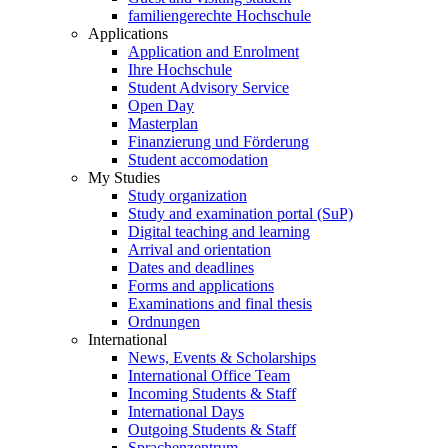
familiengerechte Hochschule
Applications
Application and Enrolment
Ihre Hochschule
Student Advisory Service
Open Day
Masterplan
Finanzierung und Förderung
Student accomodation
My Studies
Study organization
Study and examination portal (SuP)
Digital teaching and learning
Arrival and orientation
Dates and deadlines
Forms and applications
Examinations and final thesis
Ordnungen
International
News, Events & Scholarships
International Office Team
Incoming Students & Staff
International Days
Outgoing Students & Staff
Sprachenzentrum