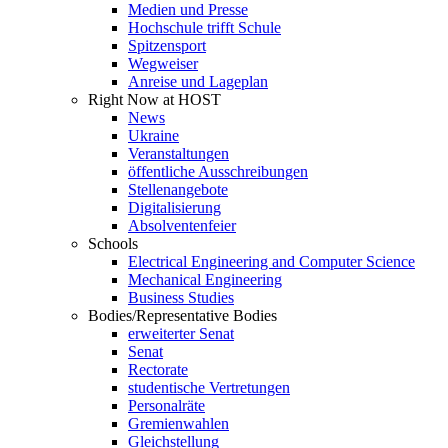
Medien und Presse
Hochschule trifft Schule
Spitzensport
Wegweiser
Anreise und Lageplan
Right Now at HOST
News
Ukraine
Veranstaltungen
öffentliche Ausschreibungen
Stellenangebote
Digitalisierung
Absolventenfeier
Schools
Electrical Engineering and Computer Science
Mechanical Engineering
Business Studies
Bodies/Representative Bodies
erweiterter Senat
Senat
Rectorate
studentische Vertretungen
Personalräte
Gremienwahlen
Gleichstellung