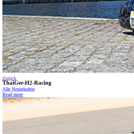
finden Sie hier.
In den Rahmen der Forschungs- und Transfertage fallen auch
die
Verleihung der Deutschlandstipendien und des
DAAD-Preises
am Mittwoch, 20. November 2024 (18:00
Uhr; Haus 4, Hörsaal 6. Es besteht die Möglichkeit, mit den
fördernden Unternehmen in Kontakt zu kommen. Mehr dazu
hier
.
Bei der
Verleihung des Zukunftspreises der Hansestadt
Stralsund
und der Hochschule am 21. November 2024 ab 16
Uhr werden Preise für Innovationen in den Kategorien
Zivilgesellschaft, Wirtschaft und Wissenschaft vergeben.
Mehr dazu
hier
.
Zurück
ThaiGer-H2-Racing
Alle Neuigkeiten
Read more
Kon­takt
Hochschule Stralsund
Zur Schwedenschanze 15