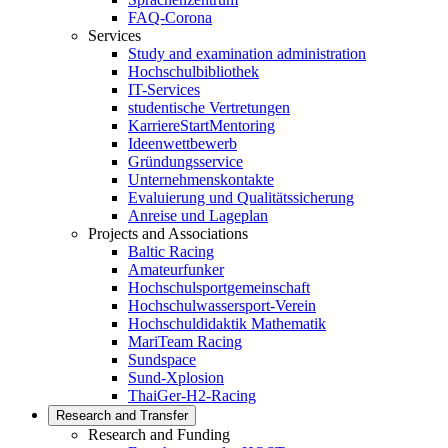
FAQ-Corona
Services
Study and examination administration
Hochschulbibliothek
IT-Services
studentische Vertretungen
KarriereStartMentoring
Ideenwettbewerb
Gründungsservice
Unternehmenskontakte
Evaluierung und Qualitätssicherung
Anreise und Lageplan
Projects and Associations
Baltic Racing
Amateurfunker
Hochschulsportgemeinschaft
Hochschulwassersport-Verein
Hochschuldidaktik Mathematik
MariTeam Racing
Sundspace
Sund-Xplosion
ThaiGer-H2-Racing
Research and Transfer
Research and Funding