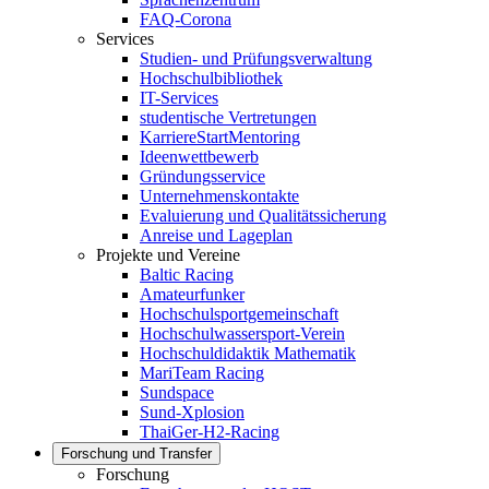
FAQ-Corona
Services
Studien- und Prüfungsverwaltung
Hochschulbibliothek
IT-Services
studentische Vertretungen
KarriereStartMentoring
Ideenwettbewerb
Gründungsservice
Unternehmenskontakte
Evaluierung und Qualitätssicherung
Anreise und Lageplan
Projekte und Vereine
Baltic Racing
Amateurfunker
Hochschulsportgemeinschaft
Hochschulwassersport-Verein
Hochschuldidaktik Mathematik
MariTeam Racing
Sundspace
Sund-Xplosion
ThaiGer-H2-Racing
Forschung und Transfer
Forschung