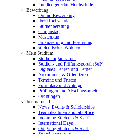
familiengerechte Hochschule
Bewerbung
Online-Bewerbung
Ihre Hochschule
Studienberatung
Campustag
Masterplan
Finanzierung und Förderung
studentisches Wohnen
Mein Studium
Studienorganisation
Studien- und Prüfungsportal (SuP)
Digitales Lehren und Lernen
Ankommen & Orientieren
Termine und Fristen
Formulare und Anträge
Prüfungen und Abschlussarbeit
Ordnungen
International
News, Events & Scholarships
Team des International Office
Incoming Students & Staff
International Days
Outgoing Students & Staff
Sprachenzentrum