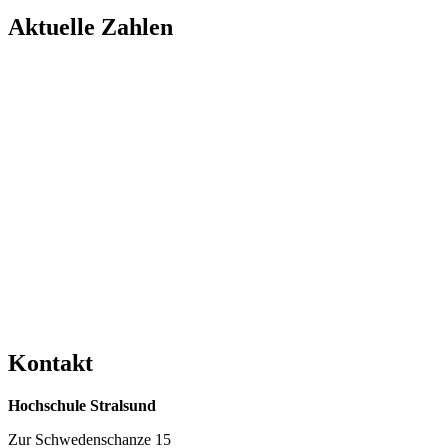
Ak­tu­el­le Zah­len
Kon­takt
Hochschule Stralsund
Zur Schwedenschanze 15