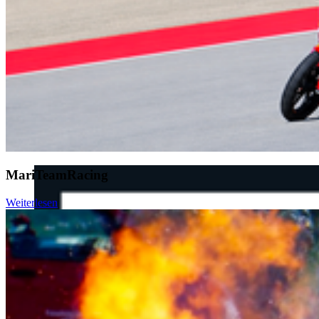
Was studieren? Und wo studieren? Keine leichten Fragen. Die
Antwort auf die Frage nach dem Studienfach können nur Sie selbst
geben.
Bei der Antwort auf die Frage nach dem Studienort können wir
Ihnen helfen: an der
Hochschule Stralsund
.
We HOST your Stu­di­um
MariTeamRacing
Weiterlesen