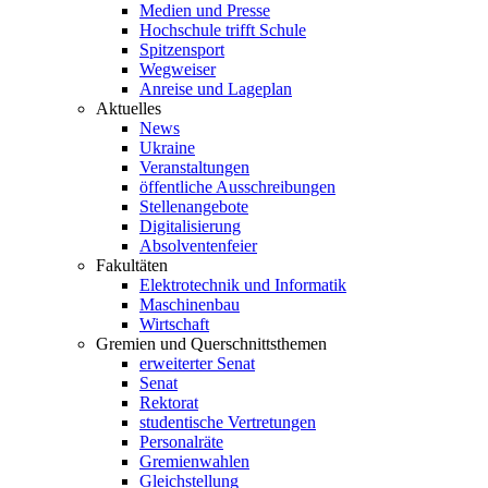
Medien und Presse
Hochschule trifft Schule
Spitzensport
Wegweiser
Anreise und Lageplan
Aktuelles
News
Ukraine
Veranstaltungen
öffentliche Ausschreibungen
Stellenangebote
Digitalisierung
Absolventenfeier
Fakultäten
Elektrotechnik und Informatik
Maschinenbau
Wirtschaft
Gremien und Querschnittsthemen
erweiterter Senat
Senat
Rektorat
studentische Vertretungen
Personalräte
Gremienwahlen
Gleichstellung