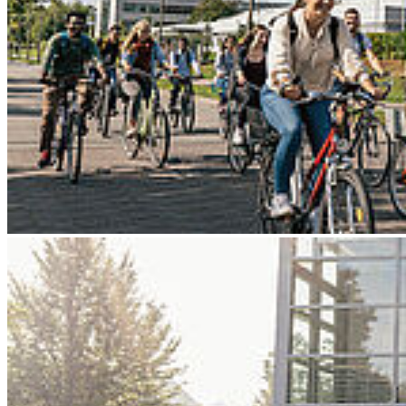
Go to slide 3
Go to slide 4
Go to slide 5
Go to slide 6
Go to slide 7
Go to slide 8
Go to slide 9
Hoch­schu­le Stral­sund – Uni­
ver­si­ty of Ap­p­lied Sci­en­ces
Die Hochschule Stralsund ist eine junge und innovative Campus-
Hochschule mit technisch-wirtschaftlichem Profil.
Zukunftsorientierte Studiengänge, starke Kooperationen mit
Unternehmen und ein hervorragendes Betreuungsverhältnis bieten
ca 1.800 Studierenden optimale Voraussetzungen für ein
erfolgreiches Studium und einen aussichtsreichen Berufsstart. Mit
exzellenter Forschung und zeitgemäßer Lehre in den Bereichen
Elektrotechnik, Informatik, Maschinenbau und Wirtschaft macht die
Hochschule auf sich aufmerksam.